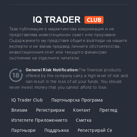
Тази публикация е маркетингова комуникация и не
представлява инвестиционен съвет или проучване.
Съдържанието му представя общите възгледи на нашите
експерти и не взема предвид личните обстоятелства,
инвестиционния опит или текущото финансово
състояние на отделните читатели.
General Risk Notification:
The financial products
offered by the company carry a high level of risk and
can result in the loss of all your funds. You should
never invest money that you cannot afford to lose.
IQ Trader Club
Партньорска Програма
Влизам
Регистрирам
Контакт
Преглед
Изтеглете Приложението
Сметка
Партньори
Поддръжка
Регистрирай Се