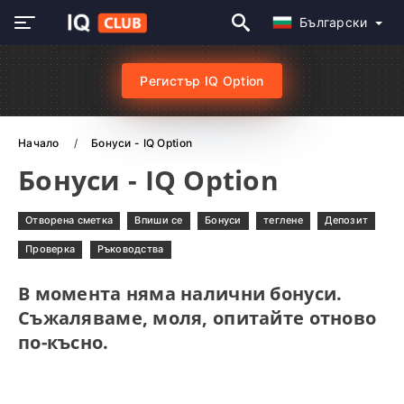
Български
Регистър IQ Option
Начало
Бонуси - IQ Option
Бонуси - IQ Option
Отворена сметка
Впиши се
Бонуси
теглене
Депозит
Проверка
Ръководства
В момента няма налични бонуси.
Съжаляваме, моля, опитайте отново
по-късно.