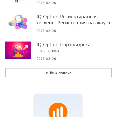
своя акаунт за търговия
2026-08-06
IQ Option Регистриране и
теглене: Регистрация на акаунт
и теглене
2026-08-06
IQ Option Партньорска
програма
2026-08-06
Виж повече