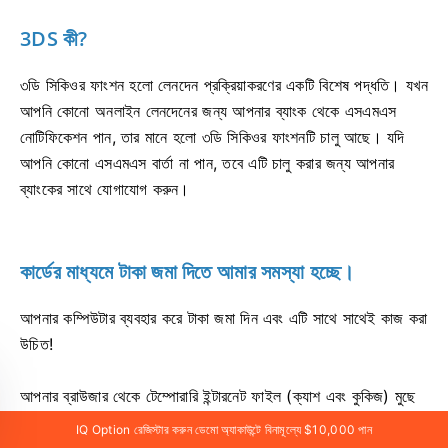
3DS কী?
৩ডি সিকিওর ফাংশন হলো লেনদেন প্রক্রিয়াকরণের একটি বিশেষ পদ্ধতি। যখন
আপনি কোনো অনলাইন লেনদেনের জন্য আপনার ব্যাংক থেকে এসএমএস
নোটিফিকেশন পান, তার মানে হলো ৩ডি সিকিওর ফাংশনটি চালু আছে। যদি
আপনি কোনো এসএমএস বার্তা না পান, তবে এটি চালু করার জন্য আপনার
ব্যাংকের সাথে যোগাযোগ করুন।
কার্ডের মাধ্যমে টাকা জমা দিতে আমার সমস্যা হচ্ছে।
আপনার কম্পিউটার ব্যবহার করে টাকা জমা দিন এবং এটি সাথে সাথেই কাজ করা
উচিত!
আপনার ব্রাউজার থেকে টেম্পোরারি ইন্টারনেট ফাইল (ক্যাশ এবং কুকিজ) মুছে
ফেলুন। এটি করার জন্য, CTRL+SHIFT+DELETE চাপুন, 'ALL'
IQ Option রেজিস্টার করুন ডেমো অ্যাকাউন্টে বিনামূল্যে $10,000 পান
সময়কালটি বেছে নিন এবং 'clean' অপশনটি নির্বাচন করুন। পৃষ্ঠাটি রিফ্রেশ