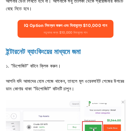
আপনার ডেটা লিখতে হবে না। আপনাকে শুধু তালিকা থেকে প্রয়োজনীয় কার্ডটি
বেছে নিতে হবে।
IQ Option নিবন্ধন করুন এবং বিনামূল্যে $10,000 পান
নতুনদের জন্য $10,000 বিনামূল্যে পান
ইন্টারনেট ব্যাংকিংয়ের মাধ্যমে জমা
১. “ডিপোজিট” বাটনে ক্লিক করুন।
আপনি যদি আমাদের হোম পেজে থাকেন, তাহলে মূল ওয়েবসাইট পেজের উপরের
ডান কোণায় থাকা "ডিপোজিট" বাটনটি চাপুন।