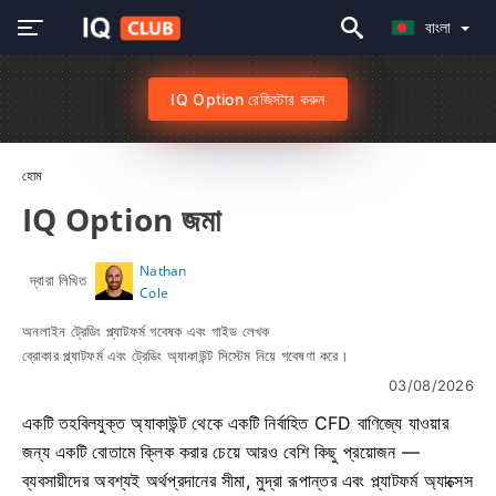
বাংলা
IQ Option রেজিস্টার করুন
হোম
IQ Option জমা
Nathan
দ্বারা লিখিত
Cole
অনলাইন ট্রেডিং প্ল্যাটফর্ম গবেষক এবং গাইড লেখক
ব্রোকার প্ল্যাটফর্ম এবং ট্রেডিং অ্যাকাউন্ট সিস্টেম নিয়ে গবেষণা করে।
03/08/2026
একটি তহবিলযুক্ত অ্যাকাউন্ট থেকে একটি নির্বাহিত CFD বাণিজ্যে যাওয়ার
জন্য একটি বোতামে ক্লিক করার চেয়ে আরও বেশি কিছু প্রয়োজন —
ব্যবসায়ীদের অবশ্যই অর্থপ্রদানের সীমা, মুদ্রা রূপান্তর এবং প্ল্যাটফর্ম অ্যাক্সেস