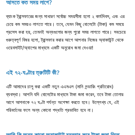
আসতে কত সময় লাগে?
ব্যাংক ট্রান্সফারের জন্য সাধারণ সর্বোচ্চ সময়সীমা হলো ২ কার্যদিবস, এবং এর
চেয়ে কম সময়ও লাগতে পারে। তবে, যেমন কিছু বোলেটো (টাকা) কম সময়ে
প্রসেস করা হয়, তেমনই অন্যগুলোর জন্য পুরো সময় লাগতে পারে। সবচেয়ে
গুরুত্বপূর্ণ বিষয় হলো, ট্রান্সফার করার আগে আপনার নিজের অ্যাকাউন্ট থেকে
ওয়েবসাইট/অ্যাপের মাধ্যমে একটি অনুরোধ জমা দেওয়া!
এই ৭২-ঘণ্টার ত্রুটিটি কী?
এটি আমাদের চালু করা একটি নতুন এএমএল (মানি লন্ডারিং প্রতিরোধ)
ব্যবস্থা। আপনি যদি বোলেটোর মাধ্যমে টাকা জমা করেন, তবে টাকা তোলার
আগে আপনাকে ৭২ ঘণ্টা পর্যন্ত অপেক্ষা করতে হবে। উল্লেখ্য যে, এই
পরিবর্তনের ফলে অন্য কোনো পদ্ধতি প্রভাবিত হবে না।
আমি কি অন্য কারো অ্যাকাউন্ট ব্যবহার করে টাকা জমা দিতে