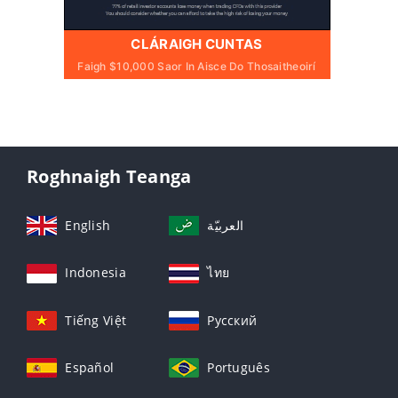
CLÁRAIGH CUNTAS
Faigh $10,000 Saor In Aisce Do Thosaitheoirí
Roghnaigh Teanga
English
العربيّة
Indonesia
ไทย
Tiếng Việt
Русский
Español
Português