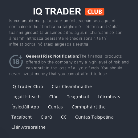
Is cumarsáid margaíochta é an foilseachán seo agus ní
comhairle infheistíochta ná taighde é. Léiríonn an t-ábhar
tuairimí ginearálta ár saineolaithe agus ní chuireann sé san
áireamh imthosca pearsanta léitheoirí aonair, taithí
infheistíochta, nó staid airgeadais reatha.
General Risk Notification:
The financial products
offered by the company carry a high level of risk and
can result in the loss of all your funds. You should
never invest money that you cannot afford to lose.
IQ Trader Club
Clár Cleamhnaithe
Logáil Isteach
Clár
Teagmháil
Léirmheas
Íoslódáil App
Cuntas
Comhpháirtithe
Tacaíocht
Clarú
CC
Cuntas Taispeána
Clár Atreoraithe