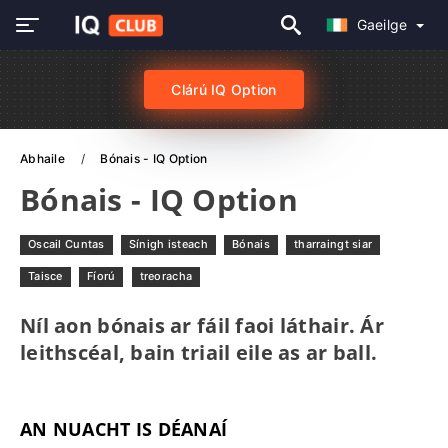
Gaeilge
Clárú IQ Option
Abhaile
Bónais - IQ Option
Bónais - IQ Option
Oscail Cuntas
Sínigh isteach
Bónais
tharraingt siar
Taisce
Fíorú
treoracha
Níl aon bónais ar fáil faoi láthair. Ár
leithscéal, bain triail eile as ar ball.
AN NUACHT IS DÉANAÍ