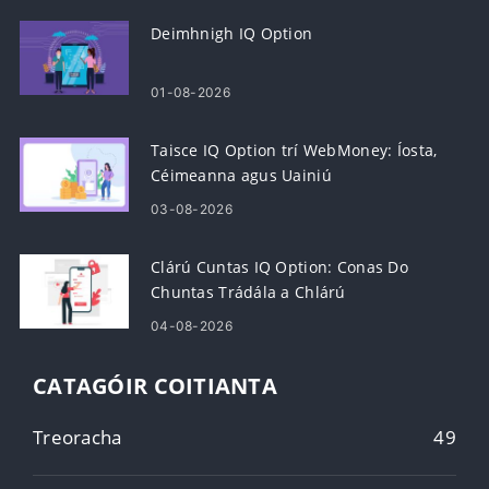
Deimhnigh IQ Option
01-08-2026
Taisce IQ Option trí WebMoney: Íosta,
Céimeanna agus Uainiú
03-08-2026
Clárú Cuntas IQ Option: Conas Do
Chuntas Trádála a Chlárú
04-08-2026
CATAGÓIR COITIANTA
Treoracha
49