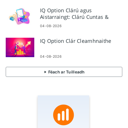
IQ Option Clárú agus
Aistarraingt: Clárú Cuntas &
Airgead Tirim
04-08-2026
IQ Option Clár Cleamhnaithe
04-08-2026
Féach ar Tuilleadh