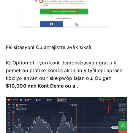
Felisitasyon! Ou anrejistre avèk siksè.
IQ Option ofri yon kont demonstrasyon gratis ki
pèmèt ou pratike komès ak lajan vityèl epi aprann
kòd yo anvan ou riske pwòp lajan ou. Ou gen
$10,000 nan Kont Demo ou a
.