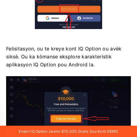
Felisitasyon, ou te kreye kont IQ Option ou avèk
siksè. Ou ka kòmanse eksplore karakteristik
aplikasyon IQ Option pou Android la.
Enskri IQ Option Jwenn $10,000 Gratis Sou Kont DEMO