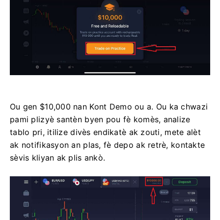
Ou gen $10,000 nan Kont Demo ou a. Ou ka chwazi
pami plizyè santèn byen pou fè komès, analize
tablo pri, itilize divès endikatè ak zouti, mete alèt
ak notifikasyon an plas, fè depo ak retrè, kontakte
sèvis kliyan ak plis ankò.