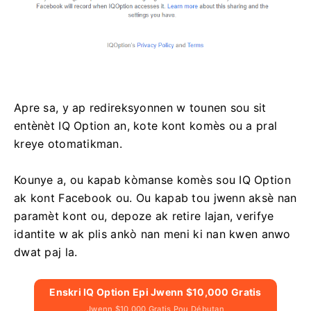
Apre sa, y ap redireksyonnen w tounen sou sit
entènèt IQ Option an, kote kont komès ou a pral
kreye otomatikman.
Kounye a, ou kapab kòmanse komès sou IQ Option
ak kont Facebook ou. Ou kapab tou jwenn aksè nan
paramèt kont ou, depoze ak retire lajan, verifye
idantite w ak plis ankò nan meni ki nan kwen anwo
dwat paj la.
Enskri IQ Option Epi Jwenn $10,000 Gratis
Jwenn $10,000 Gratis Pou Débutan