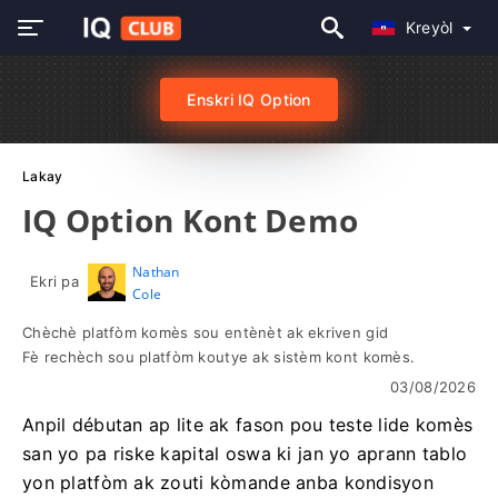
Kreyòl
Enskri IQ Option
Lakay
IQ Option Kont Demo
Nathan
Ekri pa
Cole
Chèchè platfòm komès sou entènèt ak ekriven gid
Fè rechèch sou platfòm koutye ak sistèm kont komès.
03/08/2026
Anpil débutan ap lite ak fason pou teste lide komès
san yo pa riske kapital oswa ki jan yo aprann tablo
yon platfòm ak zouti kòmande anba kondisyon