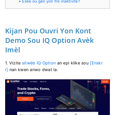
Èske ou gen yon frè inaktivite?
Kijan Pou Ouvri Yon Kont
Demo Sou IQ Option Avèk
Imèl
1. Vizite
sitwèb IQ Option
an epi klike sou
[Enskr
i]
nan kwen anwo dwat la.