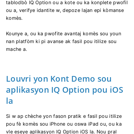
tablodbò IQ Option ou a kote ou ka konplete pwofil
ou a, verifye idantite w, depoze lajan epi kòmanse
komès.
Kounye a, ou ka pwofite avantaj komès sou youn
nan platfòm ki pi avanse ak fasil pou itilize sou
mache a.
Louvri yon Kont Demo sou
aplikasyon IQ Option pou iOS
la
Si w ap chèche yon fason pratik e fasil pou itilize
pou fè komès sou iPhone ou oswa iPad ou, ou ka
vle eseye aplikasyon IQ Option iOS la. Nou pral