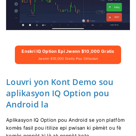
Enskri IQ Option Epi Jwenn $10,000 Gratis
Jwenn $10,000 Gratis Pou Débutan
Louvri yon Kont Demo sou
aplikasyon IQ Option pou
Android la
Aplikasyon IQ Option pou Android se yon platfòm
komès fasil pou itilize epi pwisan ki pèmèt ou fè
komès nenpòt ki lè ak nenpòt kote.