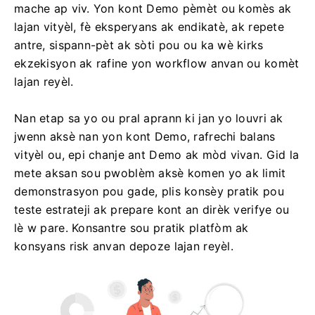
mache ap viv. Yon kont Demo pèmèt ou komès ak
lajan vityèl, fè eksperyans ak endikatè, ak repete
antre, sispann-pèt ak sòti pou ou ka wè kirks
ekzekisyon ak rafine yon workflow anvan ou komèt
lajan reyèl.
Nan etap sa yo ou pral aprann ki jan yo louvri ak
jwenn aksè nan yon kont Demo, rafrechi balans
vityèl ou, epi chanje ant Demo ak mòd vivan. Gid la
mete aksan sou pwoblèm aksè komen yo ak limit
demonstrasyon pou gade, plis konsèy pratik pou
teste estrateji ak prepare kont an dirèk verifye ou
lè w pare. Konsantre sou pratik platfòm ak
konsyans risk anvan depoze lajan reyèl.