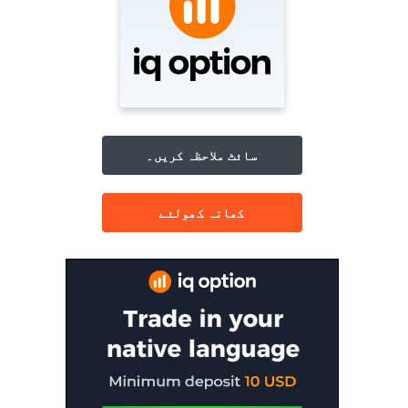
سائٹ ملاحظہ کریں۔
کھاتہ کھولئے