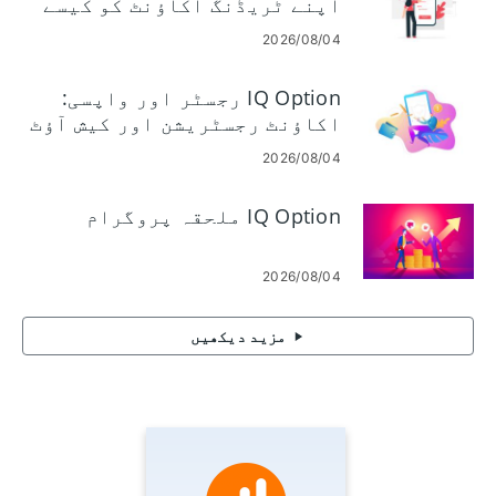
اپنے ٹریڈنگ اکاؤنٹ کو کیسے
رجسٹر کریں۔
2026/08/04
IQ Option رجسٹر اور واپسی:
اکاؤنٹ رجسٹریشن اور کیش آؤٹ
2026/08/04
IQ Option ملحقہ پروگرام
2026/08/04
مزید دیکھیں