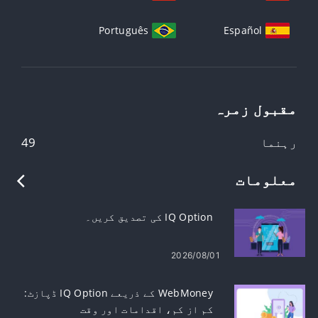
Português
Español
مقبول زمرہ
رہنما
49
معلومات
IQ Option کی تصدیق کریں۔
2026/08/01
WebMoney کے ذریعے IQ Option ڈپازٹ:
کم از کم، اقدامات اور وقت