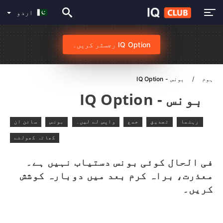
اردو
IQ Option رجسٹر کریں۔
ہوم
بونس - IQ Option
بونس - IQ Option
رہنما
تصدیق
جمع
واپس لے لیں۔
بونس
سائن ان
کھاتہ کھولئے
فی الحال کوئی بونس دستیاب نہیں ہے۔
معذرت، براہ کرم بعد میں دوبارہ کوشش
کریں۔