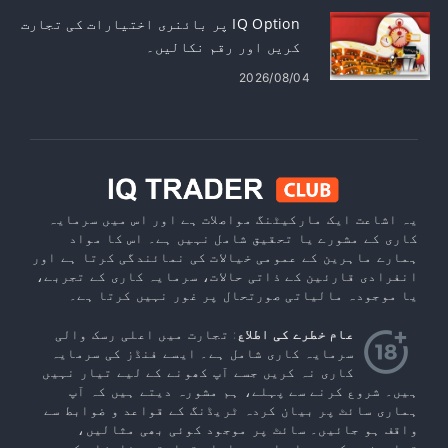
IQ Option پر بائنری اختیارات کی تجارت
کریں اور رقم نکالیں۔
2026/08/04
یہ اشاعت ایک مارکیٹنگ مواصلات ہے اور اس میں سرمایہ
کاری کے مشورے یا تحقیق شامل نہیں ہے۔ اس کا مواد
ہمارے ماہرین کے عمومی خیالات کی نمائندگی کرتا ہے اور
انفرادی قارئین کے ذاتی حالات، سرمایہ کاری کے تجربے،
یا موجودہ مالیاتی صورتحال پر غور نہیں کرتا ہے۔
عام خطرے کی اطلاع
: تجارت میں اعلی رسک والی
سرمایہ کاری شامل ہے۔ ایسے فنڈز کی سرمایہ
کاری نہ کریں جسے آپ کھونے کے لیے تیار نہیں
ہیں۔ شروع کرنے سے پہلے، ہم مشورہ دیتے ہیں کہ آپ
ہماری سائٹ پر بیان کردہ ٹریڈنگ کے قواعد و ضوابط سے
واقف ہو جائیں۔ سائٹ پر موجود کوئی بھی مثالیں،
تجاویز، حکمت عملی اور ہدایات تجارتی سفارشات کو