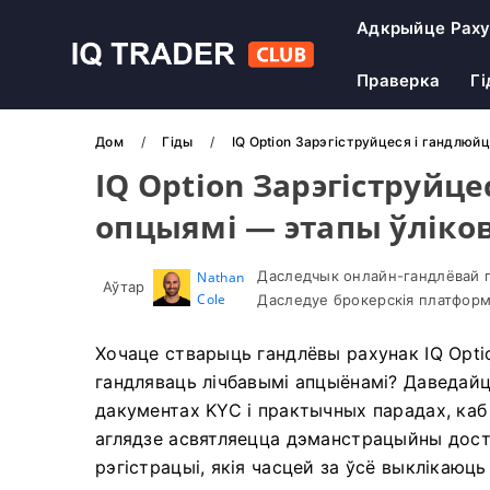
Адкрыйце Рах
Праверка
Г
Дом
Гіды
IQ Option Зарэгіструйцеся і гандлюй
IQ Option Зарэгіструйц
опцыямі — этапы ўліков
Даследчык онлайн-гандлёвай п
Nathan
Аўтар
Cole
Даследуе брокерскія платформ
Хочаце стварыць гандлёвы рахунак IQ Optio
гандляваць лічбавымі апцыёнамі? Даведайц
дакументах KYC і практычных парадах, каб
аглядзе асвятляецца дэманстрацыйны досту
рэгістрацыі, якія часцей за ўсё выклікаюць