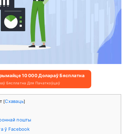
Атрымайце 10 000 Долараў Бясплатна
раў Бясплатна Для Пачаткоўцаў
ст
Схаваць
[
]
троннай пошты
та ў Facebook