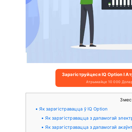
Зарэгіструйцеся IQ Option І 
Атрымайце 10 000 Дола
Зме
Як зарэгістравацца ў IQ Option
Як зарэгістравацца з дапамогай элек
Як зарэгістравацца з дапамогай акаўн