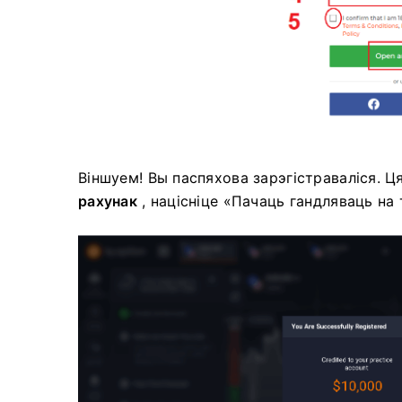
Віншуем! Вы паспяхова зарэгістраваліся. 
рахунак
, націсніце «Пачаць гандляваць на