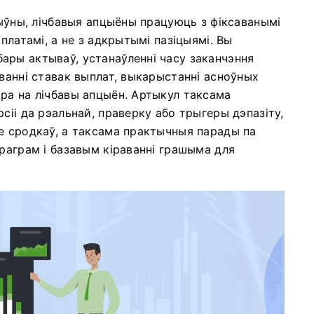
тыўны, лічбавыя апцыёны працуюць з фіксаванымі
платамі, а не з адкрытымі пазіцыямі. Вы
ары актываў, устанаўленні часу заканчэння
ванні ставак выплат, выкарыстанні асноўных
ра на лічбавы апцыён. Артыкул таксама
сіі да рэальнай, праверку або трыгеры дэпазіту,
е сродкаў, а таксама практычныя парады па
праграм і базавым кіраванні грашыма для