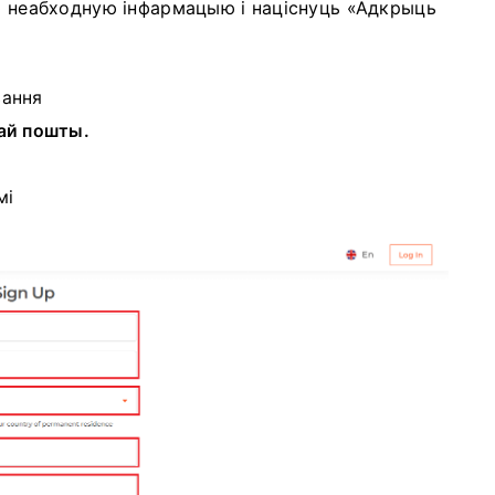
сю неабходную інфармацыю і націснуць «Адкрыць
вання
ай пошты.
мі