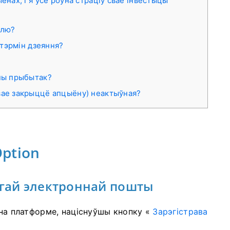
ёнах, і я ўсё роўна страціў свае інвестыцы
длю?
 тэрмін дзеяння?
аны прыбытак?
вае закрыццё апцыёну) неактыўная?
Option
огай электроннай пошты
 на платформе, націснуўшы кнопку «
Зарэгістрава