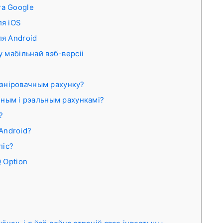
та Google
ля iOS
ля Android
у мабільнай вэб-версіі
трэніровачным рахунку?
ным і рэальным рахункамі?
?
 Android?
піс?
 Option