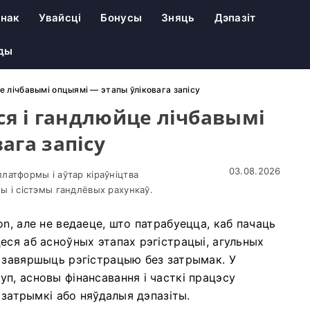
унак
Увайсці
Бонусы
Зняць
Дэпазіт
іды
це лічбавымі опцыямі — этапы ўліковага запісу
еся і гандлюйце лічбавымі
ага запісу
03.08.2026
латформы і аўтар кіраўніцтва
ы і сістэмы гандлёвых рахункаў.
n, але не ведаеце, што патрабуецца, каб пачаць
еся аб асноўных этапах рэгістрацыі, агульных
 завяршыць рэгістрацыю без затрымак. У
п, асновы фінансавання і часткі працэсу
 затрымкі або няўдалыя дэпазіты.