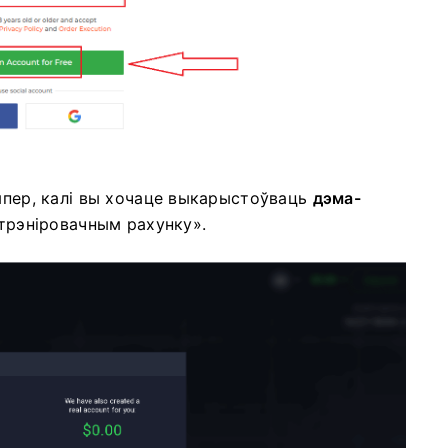
Цяпер, калі вы хочаце выкарыстоўваць
дэма-
 трэніровачным рахунку».