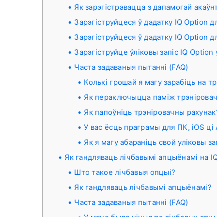
Як зарэгістравацца з дапамогай акаўн
Зарэгіструйцеся ў дадатку IQ Option д
Зарэгіструйцеся ў дадатку IQ Option д
Зарэгіструйце ўліковы запіс IQ Option 
Часта задаваныя пытанні (FAQ)
Колькі грошай я магу зарабіць на 
Як пераключыцца паміж трэніровач
Як папоўніць трэніровачны рахунак
У вас ёсць праграмы для ПК, iOS ці
Як я магу абараніць свой уліковы за
Як гандляваць лічбавымі апцыёнамі на IQ
Што такое лічбавыя опцыі?
Як гандляваць лічбавымі апцыёнамі?
Часта задаваныя пытанні (FAQ)