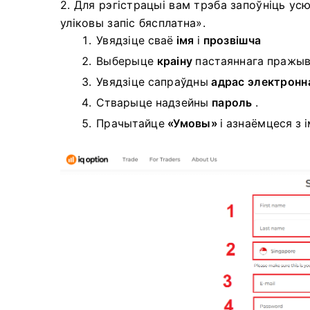
2. Для рэгістрацыі вам трэба запоўніць у
уліковы запіс бясплатна».
Увядзіце сваё
імя
і
прозвішча
Выберыце
краіну
пастаяннага пражы
Увядзіце сапраўдны
адрас электронн
Стварыце надзейны
пароль
.
Прачытайце
«Умовы»
і азнаёмцеся з і