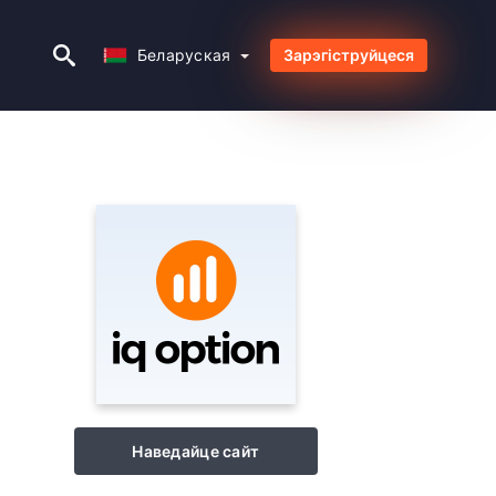
Беларуская
Беларуская
Зарэгіструйцеся
Наведайце сайт