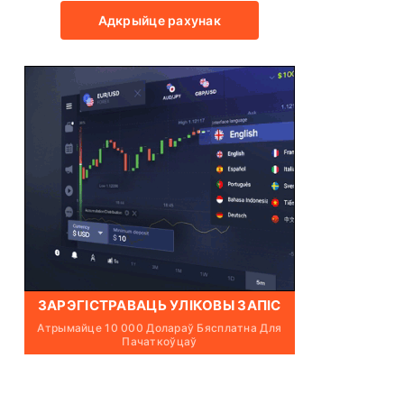
Адкрыйце рахунак
ЗАРЭГІСТРАВАЦЬ УЛІКОВЫ ЗАПІС
Атрымайце 10 000 Долараў Бясплатна Для
Пачаткоўцаў