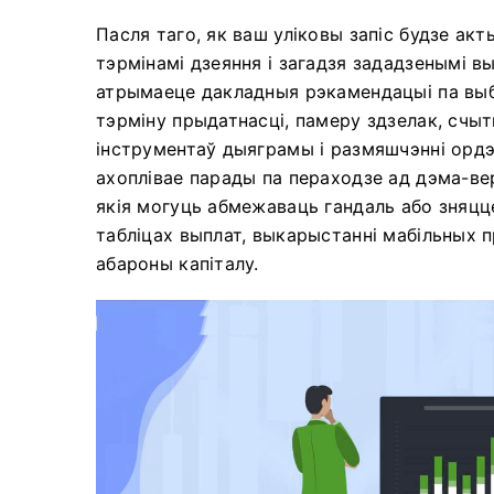
Пасля таго, як ваш уліковы запіс будзе ак
тэрмінамі дзеяння і загадзя зададзенымі вы
атрымаеце дакладныя рэкамендацыі па выб
тэрміну прыдатнасці, памеру здзелак, счыт
інструментаў дыяграмы і размяшчэнні ордэ
ахоплівае парады па пераходзе ад дэма-вер
якія могуць абмежаваць гандаль або зняцц
табліцах выплат, выкарыстанні мабільных 
абароны капіталу.