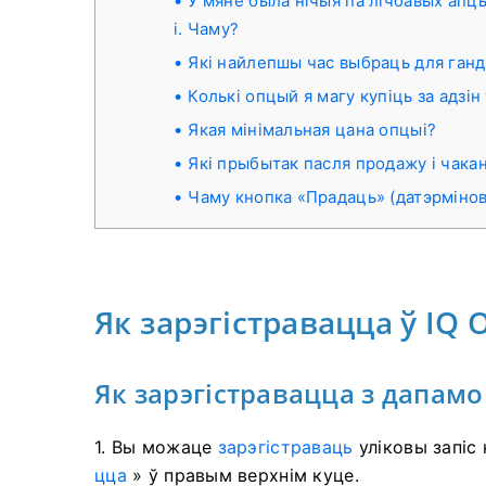
У мяне была нічыя па лічбавых апцы
і. Чаму?
Які найлепшы час выбраць для ган
Колькі опцый я магу купіць за адзін
Якая мінімальная цана опцыі?
Які прыбытак пасля продажу і чак
Чаму кнопка «Прадаць» (датэрміно
Як зарэгістравацца ў IQ 
Як зарэгістравацца з дапам
1. Вы можаце
зарэгістраваць
уліковы запіс
цца
» ў правым верхнім куце.