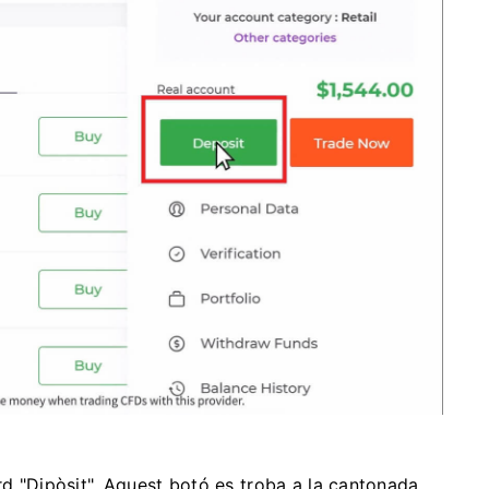
rd "Dipòsit". Aquest botó es troba a la cantonada