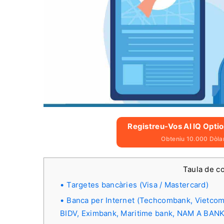
Registreu-Vos Al IQ Optio
Obteniu 10.000 Dòlar
Taula de c
Targetes bancàries (Visa / Mastercard)
Banca per Internet (Techcombank, Vietco
BIDV, Eximbank, Maritime bank, NAM A BANK,