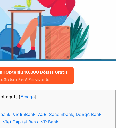
n I Obteniu 10.000 Dòlars Gratis
s Gratuïts Per A Principiants
ontinguts
Amaga
[
]
mbank, VietinBank, ACB, Sacombank, DongA Bank,
 Viet Capital Bank, VP Bank)