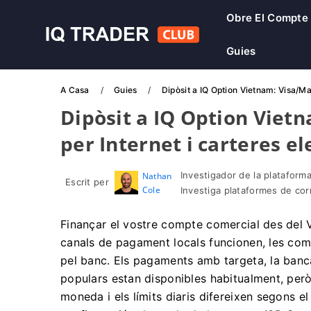
Obre El Compte
Guies
A Casa
Guies
Dipòsit a IQ Option Vietnam: Visa/Ma
Dipòsit a IQ Option Viet
per Internet i carteres e
Investigador de la plataforma
Nathan
Escrit per
Cole
Investiga plataformes de co
Finançar el vostre compte comercial des del 
canals de pagament locals funcionen, les comi
pel banc. Els pagaments amb targeta, la banca
populars estan disponibles habitualment, per
moneda i els límits diaris difereixen segons el