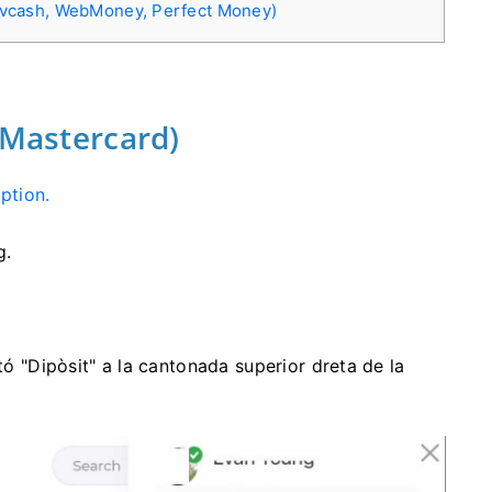
 Advcash, WebMoney, Perfect Money)
 Mastercard)
Option.
g.
tó "Dipòsit" a la cantonada superior dreta de la