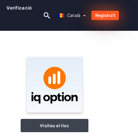
Verificació
Català
Català
Registra't
Visiteu el lloc