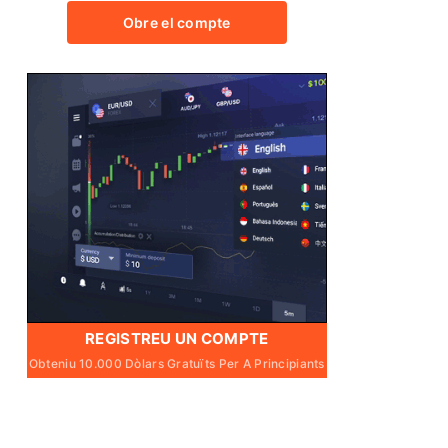
Obre el compte
REGISTREU UN COMPTE
Obteniu 10.000 Dòlars Gratuïts Per A Principiants