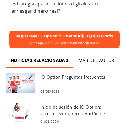
estrategias para opciones digitales sin
arriesgar dinero real?
Regístrese IQ Option Y Obtenga $ 10,000 Gratis
Obtenga $ 10,000 Gratis Para Principiantes
NOTICIAS RELACIONADAS
MÁS DEL AUTOR
IQ Option Preguntas frecuentes
06/08/2026
Inicio de sesión de IQ Option:
acceso seguro, recuperación de
contraseña y solución de
01/08/2026
problemas