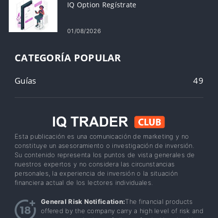
IQ Option Regístrate
01/08/2026
CATEGORÍA POPULAR
Guías
49
Esta publicación es una comunicación de marketing y no
constituye un asesoramiento o investigación de inversión.
Su contenido representa los puntos de vista generales de
nuestros expertos y no considera las circunstancias
personales, la experiencia de inversión o la situación
financiera actual de los lectores individuales.
General Risk Notification:
The financial products
offered by the company carry a high level of risk and