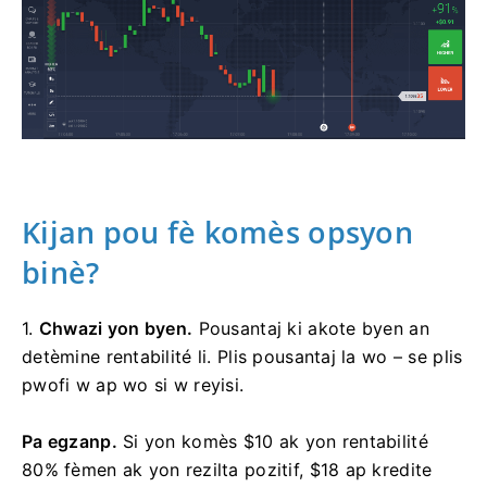
Kijan pou fè komès opsyon
binè?
1.
Chwazi yon byen.
Pousantaj ki akote byen an
detèmine rentabilité li. Plis pousantaj la wo – se plis
pwofi w ap wo si w reyisi.
Pa egzanp.
Si yon komès $10 ak yon rentabilité
80% fèmen ak yon rezilta pozitif, $18 ap kredite