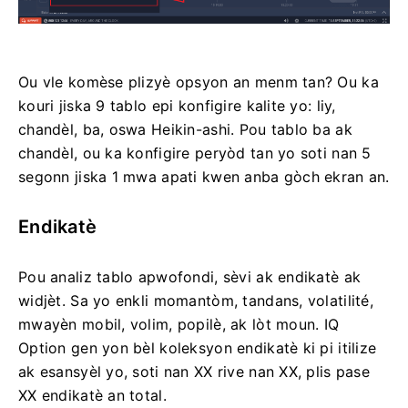
Ou vle komèse plizyè opsyon an menm tan? Ou ka
kouri jiska 9 tablo epi konfigire kalite yo: liy,
chandèl, ba, oswa Heikin-ashi. Pou tablo ba ak
chandèl, ou ka konfigire peryòd tan yo soti nan 5
segonn jiska 1 mwa apati kwen anba gòch ekran an.
Endikatè
Pou analiz tablo apwofondi, sèvi ak endikatè ak
widjèt. Sa yo enkli momantòm, tandans, volatilité,
mwayèn mobil, volim, popilè, ak lòt moun. IQ
Option gen yon bèl koleksyon endikatè ki pi itilize
ak esansyèl yo, soti nan XX rive nan XX, plis pase
XX endikatè an total.