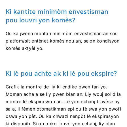
Ki kantite minimòm envestisman
pou louvri yon komès?
Ou ka jwenn montan minimòm envestisman an sou
platfòm/sit entènèt komès nou an, selon kondisyon
komès aktyèl yo.
Ki lè pou achte ak ki lè pou ekspire?
Grafik la montre de liy ki endike pwen tan yo.
Moman acha a se liy pwen blan an. Liy wouj solid la
montre lè ekspirasyon an. Lè yon echanj travèse liy
sa a, li fèmen otomatikman epi ou fè swa yon pwofi
oswa yon pèt. Ou ka chwazi nenpòt lè ekspirasyon
ki disponib. Si ou poko louvri yon echanj, liy blan