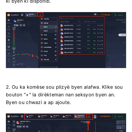
ki byen ki disponib.
2. Ou ka komèse sou plizyè byen alafwa. Klike sou
bouton "+" la dirèkteman nan seksyon byen an.
Byen ou chwazi a ap ajoute.