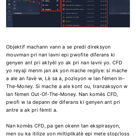
Objektif machann vann a se predi direksyon
mouvman pri nan lavni epi pwofite diferans ki
genyen ant pri aktyèl yo ak pri nan lavni yo. CFD
yo reyaji menm jan ak yon mache regilye: si mache
a ale an favè w, Lè sa a, pozisyon w lan fèmen In-
The-Money. Si mache a ale kont ou, tranzaksyon w
lan fèmen Out-Of-The-Money. Nan komès CFD,
pwofi w la depann de diferans ki genyen ant pri
antre a ak pri fèmti a.
Nan komès CFD, pa gen okenn tan ekspirasyon,
men ou ka itilize yon miltiplikatè epi mete stop/loss