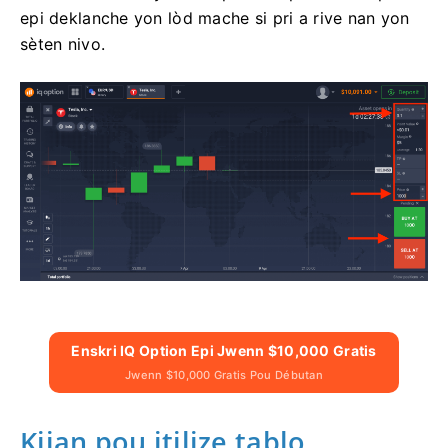
epi deklanche yon lòd mache si pri a rive nan yon
sèten nivo.
Enskri IQ Option Epi Jwenn $10,000 Gratis
Jwenn $10,000 Gratis Pou Débutan
Kijan pou itilize tablo,