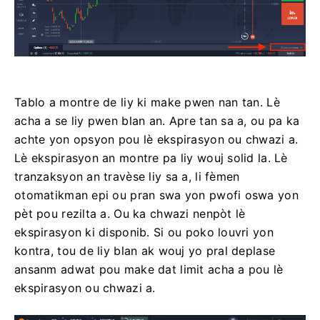
Tablo a montre de liy ki make pwen nan tan. Lè
acha a se liy pwen blan an. Apre tan sa a, ou pa ka
achte yon opsyon pou lè ekspirasyon ou chwazi a.
Lè ekspirasyon an montre pa liy wouj solid la. Lè
tranzaksyon an travèse liy sa a, li fèmen
otomatikman epi ou pran swa yon pwofi oswa yon
pèt pou rezilta a. Ou ka chwazi nenpòt lè
ekspirasyon ki disponib. Si ou poko louvri yon
kontra, tou de liy blan ak wouj yo pral deplase
ansanm adwat pou make dat limit acha a pou lè
ekspirasyon ou chwazi a.