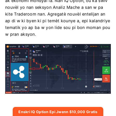
ak ekonomi mondyal la. Nan IQ Option, ou ka swiv
nouvèl yo nan seksyon Analiz Mache a san w pa
kite Traderoom nan. Agregatè nouvèl entelijan an
ap di w ki byen ki pi temèt kounye a, epi kalandriye
tematik yo ap ba w yon lide sou pi bon moman pou
w pran aksyon.
Enskri IQ Option Epi Jwenn $10,000 Gratis