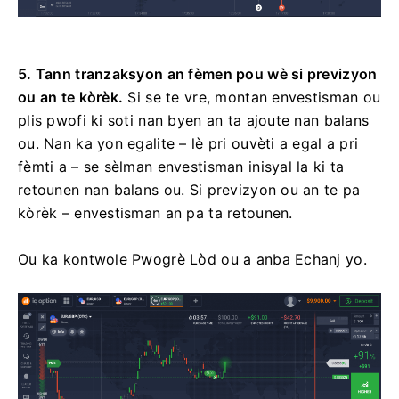
5. Tann tranzaksyon an fèmen pou wè si previzyon
ou an te kòrèk.
Si se te vre, montan envestisman ou
plis pwofi ki soti nan byen an ta ajoute nan balans
ou. Nan ka yon egalite – lè pri ouvèti a egal a pri
fèmti a – se sèlman envestisman inisyal la ki ta
retounen nan balans ou. Si previzyon ou an te pa
kòrèk – envestisman an pa ta retounen.
Ou ka kontwole Pwogrè Lòd ou a anba Echanj yo.