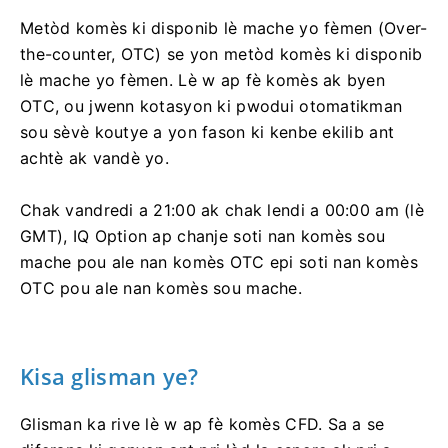
Metòd komès ki disponib lè mache yo fèmen (Over-
the-counter, OTC) se yon metòd komès ki disponib
lè mache yo fèmen. Lè w ap fè komès ak byen
OTC, ou jwenn kotasyon ki pwodui otomatikman
sou sèvè koutye a yon fason ki kenbe ekilib ant
achtè ak vandè yo.
Chak vandredi a 21:00 ak chak lendi a 00:00 am (lè
GMT), IQ Option ap chanje soti nan komès sou
mache pou ale nan komès OTC epi soti nan komès
OTC pou ale nan komès sou mache.
Kisa glisman ye?
Glisman ka rive lè w ap fè komès CFD. Sa a se