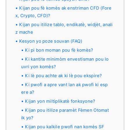
Kijan pou fè komès ak enstriman CFD (Fore
x, Crypto, CFD)?
Kijan pou itilize tablo, endikatè, widjèt, anali
z mache
Kesyon yo poze souvan (FAQ)
Ki pi bon moman pou fè komès?
Ki kantite minimòm envestisman pou lo
uvri yon komès?
Ki lè pou achte ak ki lè pou ekspire?
Ki pwofi a apre vant lan ak pwofi ki esp
ere a?
Kijan yon miltiplikatè fonksyone?
Kijan pou itilize paramèt Fèmen Otomat
ik yo?
Kijan pou kalkile pwofi nan komès SF