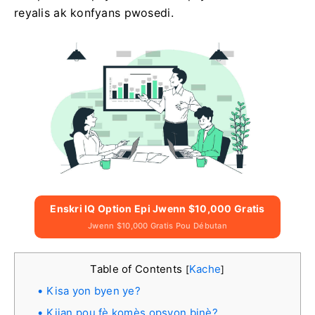
reyalis ak konfyans pwosedi.
Enskri IQ Option Epi Jwenn $10,000 Gratis
Jwenn $10,000 Gratis Pou Débutan
Table of Contents
Kache
[
]
Kisa yon byen ye?
Kijan pou fè komès opsyon binè?