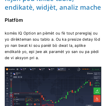
endikatè, widjèt, analiz mache
Platfòm
komès IQ Option an pèmèt ou fè tout prereglaj ou
yo dirèkteman sou tablo a. Ou ka presize detay lòd
yo nan bwat ki sou panèl bò dwat la, aplike
endikatè yo, epi jwe ak paramèt yo san ou pa pèdi
de vi aksyon pri a.