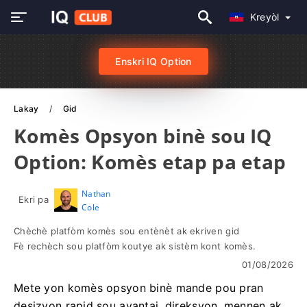
Kreyòl
Enskri IQ Option
Lakay
Gid
Komès Opsyon binè sou IQ
Option: Komès etap pa etap
Nathan
Ekri pa
Cole
Chèchè platfòm komès sou entènèt ak ekriven gid
Fè rechèch sou platfòm koutye ak sistèm kont komès.
01/08/2026
Mete yon komès opsyon binè mande pou pran
desizyon rapid sou avantaj, direksyon, mennen ak