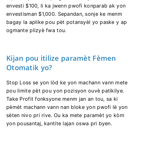
envesti $100, li ka jwenn pwofi konparab ak yon
envestisman $1,000. Sepandan, sonje ke menm
bagay la aplike pou pèt potansyèl yo paske y ap
ogmante plizyè fwa tou.
Kijan pou itilize paramèt Fèmen
Otomatik yo?
Stop Loss se yon lòd ke yon machann vann mete
pou limite pèt pou yon pozisyon ouvè patikilye.
Take Profit fonksyone menm jan an tou, sa ki
pèmèt machann vann nan bloke yon pwofi lè yon
sèten nivo pri rive. Ou ka mete paramèt yo kòm
yon pousantaj, kantite lajan oswa pri byen.