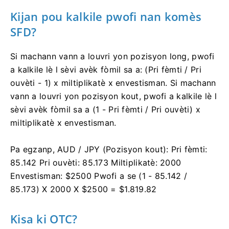
Kijan pou kalkile pwofi nan komès
SFD?
Si machann vann a louvri yon pozisyon long, pwofi
a kalkile lè l sèvi avèk fòmil sa a: (Pri fèmti / Pri
ouvèti - 1) x miltiplikatè x envestisman. Si machann
vann a louvri yon pozisyon kout, pwofi a kalkile lè l
sèvi avèk fòmil sa a (1 - Pri fèmti / Pri ouvèti) x
miltiplikatè x envestisman.
Pa egzanp, AUD / JPY (Pozisyon kout): Pri fèmti:
85.142 Pri ouvèti: 85.173 Miltiplikatè: 2000
Envestisman: $2500 Pwofi a se (1 - 85.142 /
85.173) X 2000 X $2500 = $1.819.82
Kisa ki OTC?