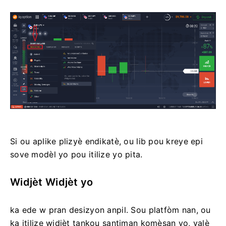
Si ou aplike plizyè endikatè, ou lib pou kreye epi
sove modèl yo pou itilize yo pita.
Widjèt Widjèt yo
ka ede w pran desizyon anpil. Sou platfòm nan, ou
ka itilize widjèt tankou santiman komèsan yo, valè