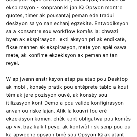
ekspirasyon - konprann ki jan IQ Opsyon montre
quotes, timer ak pousantaj peman ede tradui
desizyon sa yo nan echanj egzekite. Entwodiksyon
sa a konsantre sou workflow komès la: chwazi
byen ak ekspirasyon, lekti aksyon pri ak endikatè,
fikse mennen ak ekspirasyon, mete yon apèl oswa
mete, ak konfime ekzekisyon ak peman an tan
reyèl.
W ap jwenn enstriksyon etap pa etap pou Desktop
ak mobil, konsèy pratik pou entèprete tablo a kout
tèm ak jere pozisyon ouvè, ak konsèy sou
itilizasyon kont Demo a pou valide konfigirasyon
anvan ou riske lajan. Atik la kouvri tou erè
ekzekisyon komen, chèk kont obligatwa pou komès
ap viv, baz kalkil peye, ak kontwòl risk senp pou ou
ka apwoche opsyon binè sou Opsyon IQ ak atant