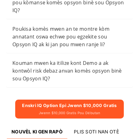
pou kòmanse komès opsyon binè sou Opsyon
IQ?
Poukisa komès mwen an te montre kòm
annatant oswa echwe pou egzekite sou
Opsyon IQ ak ki jan pou mwen ranje li?
Kouman mwen ka itilize kont Demo a ak
kontwòl risk debaz anvan komès opsyon binè
sou Opsyon IQ?
Enskri IQ Option Epi Jwenn $10,000 Gratis
Jwenn $10,000 Gratis Pou Débutan
NOUVÈL KI GEN RAPÒ
PLIS SOTI NAN OTÈ