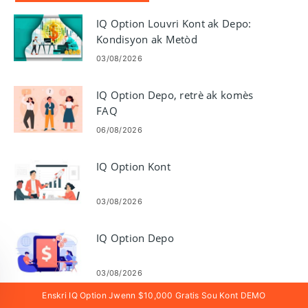
IQ Option Louvri Kont ak Depo:
Kondisyon ak Metòd
03/08/2026
IQ Option Depo, retrè ak komès
FAQ
06/08/2026
IQ Option Kont
03/08/2026
IQ Option Depo
03/08/2026
Enskri IQ Option Jwenn $10,000 Gratis Sou Kont DEMO