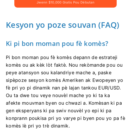
Jwenn $10,000 Gratis Pou Débutan
Kesyon yo poze souvan (FAQ)
Ki pi bon moman pou fè komès?
Pi bon moman pou fè komès depann de estrateji
komès ou ak kèk lòt faktè. Nou rekòmande pou ou
peye atansyon sou kalandriye mache a, paske
sipèpoze sesyon komès Ameriken ak Ewopeyen yo
fè pri yo pi dinamik nan pè lajan tankou EUR/USD.
Ou ta dwe tou veye nouvèl mache yo ki ta ka
afekte mouvman byen ou chwazi a. Komèsan ki pa
gen eksperyans ki pa swiv nouvèl yo epi ki pa
konprann poukisa pri yo varye pi byen pou yo pa fè
komès lè pri yo trè dinamik.