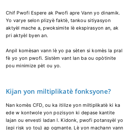
Chif Pwofi Espere ak Pwofi apre Vann yo dinamik.
Yo varye selon plizyè faktè, tankou sitiyasyon
aktyèl mache a, pwoksimite lè ekspirasyon an, ak
pri aktyèl byen an.
Anpil komèsan vann lè yo pa sèten si komès la pral
fè yo yon pwofi. Sistèm vant lan ba ou opòtinite
pou minimize pèt ou yo.
Kijan yon miltiplikatè fonksyone?
Nan komès CFD, ou ka itilize yon miltiplikatè ki ka
ede w kontwole yon pozisyon ki depase kantite
lajan ou envesti ladan l. Kidonk, pwofi potansyèl yo
(epi risk yo tou) ap ogmante. Lè yon machann vann