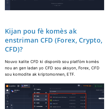
Kijan pou fè komès ak
enstriman CFD (Forex, Crypto,
CFD)?
Nouvo kalite CFD ki disponib sou platfòm komès
nou an gen ladan yo CFD sou aksyon, Forex, CFD
sou komodite ak kriptomonnen, ETF.