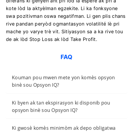
diferans ki genyen ant pri lòd la espere ak pri a
kote lòd la aktyèlman egzekite. Li ka fonksyone
swa pozitivman oswa negatifman. Li gen plis chans
rive pandan peryòd ogmantasyon volatilité lè pri
mache yo varye trè vit. Sitiyasyon sa a ka rive tou
de ak lòd Stop Loss ak lòd Take Profit.
FAQ
Kouman pou mwen mete yon komès opsyon
binè sou Opsyon IQ?
Ki byen ak tan ekspirasyon ki disponib pou
opsyon binè sou Opsyon IQ?
Ki gwosè komès minimòm ak depo obligatwa