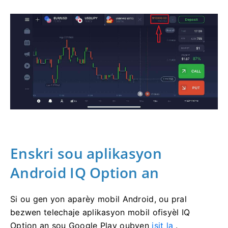
Enskri sou aplikasyon
Android IQ Option an
Si ou gen yon aparèy mobil Android, ou pral
bezwen telechaje aplikasyon mobil ofisyèl IQ
Option an sou Google Play oubyen
isit la
.