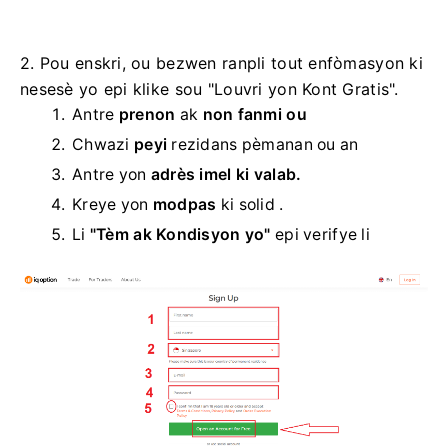
2. Pou enskri, ou bezwen ranpli tout enfòmasyon ki
nesesè yo epi klike sou "Louvri yon Kont Gratis".
Antre
prenon
ak
non fanmi ou
Chwazi
peyi
rezidans pèmanan ou an
Antre yon
adrès imel ki valab.
Kreye yon
modpas
ki solid .
Li
"Tèm ak Kondisyon yo"
epi verifye li