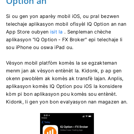
Option an
Si ou gen yon aparèy mobil iOS, ou pral bezwen
telechaje aplikasyon mobil ofisyèl IQ Option an nan
App Store oubyen
isit la
. Senpleman chèche
aplikasyon "IQ Option - FX Broker" epi telechaje li
sou iPhone ou oswa iPad ou.
Vèsyon mobil platfòm komès la se egzakteman
menm jan ak vèsyon entènèt la. Kidonk, p ap gen
okenn pwoblèm ak komès ak transfè lajan. Anplis,
aplikasyon komès IQ Option pou iOS la konsidere
kòm pi bon aplikasyon pou komès sou entènèt.
Kidonk, li gen yon bon evalyasyon nan magazen an.