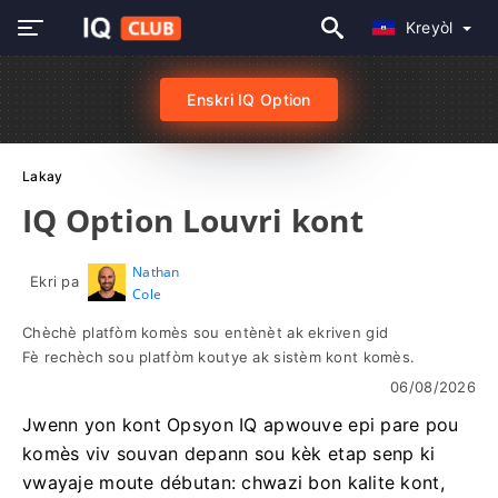
Kreyòl
Enskri IQ Option
Lakay
IQ Option Louvri kont
Nathan
Ekri pa
Cole
Chèchè platfòm komès sou entènèt ak ekriven gid
Fè rechèch sou platfòm koutye ak sistèm kont komès.
06/08/2026
Jwenn yon kont Opsyon IQ apwouve epi pare pou
komès viv souvan depann sou kèk etap senp ki
vwayaje moute débutan: chwazi bon kalite kont,