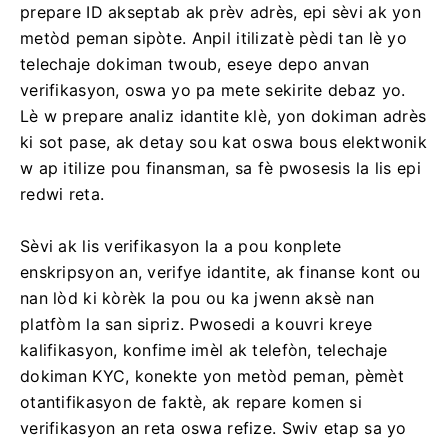
prepare ID akseptab ak prèv adrès, epi sèvi ak yon
metòd peman sipòte. Anpil itilizatè pèdi tan lè yo
telechaje dokiman twoub, eseye depo anvan
verifikasyon, oswa yo pa mete sekirite debaz yo.
Lè w prepare analiz idantite klè, yon dokiman adrès
ki sot pase, ak detay sou kat oswa bous elektwonik
w ap itilize pou finansman, sa fè pwosesis la lis epi
redwi reta.
Sèvi ak lis verifikasyon la a pou konplete
enskripsyon an, verifye idantite, ak finanse kont ou
nan lòd ki kòrèk la pou ou ka jwenn aksè nan
platfòm la san sipriz. Pwosedi a kouvri kreye
kalifikasyon, konfime imèl ak telefòn, telechaje
dokiman KYC, konekte yon metòd peman, pèmèt
otantifikasyon de faktè, ak repare komen si
verifikasyon an reta oswa refize. Swiv etap sa yo