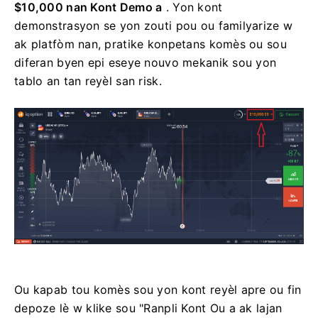
$10,000 nan Kont Demo a
. Yon kont
demonstrasyon se yon zouti pou ou familyarize w
ak platfòm nan, pratike konpetans komès ou sou
diferan byen epi eseye nouvo mekanik sou yon
tablo an tan reyèl san risk.
Ou kapab tou komès sou yon kont reyèl apre ou fin
depoze lè w klike sou "Ranpli Kont Ou a ak lajan