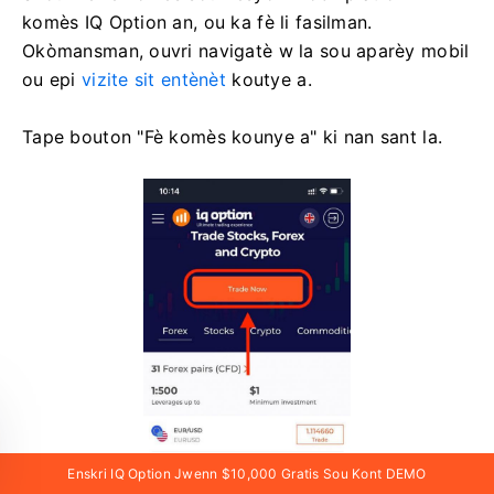
komès IQ Option an, ou ka fè li fasilman.
Okòmansman, ouvri navigatè w la sou aparèy mobil
ou epi
vizite sit entènèt
koutye a.
Tape bouton "Fè komès kounye a" ki nan sant la.
Enskri IQ Option Jwenn $10,000 Gratis Sou Kont DEMO