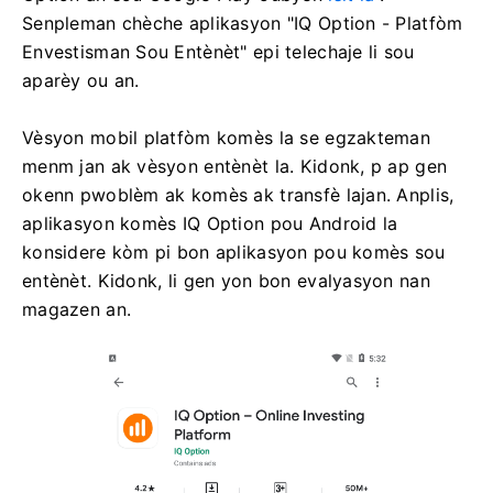
Senpleman chèche aplikasyon "IQ Option - Platfòm
Envestisman Sou Entènèt" epi telechaje li sou
aparèy ou an.
Vèsyon mobil platfòm komès la se egzakteman
menm jan ak vèsyon entènèt la. Kidonk, p ap gen
okenn pwoblèm ak komès ak transfè lajan. Anplis,
aplikasyon komès IQ Option pou Android la
konsidere kòm pi bon aplikasyon pou komès sou
entènèt. Kidonk, li gen yon bon evalyasyon nan
magazen an.