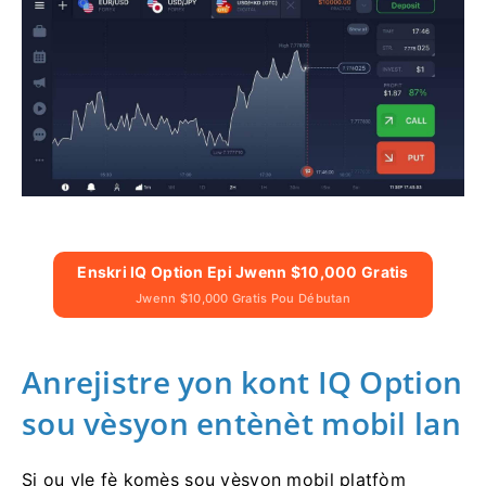
Enskri IQ Option Epi Jwenn $10,000 Gratis
Jwenn $10,000 Gratis Pou Débutan
Anrejistre yon kont IQ Option
sou vèsyon entènèt mobil lan
Si ou vle fè komès sou vèsyon mobil platfòm