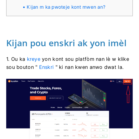
Kijan m ka pwoteje kont mwen an?
Kijan pou enskri ak yon imèl
1. Ou ka
kreye
yon kont sou platfòm nan lè w klike
sou bouton "
Enskri
" ki nan kwen anwo dwat la.