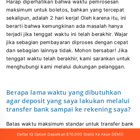
Harap diperhatikan bahwa waktu pemrosesan
maksimum untuk boletos, bahkan yang tercepat
sekalipun, adalah 2 hari kerja! Oleh karena itu, ini
berarti bahwa kemungkinan ada masalah hanya
terjadi jika tenggat waktu ini telah berakhir. Wajar
jika sebagian pembayaran diproses dengan cepat
dan sebagian lainnya tidak. Mohon bersabar! Jika
tenggat waktu telah berakhir, kami sarankan untuk
menghubungi kami melalui dukungan pelanggan.
Berapa lama waktu yang dibutuhkan
agar deposit yang saya lakukan melalui
transfer bank sampai ke rekening saya?
Batas waktu maksimum standar untuk transfer bank
adalah 2 hari kerja, dan bisa kurang dari itu.
Daftar IQ Option Dapatkan $10,000 Gratis Ke Akun DEMO