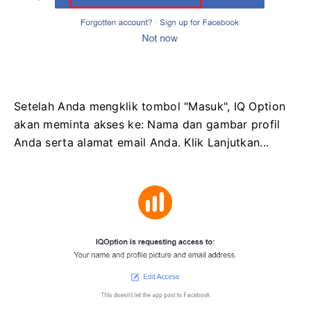
Setelah Anda mengklik tombol "Masuk", IQ Option
akan meminta akses ke: Nama dan gambar profil
Anda serta alamat email Anda. Klik Lanjutkan...