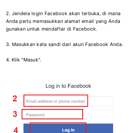
2. Jendela login Facebook akan terbuka, di mana
Anda perlu memasukkan alamat email yang Anda
gunakan untuk mendaftar di Facebook.
3. Masukkan kata sandi dari akun Facebook Anda.
4. Klik "Masuk".