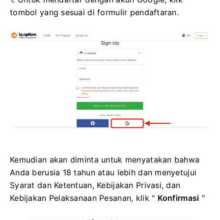
tombol yang sesuai di formulir pendaftaran.
Kemudian akan diminta untuk menyatakan bahwa
Anda berusia 18 tahun atau lebih dan menyetujui
Syarat dan Ketentuan, Kebijakan Privasi, dan
Kebijakan Pelaksanaan Pesanan, klik "
Konfirmasi
"