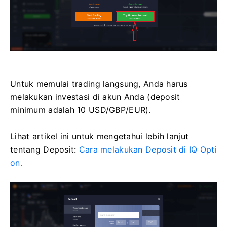
Untuk memulai trading langsung, Anda harus
melakukan investasi di akun Anda (deposit
minimum adalah 10 USD/GBP/EUR).
Lihat artikel ini untuk mengetahui lebih lanjut
tentang Deposit:
Cara melakukan Deposit di IQ Opti
on.