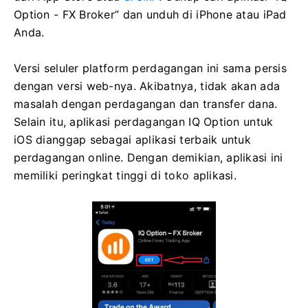
Option - FX Broker” dan unduh di iPhone atau iPad
Anda.
Versi seluler platform perdagangan ini sama persis
dengan versi web-nya. Akibatnya, tidak akan ada
masalah dengan perdagangan dan transfer dana.
Selain itu, aplikasi perdagangan IQ Option untuk
iOS dianggap sebagai aplikasi terbaik untuk
perdagangan online. Dengan demikian, aplikasi ini
memiliki peringkat tinggi di toko aplikasi.