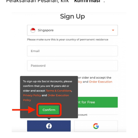
Pelaksanaan Pesanan, klik "
Konfirmasi
".