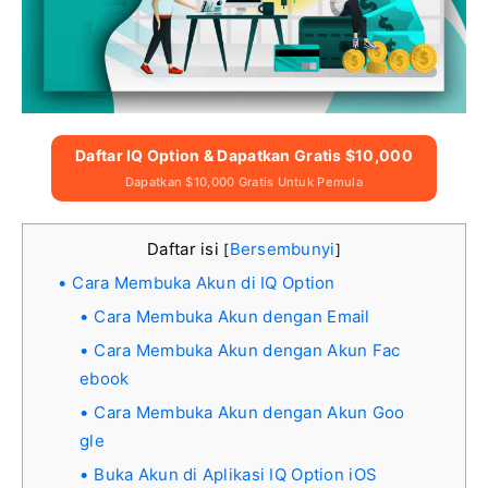
Daftar IQ Option & Dapatkan Gratis $10,000
Dapatkan $10,000 Gratis Untuk Pemula
Daftar isi
Bersembunyi
[
]
Cara Membuka Akun di IQ Option
Cara Membuka Akun dengan Email
Cara Membuka Akun dengan Akun Fac
ebook
Cara Membuka Akun dengan Akun Goo
gle
Buka Akun di Aplikasi IQ Option iOS