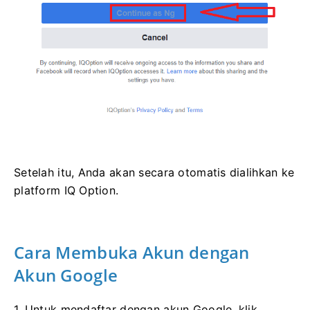
Setelah itu, Anda akan secara otomatis dialihkan ke
platform IQ Option.
Cara Membuka Akun dengan
Akun Google
1. Untuk mendaftar dengan akun Google, klik