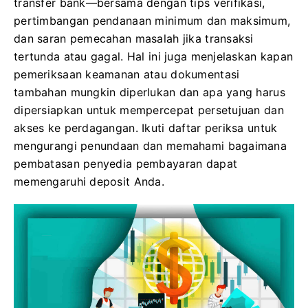
transfer bank—bersama dengan tips verifikasi,
pertimbangan pendanaan minimum dan maksimum,
dan saran pemecahan masalah jika transaksi
tertunda atau gagal. Hal ini juga menjelaskan kapan
pemeriksaan keamanan atau dokumentasi
tambahan mungkin diperlukan dan apa yang harus
dipersiapkan untuk mempercepat persetujuan dan
akses ke perdagangan. Ikuti daftar periksa untuk
mengurangi penundaan dan memahami bagaimana
pembatasan penyedia pembayaran dapat
memengaruhi deposit Anda.