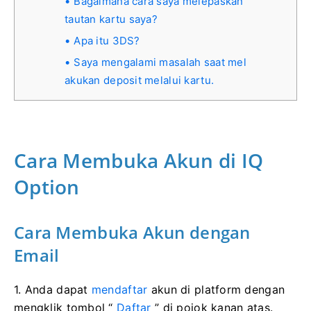
Bagaimana cara saya melepaskan
tautan kartu saya?
Apa itu 3DS?
Saya mengalami masalah saat mel
akukan deposit melalui kartu.
Cara Membuka Akun di IQ
Option
Cara Membuka Akun dengan
Email
1. Anda dapat
mendaftar
akun di platform dengan
mengklik tombol “
Daftar
” di pojok kanan atas.