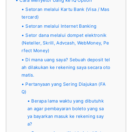
Cara Menyetor Uang ke IQ Option
Setoran melalui Kartu Bank (Visa / Mas
tercard)
Setoran melalui Internet Banking
Setor dana melalui dompet elektronik
(Neteller, Skrill, Advcash, WebMoney, Pe
rfect Money)
Di mana uang saya? Sebuah deposit tel
ah dilakukan ke rekening saya secara oto
matis.
Pertanyaan yang Sering Diajukan (FA
Q)
Berapa lama waktu yang dibutuhk
an agar pembayaran boleto yang sa
ya bayarkan masuk ke rekening say
a?