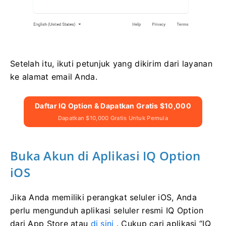
Setelah itu, ikuti petunjuk yang dikirim dari layanan
ke alamat email Anda.
Daftar IQ Option & Dapatkan Gratis $10,000
Dapatkan $10,000 Gratis Untuk Pemula
Buka Akun di Aplikasi IQ Option
iOS
Jika Anda memiliki perangkat seluler iOS, Anda
perlu mengunduh aplikasi seluler resmi IQ Option
dari App Store atau
di sini
. Cukup cari aplikasi “IQ