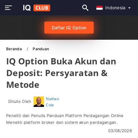
Indonesia
Daftar IQ Option
Beranda
Panduan
IQ Option Buka Akun dan
Deposit: Persyaratan &
Metode
Nathan
Ditulis Oleh
Cole
Peneliti dan Penulis Panduan Platform Perdagangan Online
Meneliti platform broker dan sistem akun perdagangan.
03/08/2026