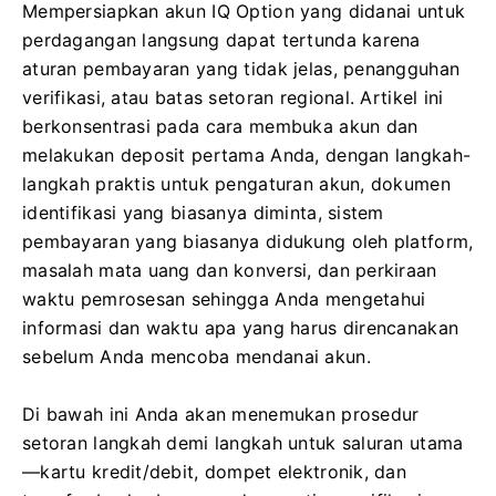
Mempersiapkan akun IQ Option yang didanai untuk
perdagangan langsung dapat tertunda karena
aturan pembayaran yang tidak jelas, penangguhan
verifikasi, atau batas setoran regional. Artikel ini
berkonsentrasi pada cara membuka akun dan
melakukan deposit pertama Anda, dengan langkah-
langkah praktis untuk pengaturan akun, dokumen
identifikasi yang biasanya diminta, sistem
pembayaran yang biasanya didukung oleh platform,
masalah mata uang dan konversi, dan perkiraan
waktu pemrosesan sehingga Anda mengetahui
informasi dan waktu apa yang harus direncanakan
sebelum Anda mencoba mendanai akun.
Di bawah ini Anda akan menemukan prosedur
setoran langkah demi langkah untuk saluran utama
—kartu kredit/debit, dompet elektronik, dan