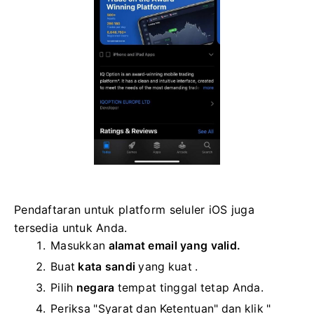
Pendaftaran untuk platform seluler iOS juga
tersedia untuk Anda.
Masukkan
alamat email yang valid.
Buat
kata sandi
yang kuat .
Pilih
negara
tempat tinggal tetap Anda.
Periksa "Syarat dan Ketentuan" dan klik "