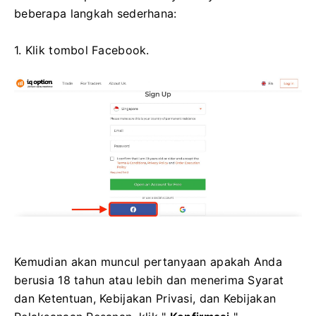
beberapa langkah sederhana:
1. Klik tombol Facebook.
Kemudian akan muncul pertanyaan apakah Anda
berusia 18 tahun atau lebih dan menerima Syarat
dan Ketentuan, Kebijakan Privasi, dan Kebijakan