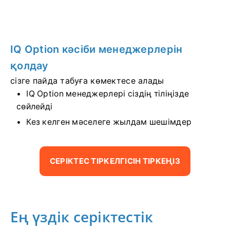
IQ Option кәсіби менеджерлерін
қолдау
сізге пайда табуға көмектесе алады
IQ Option менеджерлері сіздің тіліңізде
сөйлейді
Кез келген мәселеге жылдам шешімдер
СЕРІКТЕС ТІРКЕЛГІСІН ТІРКЕҢІЗ
Ең үздік серіктестік