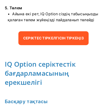
5. Төлем
Айына екі рет, IQ Option сіздің табысыңызды
қалаған төлем жүйеңізді пайдаланып төлейді
СЕРІКТЕС ТІРКЕЛГІСІН ТІРКЕҢІЗ
IQ Option серіктестік
бағдарламасының
ерекшелігі
Басқару тақтасы