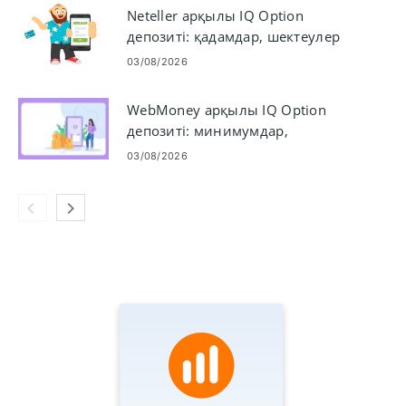
Neteller арқылы IQ Option
депозиті: қадамдар, шектеулер
және өңдеу
03/08/2026
WebMoney арқылы IQ Option
депозиті: минимумдар,
қадамдар және уақыт
03/08/2026