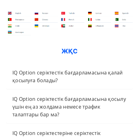
ЖҚС
IQ Option серіктестік бағдарламасына қалай
қосылуға болады?
IQ Option серіктестік бағдарламасына қосылу
үшін ең аз жолдама немесе трафик
талаптары бар ма?
IQ Option серіктестеріне серіктестік