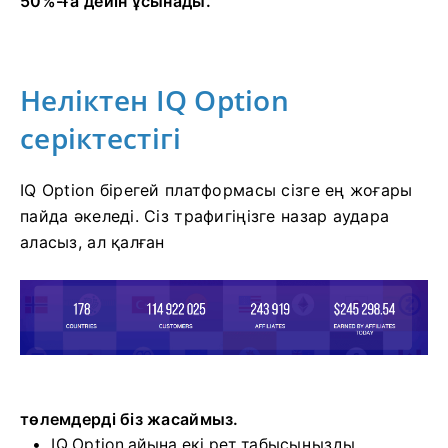
50%-ға дейін ұсынады.
Неліктен IQ Option
серіктестігі
IQ Option бірегей платформасы сізге ең жоғары
пайда әкеледі. Сіз трафигіңізге назар аудара
аласыз, ал қалған
төлемдерді біз жасаймыз.
IQ Option айына екі рет табысыңызды