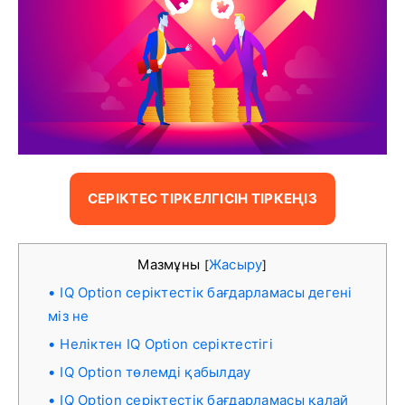
СЕРІКТЕС ТІРКЕЛГІСІН ТІРКЕҢІЗ
Мазмұны
Жасыру
[
]
IQ Option серіктестік бағдарламасы дегені
міз не
Неліктен IQ Option серіктестігі
IQ Option төлемді қабылдау
IQ Option серіктестік бағдарламасы қалай