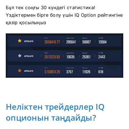
Бұл тек соңғы 30 күндегі статистика!
Үздіктермен бірге болу үшін IQ Option рейтингіне
қазір қосылыңыз
Неліктен трейдерлер IQ
опционын таңдайды?