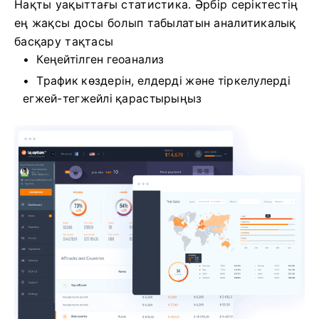
Нақты уақыттағы статистика. Әрбір серіктестің
ең жақсы досы болып табылатын аналитикалық
басқару тақтасы
Кеңейтілген геоанализ
Трафик көздерін, елдерді және тіркелулерді
егжей-тегжейлі қарастырыңыз