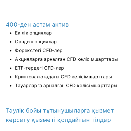
400-ден астам актив
Екілік опциялар
Сандық опциялар
Форекстегі CFD-лер
Акцияларға арналған CFD келісімшарттары
ETF-тердегі CFD-лер
Криптовалютадағы CFD келісімшарттары
Тауарларға арналған CFD келісімшарттары
Тәулік бойы тұтынушыларға қызмет
көрсету қызметі қолдайтын тілдер