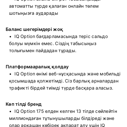
автоматты түрде қалаған онлайн төлем
шотыңызға аударады
Баланс шегерімдері жоқ
IQ Option бағдарламасында теріс сальдо
болуы мүмкін емес. Сіздің табысыңыз
толығымен пайдадан тұрады.
Платформааралық қолдау
IQ Option өнімі веб-нұсқасында және мобильді
қосымшада қолжетімді. Сіз барлық арналардан
трафикті бірдей тиімді түрде басқара аласыз.
Көп тілді бренд
IQ Option 175 елден келген 13 тілде сөйлейтін
миллиондаған тұтынушыларды білдіреді және
олар әрқашан көбірек ақпарат алу үшін IQ