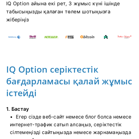
IQ Option айына екі рет, 3 жұмыс күні ішінде
табысыңызды қалаған төлем шотыңызға
жіберіңіз
IQ Option серіктестік
бағдарламасы қалай жұмыс
істейді
1. Бастау
Егер сізде веб-сайт немесе блог болса немесе
интернет-трафик сатып алсаңыз, серіктестік
сілтемеңізді сайтыңызда немесе жарнамаңызда