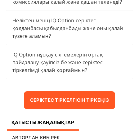
комиссиялары қалай және қашан төленеді?
Неліктен менің IQ Option серіктес
қолданбасы қабылданбады және оны қалай
түзете аламын?
IQ Option нұсқау сілтемелерін ортақ
пайдалану қауіпсіз бе және серіктес
тіркелгімді қалай қорғаймын?
СЕРІКТЕС ТІРКЕЛГІСІН ТІРКЕҢІЗ
ҚАТЫСТЫ ЖАҢАЛЫҚТАР
АВТОРДАН КӨБІРЕК