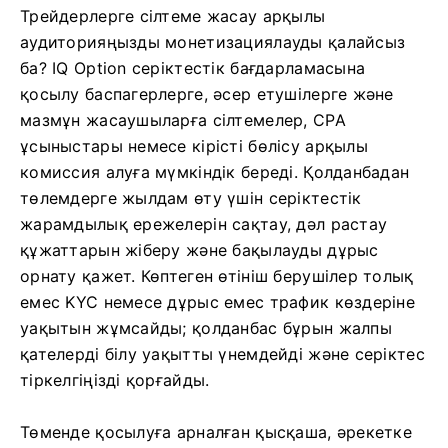
Трейдерлерге сілтеме жасау арқылы
аудиторияңызды монетизациялауды қалайсыз
ба? IQ Option серіктестік бағдарламасына
қосылу баспагерлерге, әсер етушілерге және
мазмұн жасаушыларға сілтемелер, CPA
ұсыныстары немесе кірісті бөлісу арқылы
комиссия алуға мүмкіндік береді. Қолданбадан
төлемдерге жылдам өту үшін серіктестік
жарамдылық ережелерін сақтау, дәл растау
құжаттарын жіберу және бақылауды дұрыс
орнату қажет. Көптеген өтініш берушілер толық
емес KYC немесе дұрыс емес трафик көздеріне
уақытын жұмсайды; қолданбас бұрын жалпы
қателерді білу уақытты үнемдейді және серіктес
тіркелгіңізді қорғайды.
Төменде қосылуға арналған қысқаша, әрекетке