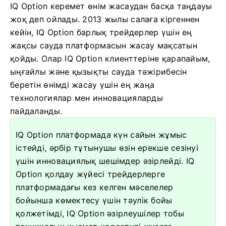
IQ Option керемет өнім жасаудан басқа таңдауы
жоқ деп ойлады. 2013 жылы салаға кіргеннен
кейін, IQ Option барлық трейдерлер үшін ең
жақсы сауда платформасын жасау мақсатын
қойды. Олар IQ Option клиенттеріне қарапайым,
ыңғайлы және қызықты сауда тәжірибесін
беретін өнімді жасау үшін ең жаңа
технологиялар мен инновацияларды
пайдаланды.
IQ Option платформада күн сайын жұмыс
істейді, әрбір тұтынушы өзін ерекше сезінуі
үшін инновациялық шешімдер әзірлейді. IQ
Option қолдау жүйесі трейдерлерге
платформадағы кез келген мәселелер
бойынша көмектесу үшін тәулік бойы
қолжетімді, IQ Option әзірлеушілер тобы