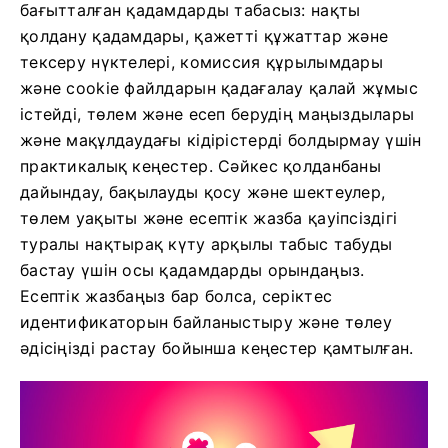
бағытталған қадамдарды табасыз: нақты
қолдану қадамдары, қажетті құжаттар және
тексеру нүктелері, комиссия құрылымдары
және cookie файлдарын қадағалау қалай жұмыс
істейді, төлем және есеп берудің маңыздылары
және мақұлдаудағы кідірістерді болдырмау үшін
практикалық кеңестер. Сәйкес қолданбаны
дайындау, бақылауды қосу және шектеулер,
төлем уақыты және есептік жазба қауіпсіздігі
туралы нақтырақ күту арқылы табыс табуды
бастау үшін осы қадамдарды орындаңыз.
Есептік жазбаңыз бар болса, серіктес
идентификаторын байланыстыру және төлеу
әдісіңізді растау бойынша кеңестер қамтылған.