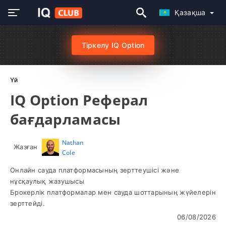
Қазақша
Тіркелу IQ Option
Үй
IQ Option Реферал
бағдарламасы
Nathan
Жазған
Cole
Онлайн сауда платформасының зерттеушісі және
нұсқаулық жазушысы
Брокерлік платформалар мен сауда шоттарының жүйелерін
зерттейді.
06/08/2026