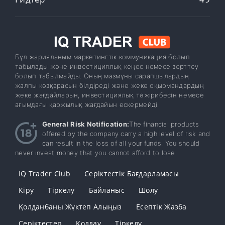
Бұл жарияланым маркетингтік коммуникация болып
табылады және инвестициялық кеңес немесе зерттеу
болып табылмайды. Оның мазмұны сарапшылардың
жалпы көзқарасын білдіреді және жеке оқырмандардың
жеке жағдайларын, инвестициялық тәжірибесін немесе
ағымдағы қаржылық жағдайын ескермейді.
General Risk Notification:
The financial products
offered by the company carry a high level of risk and
can result in the loss of all your funds. You should
never invest money that you cannot afford to lose.
IQ Trader Club
Серіктестік Бағдарламасы
Кіру
Тіркелу
Байланыс
Шолу
Қолданбаны Жүктеп Алыңыз
Есептік Жазба
Серіктестер
Қолдау
Тіркелу