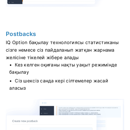
Postbacks
IQ Option бақылау технологиясы статистиканы
сізге немесе сіз пайдаланып жатқан жарнама
желісіне тікелей жібере алады
Кез келген оқиғаны нақты уақыт режимінде
бақылау
Сіз шексіз санда кері сілтемелер жасай
аласыз