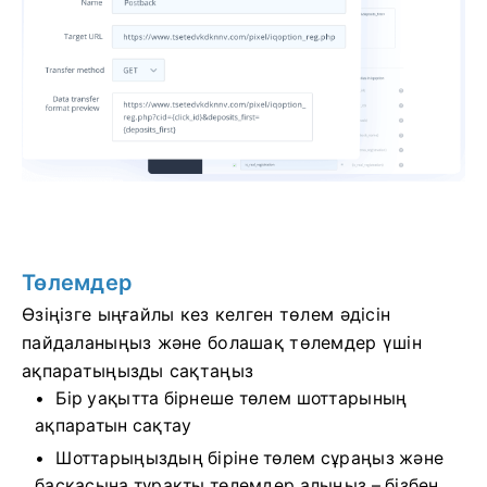
Төлемдер
Өзіңізге ыңғайлы кез келген төлем әдісін
пайдаланыңыз және болашақ төлемдер үшін
ақпаратыңызды сақтаңыз
Бір уақытта бірнеше төлем шоттарының
ақпаратын сақтау
Шоттарыңыздың біріне төлем сұраңыз және
басқасына тұрақты төлемдер алыңыз – бізбен