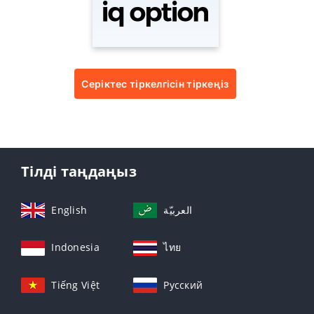
Серіктес тіркелгісін тіркеңіз
Тілді таңдаңыз
English
العربيّة
Indonesia
ไทย
Tiếng Việt
Русский