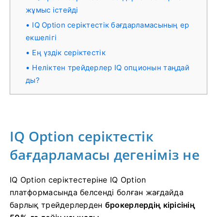
жұмыс істейді
IQ Option серіктестік бағдарламасының ер
екшелігі
Ең үздік серіктестік
Неліктен трейдерлер IQ опционын таңдай
ды?
IQ Option серіктестік
бағдарламасы дегеніміз не
IQ Option серіктестеріне
IQ Option
платформасында белсенді болған жағдайда
барлық трейдерлерден
брокерлердің кірісінің