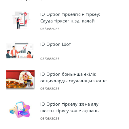
IQ Option тіркелгісін тіркеу:
Сауда тіркелгіңізді қалай
тіркеуге болады
06/08/2026
IQ Option Шот
03/08/2026
IQ Option бойынша екілік
опцияларды саудалаңыз және
ақшаны алыңыз
06/08/2026
IQ Option тіркелу және алу:
шотты тіркеу және ақшаны
аудару
06/08/2026