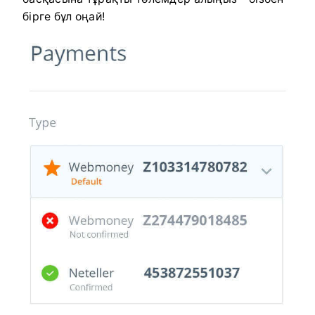
бірге бұл оңай!