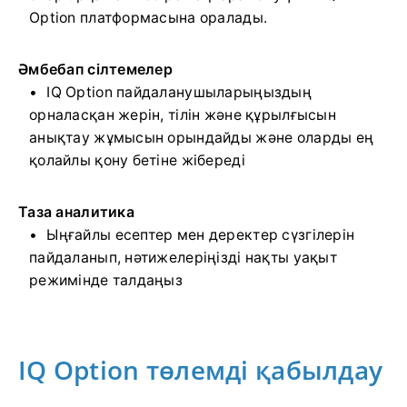
Option платформасына оралады.
Әмбебап сілтемелер
IQ Option пайдаланушыларыңыздың
орналасқан жерін, тілін және құрылғысын
анықтау жұмысын орындайды және оларды ең
қолайлы қону бетіне жібереді
Таза аналитика
Ыңғайлы есептер мен деректер сүзгілерін
пайдаланып, нәтижелеріңізді нақты уақыт
режимінде талдаңыз
IQ Option төлемді қабылдау