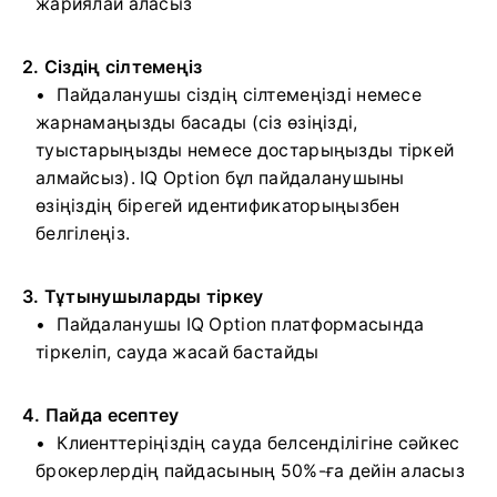
жариялай аласыз
2. Сіздің сілтемеңіз
Пайдаланушы сіздің сілтемеңізді немесе
жарнамаңызды басады (сіз өзіңізді,
туыстарыңызды немесе достарыңызды тіркей
алмайсыз). IQ Option бұл пайдаланушыны
өзіңіздің бірегей идентификаторыңызбен
белгілеңіз.
3. Тұтынушыларды тіркеу
Пайдаланушы IQ Option платформасында
тіркеліп, сауда жасай бастайды
4. Пайда есептеу
Клиенттеріңіздің сауда белсенділігіне сәйкес
брокерлердің пайдасының 50%-ға дейін аласыз