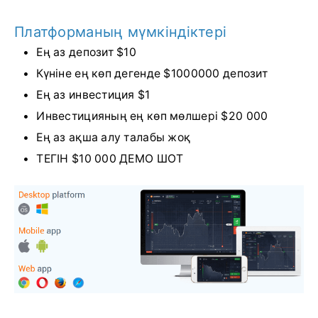
Платформаның мүмкіндіктері
Ең аз депозит $10
Күніне ең көп дегенде $1000000 депозит
Ең аз инвестиция $1
Инвестицияның ең көп мөлшері $20 000
Ең аз ақша алу талабы жоқ
ТЕГІН $10 000 ДЕМО ШОТ