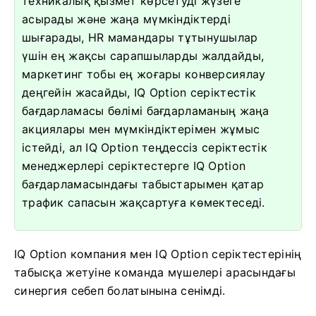
техникалық қызмет көрсетуді жүзеге
асырады және жаңа мүмкіндіктерді
шығарады, HR мамандары тұтынушылар
үшін ең жақсы сарапшыларды жалдайды,
маркетинг тобы ең жоғары конверсиялау
деңгейін жасайды, IQ Option серіктестік
бағдарламасы бөлімі бағдарламаның жаңа
акциялары мен мүмкіндіктерімен жұмыс
істейді, ал IQ Option теңдессіз серіктестік
менеджерлері серіктестерге IQ Option
бағдарламасындағы табыстарымен қатар
трафик сапасын жақсартуға көмектеседі.
IQ Option компания мен IQ Option серіктестерінің
табысқа жетуіне команда мүшелері арасындағы
синергия себеп болатынына сенімді.