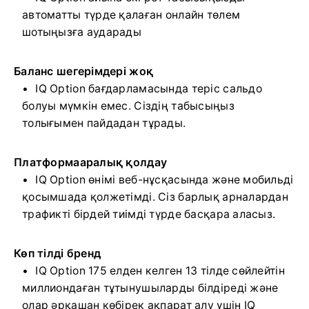
автоматты түрде қалаған онлайн төлем
шотыңызға аударады
Баланс шегерімдері жоқ
IQ Option бағдарламасында теріс сальдо
болуы мүмкін емес. Сіздің табысыңыз
толығымен пайдадан тұрады.
Платформааралық қолдау
IQ Option өнімі веб-нұсқасында және мобильді
қосымшада қолжетімді. Сіз барлық арналардан
трафикті бірдей тиімді түрде басқара аласыз.
Көп тілді бренд
IQ Option 175 елден келген 13 тілде сөйлейтін
миллиондаған тұтынушыларды білдіреді және
олар әрқашан көбірек ақпарат алу үшін IQ