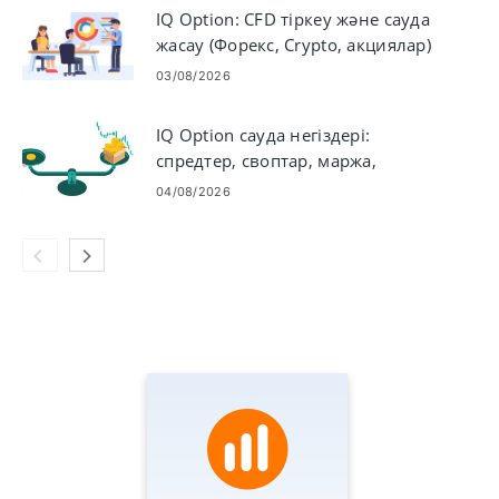
IQ Option: CFD тіркеу және сауда
жасау (Форекс, Crypto, акциялар)
03/08/2026
IQ Option сауда негіздері:
спредтер, своптар, маржа,
левередж
04/08/2026