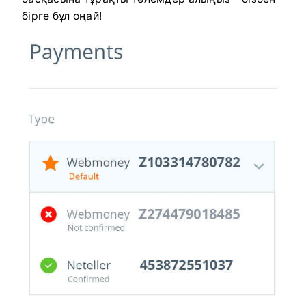
бірге бұл оңай!