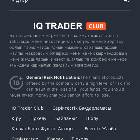
Бұл жарияланым маркетингтік коммуникация болып
табылады және инвестициялық кеңес немесе зерттеу
болып табылмайды. Оның мазмұны сарапшылардың
жалпы көзқарасын білдіреді және жеке оқырмандардың
жеке жағдайларын, инвестициялық тәжірибесін немесе
ағымдағы қаржылық жағдайын ескермейді.
General Risk Notification:
The financial products
offered by the company carry a high level of risk and
can result in the loss of all your funds. You should
never invest money that you cannot afford to lose.
IQ Trader Club
Серіктестік Бағдарламасы
Кіру
Тіркелу
Байланыс
Шолу
Қолданбаны Жүктеп Алыңыз
Есептік Жазба
Серіктестер
Қолдау
Тіркелу