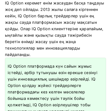
IQ Option керемет өнім жасаудан басқа таңдауы
жоқ деп ойлады. 2013 жылы салаға кіргеннен
кейін, IQ Option барлық трейдерлер үшін ең
жақсы сауда платформасын жасау мақсатын
қойды. Олар IQ Option клиенттеріне қарапайым,
ыңғайлы және қызықты сауда тәжірибесін
беретін өнімді жасау үшін ең жаңа
технологиялар мен инновацияларды
пайдаланды.
IQ Option платформада күн сайын жұмыс
істейді, әрбір тұтынушы өзін ерекше сезінуі
үшін инновациялық шешімдер әзірлейді. IQ
Option қолдау жүйесі трейдерлерге
платформадағы кез келген мәселелер
бойынша көмектесу үшін тәулік бойы
қолжетімді, IQ Option әзірлеушілер тобы