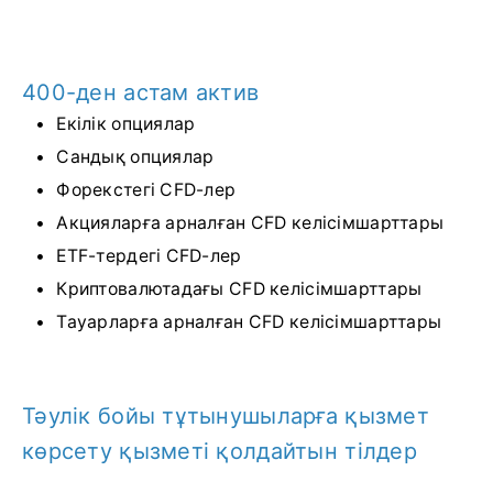
400-ден астам актив
Екілік опциялар
Сандық опциялар
Форекстегі CFD-лер
Акцияларға арналған CFD келісімшарттары
ETF-тердегі CFD-лер
Криптовалютадағы CFD келісімшарттары
Тауарларға арналған CFD келісімшарттары
Тәулік бойы тұтынушыларға қызмет
көрсету қызметі қолдайтын тілдер