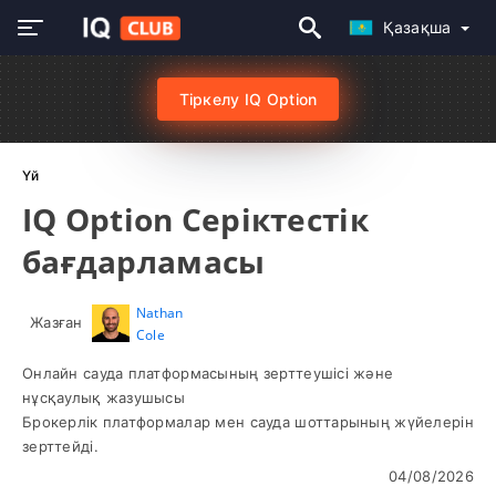
Қазақша
Тіркелу IQ Option
Үй
IQ Option Серіктестік
бағдарламасы
Nathan
Жазған
Cole
Онлайн сауда платформасының зерттеушісі және
нұсқаулық жазушысы
Брокерлік платформалар мен сауда шоттарының жүйелерін
зерттейді.
04/08/2026