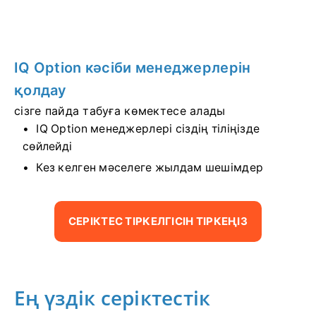
IQ Option кәсіби менеджерлерін
қолдау
сізге пайда табуға көмектесе алады
IQ Option менеджерлері сіздің тіліңізде
сөйлейді
Кез келген мәселеге жылдам шешімдер
СЕРІКТЕС ТІРКЕЛГІСІН ТІРКЕҢІЗ
Ең үздік серіктестік