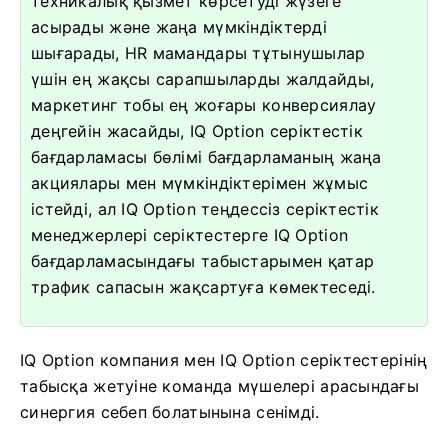
техникалық қызмет көрсетуді жүзеге
асырады және жаңа мүмкіндіктерді
шығарады, HR мамандары тұтынушылар
үшін ең жақсы сарапшыларды жалдайды,
маркетинг тобы ең жоғары конверсиялау
деңгейін жасайды, IQ Option серіктестік
бағдарламасы бөлімі бағдарламаның жаңа
акциялары мен мүмкіндіктерімен жұмыс
істейді, ал IQ Option теңдессіз серіктестік
менеджерлері серіктестерге IQ Option
бағдарламасындағы табыстарымен қатар
трафик сапасын жақсартуға көмектеседі.
IQ Option компания мен IQ Option серіктестерінің
табысқа жетуіне команда мүшелері арасындағы
синергия себеп болатынына сенімді.