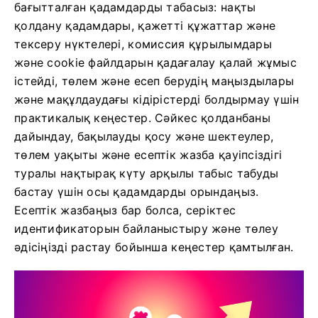
бағытталған қадамдарды табасыз: нақты
қолдану қадамдары, қажетті құжаттар және
тексеру нүктелері, комиссия құрылымдары
және cookie файлдарын қадағалау қалай жұмыс
істейді, төлем және есеп берудің маңыздылары
және мақұлдаудағы кідірістерді болдырмау үшін
практикалық кеңестер. Сәйкес қолданбаны
дайындау, бақылауды қосу және шектеулер,
төлем уақыты және есептік жазба қауіпсіздігі
туралы нақтырақ күту арқылы табыс табуды
бастау үшін осы қадамдарды орындаңыз.
Есептік жазбаңыз бар болса, серіктес
идентификаторын байланыстыру және төлеу
әдісіңізді растау бойынша кеңестер қамтылған.