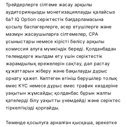
Трейдерлерге сілтеме жасау арқылы
аудиторияңызды монетизациялауды қалайсыз
ба? IQ Option серіктестік бағдарламасына
қосылу баспагерлерге, әсер етушілерге және
мазмұн жасаушыларға сілтемелер, CPA
ұсыныстары немесе кірісті бөлісу арқылы
комиссия алуға мүмкіндік береді. Қолданбадан
төлемдерге жылдам өту үшін серіктестік
жарамдылық ережелерін сақтау, дәл растау
құжаттарын жіберу және бақылауды дұрыс
орнату қажет. Көптеген өтініш берушілер толық
емес KYC немесе дұрыс емес трафик көздеріне
уақытын жұмсайды; қолданбас бұрын жалпы
қателерді білу уақытты үнемдейді және серіктес
тіркелгіңізді қорғайды.
Төменде қосылуға арналған қысқаша, әрекетке