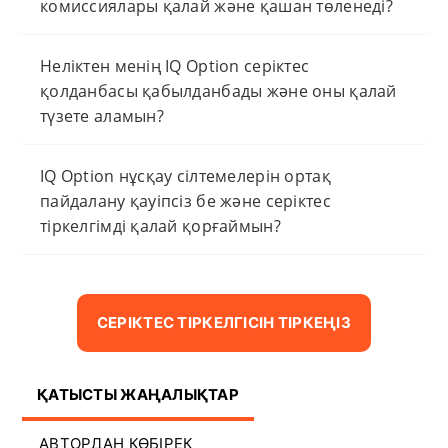
комиссиялары қалай және қашан төленеді?
Неліктен менің IQ Option серіктес
қолданбасы қабылданбады және оны қалай
түзете аламын?
IQ Option нұсқау сілтемелерін ортақ
пайдалану қауіпсіз бе және серіктес
тіркелгімді қалай қорғаймын?
СЕРІКТЕС ТІРКЕЛГІСІН ТІРКЕҢІЗ
ҚАТЫСТЫ ЖАҢАЛЫҚТАР
АВТОРДАН КӨБІРЕК