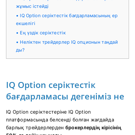
жұмыс істейді
IQ Option серіктестік бағдарламасының ер
екшелігі
Ең үздік серіктестік
Неліктен трейдерлер IQ опционын таңдай
ды?
IQ Option серіктестік
бағдарламасы дегеніміз не
IQ Option серіктестеріне
IQ Option
платформасында белсенді болған жағдайда
барлық трейдерлерден
брокерлердің кірісінің