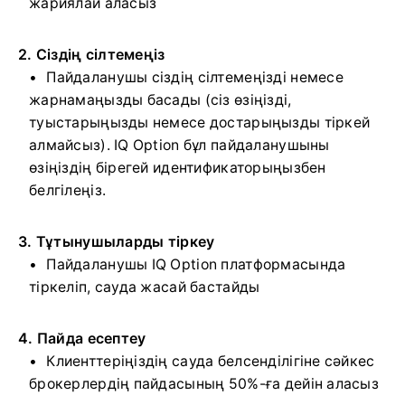
жариялай аласыз
2. Сіздің сілтемеңіз
Пайдаланушы сіздің сілтемеңізді немесе
жарнамаңызды басады (сіз өзіңізді,
туыстарыңызды немесе достарыңызды тіркей
алмайсыз). IQ Option бұл пайдаланушыны
өзіңіздің бірегей идентификаторыңызбен
белгілеңіз.
3. Тұтынушыларды тіркеу
Пайдаланушы IQ Option платформасында
тіркеліп, сауда жасай бастайды
4. Пайда есептеу
Клиенттеріңіздің сауда белсенділігіне сәйкес
брокерлердің пайдасының 50%-ға дейін аласыз