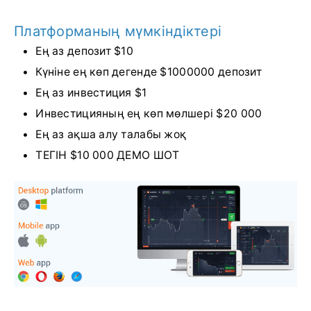
Платформаның мүмкіндіктері
Ең аз депозит $10
Күніне ең көп дегенде $1000000 депозит
Ең аз инвестиция $1
Инвестицияның ең көп мөлшері $20 000
Ең аз ақша алу талабы жоқ
ТЕГІН $10 000 ДЕМО ШОТ