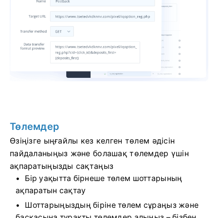
Төлемдер
Өзіңізге ыңғайлы кез келген төлем әдісін
пайдаланыңыз және болашақ төлемдер үшін
ақпаратыңызды сақтаңыз
Бір уақытта бірнеше төлем шоттарының
ақпаратын сақтау
Шоттарыңыздың біріне төлем сұраңыз және
басқасына тұрақты төлемдер алыңыз – бізбен