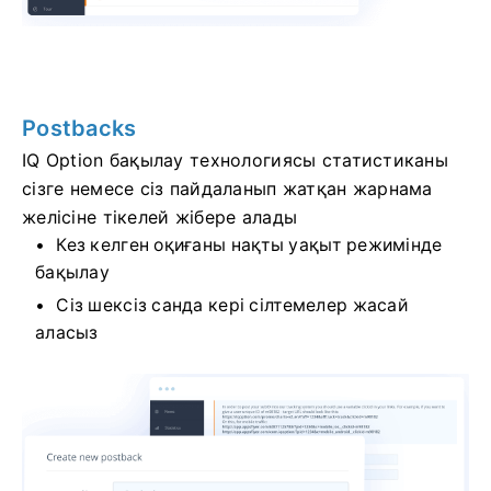
Postbacks
IQ Option бақылау технологиясы статистиканы
сізге немесе сіз пайдаланып жатқан жарнама
желісіне тікелей жібере алады
Кез келген оқиғаны нақты уақыт режимінде
бақылау
Сіз шексіз санда кері сілтемелер жасай
аласыз