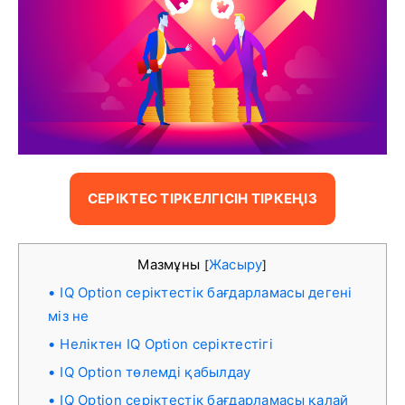
СЕРІКТЕС ТІРКЕЛГІСІН ТІРКЕҢІЗ
Мазмұны
Жасыру
[
]
IQ Option серіктестік бағдарламасы дегені
міз не
Неліктен IQ Option серіктестігі
IQ Option төлемді қабылдау
IQ Option серіктестік бағдарламасы қалай