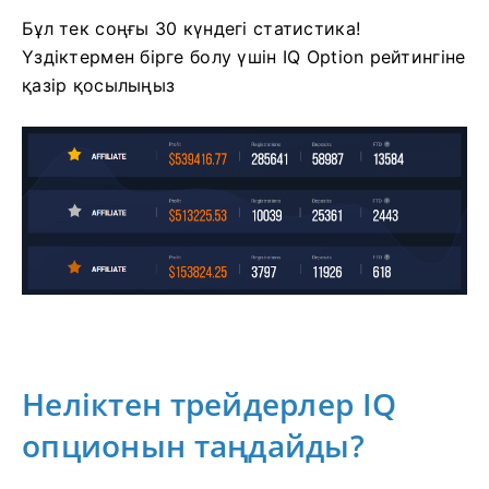
Бұл тек соңғы 30 күндегі статистика!
Үздіктермен бірге болу үшін IQ Option рейтингіне
қазір қосылыңыз
Неліктен трейдерлер IQ
опционын таңдайды?