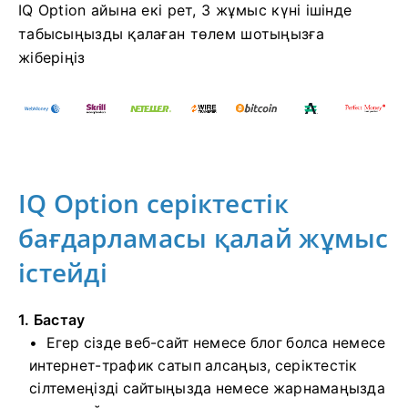
IQ Option айына екі рет, 3 жұмыс күні ішінде
табысыңызды қалаған төлем шотыңызға
жіберіңіз
IQ Option серіктестік
бағдарламасы қалай жұмыс
істейді
1. Бастау
Егер сізде веб-сайт немесе блог болса немесе
интернет-трафик сатып алсаңыз, серіктестік
сілтемеңізді сайтыңызда немесе жарнамаңызда