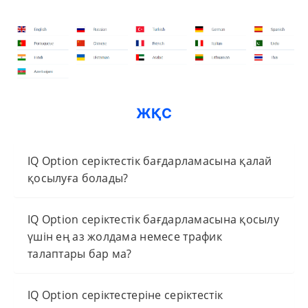
ЖҚС
IQ Option серіктестік бағдарламасына қалай
қосылуға болады?
IQ Option серіктестік бағдарламасына қосылу
үшін ең аз жолдама немесе трафик
талаптары бар ма?
IQ Option серіктестеріне серіктестік