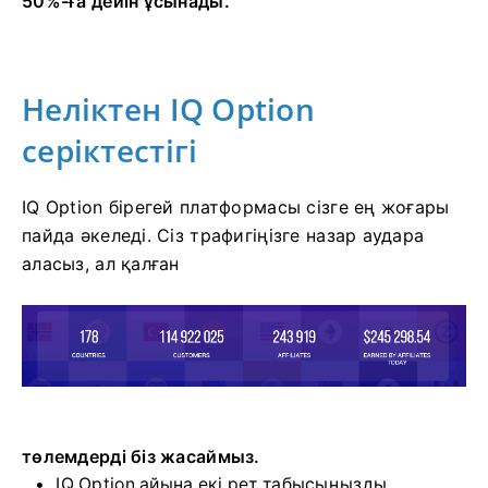
50%-ға дейін ұсынады.
Неліктен IQ Option
серіктестігі
IQ Option бірегей платформасы сізге ең жоғары
пайда әкеледі. Сіз трафигіңізге назар аудара
аласыз, ал қалған
төлемдерді біз жасаймыз.
IQ Option айына екі рет табысыңызды