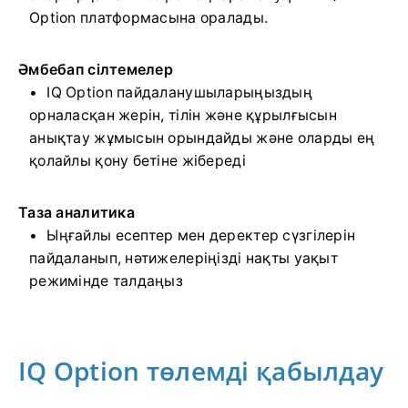
Option платформасына оралады.
Әмбебап сілтемелер
IQ Option пайдаланушыларыңыздың
орналасқан жерін, тілін және құрылғысын
анықтау жұмысын орындайды және оларды ең
қолайлы қону бетіне жібереді
Таза аналитика
Ыңғайлы есептер мен деректер сүзгілерін
пайдаланып, нәтижелеріңізді нақты уақыт
режимінде талдаңыз
IQ Option төлемді қабылдау