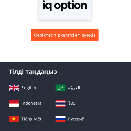
Серіктес тіркелгісін тіркеңіз
Тілді таңдаңыз
English
العربيّة
Indonesia
ไทย
Tiếng Việt
Русский