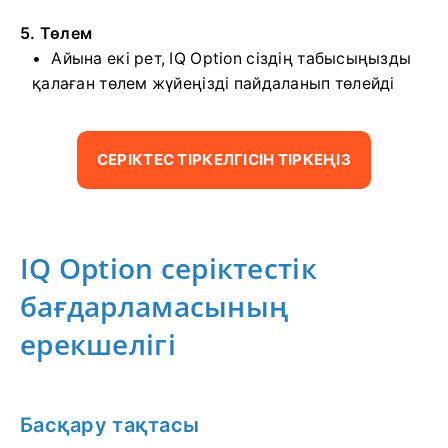
5. Төлем
Айына екі рет, IQ Option сіздің табысыңызды
қалаған төлем жүйеңізді пайдаланып төлейді
СЕРІКТЕС ТІРКЕЛГІСІН ТІРКЕҢІЗ
IQ Option серіктестік
бағдарламасының
ерекшелігі
Басқару тақтасы