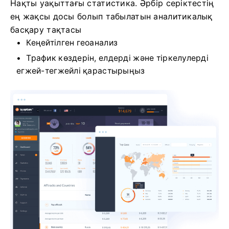
Нақты уақыттағы статистика. Әрбір серіктестің
ең жақсы досы болып табылатын аналитикалық
басқару тақтасы
Кеңейтілген геоанализ
Трафик көздерін, елдерді және тіркелулерді
егжей-тегжейлі қарастырыңыз