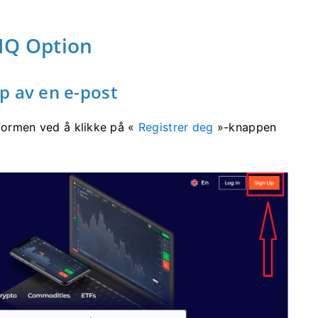
 IQ Option
lp av en e-post
formen ved å klikke på «
Registrer deg
»-knappen