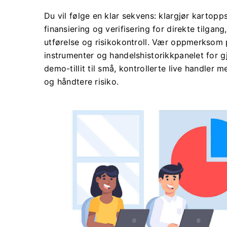
Du vil følge en klar sekvens: klargjør kartopp
finansiering og verifisering for direkte tilgang
utførelse og risikokontroll. Vær oppmerksom p
instrumenter og handelshistorikkpanelet for g
demo-tillit til små, kontrollerte live handler 
og håndtere risiko.