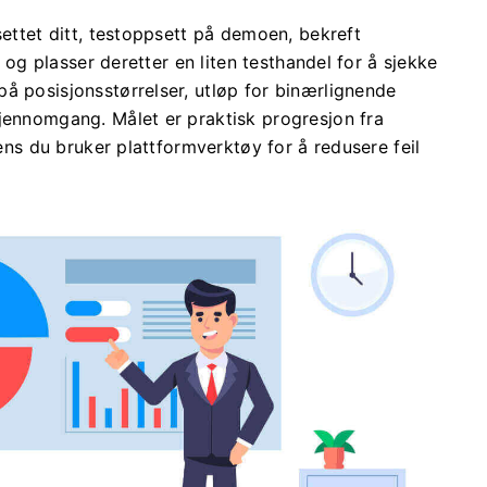
settet ditt, testoppsett på demoen, bekreft
, og plasser deretter en liten testhandel for å sjekke
å posisjonsstørrelser, utløp for binærlignende
jennomgang. Målet er praktisk progresjon fra
mens du bruker plattformverktøy for å redusere feil