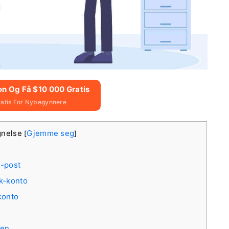
on Og Få $10 000 Gratis
atis For Nybegynnere
gnelse
Gjemme seg
[
]
e-post
k-konto
konto
pen