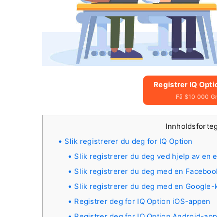
Registrer IQ Opti
Få $10 000 Gr
Innholdsforte
Slik registrerer du deg for IQ Option
Slik registrerer du deg ved hjelp av en 
Slik registrerer du deg med en Faceboo
Slik registrerer du deg med en Google-
Registrer deg for IQ Option iOS-appen
Registrer deg for IQ Option Android-ap