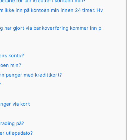
betalte for blir kreditert kontoen min?
om ikke inn på kontoen min innen 24 timer. Hv
jeg har gjort via bankoverføring kommer inn p
ens konto?
toen min?
inn penger med kredittkort?
?
nger via kort
trading på?
er utløpsdato?