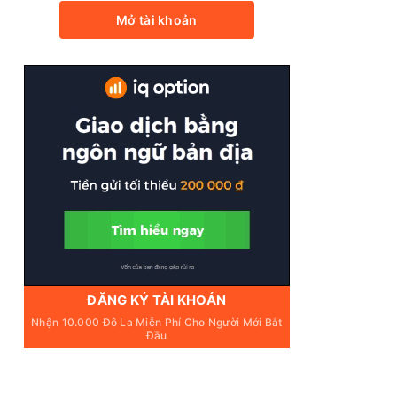
Mở tài khoản
ĐĂNG KÝ TÀI KHOẢN
Nhận 10.000 Đô La Miễn Phí Cho Người Mới Bắt
Đầu