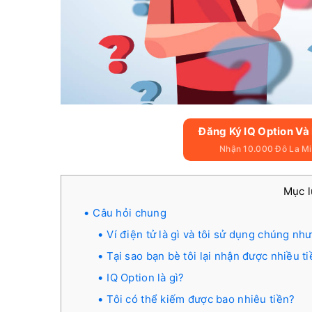
Đăng Ký IQ Option Và
Nhận 10.000 Đô La Mi
Mục 
Câu hỏi chung
Ví điện tử là gì và tôi sử dụng chúng nh
Tại sao bạn bè tôi lại nhận được nhiều ti
IQ Option là gì?
Tôi có thể kiếm được bao nhiêu tiền?