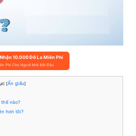
 Nhận 10.000 Đô La Miễn Phí
ễn Phí Cho Người Mới Bắt Đầu
lục
Ẩn giấu
[
]
ư thế nào?
ền hơn tôi?