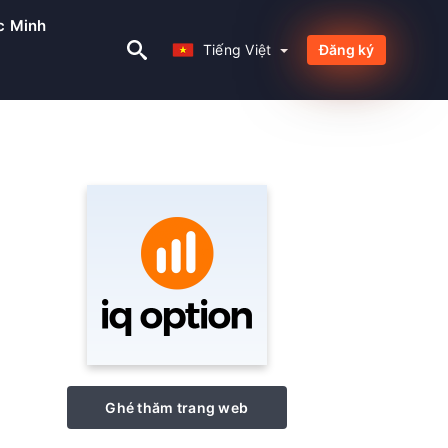
c Minh
Tiếng Việt
Tiếng Việt
Đăng ký
Ghé thăm trang web