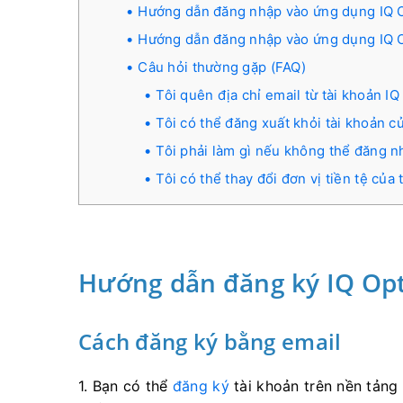
Hướng dẫn đăng nhập vào ứng dụng IQ O
Hướng dẫn đăng nhập vào ứng dụng IQ O
Câu hỏi thường gặp (FAQ)
Tôi quên địa chỉ email từ tài khoản IQ 
Tôi có thể đăng xuất khỏi tài khoản 
Tôi phải làm gì nếu không thể đăng n
Tôi có thể thay đổi đơn vị tiền tệ của
Hướng dẫn đăng ký IQ Op
Cách đăng ký bằng email
1. Bạn có thể
đăng ký
tài khoản trên nền tảng