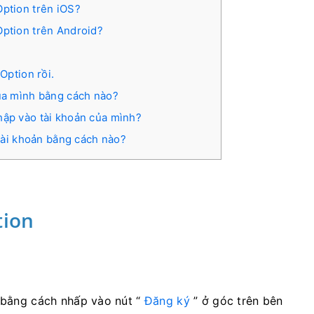
ption trên iOS?
ption trên Android?
Option rồi.
của mình bằng cách nào?
hập vào tài khoản của mình?
 tài khoản bằng cách nào?
tion
 bằng cách nhấp vào nút “
Đăng ký
” ở góc trên bên