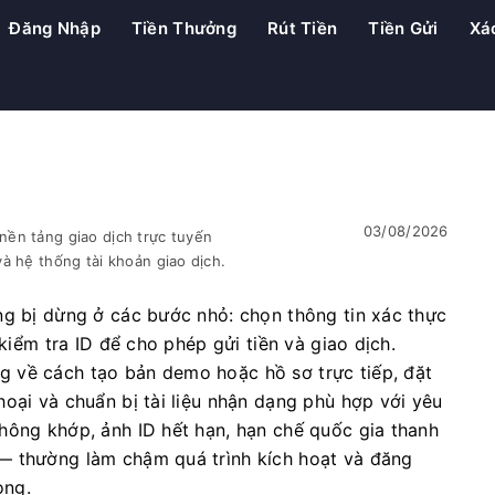
Đăng Nhập
Tiền Thưởng
Rút Tiền
Tiền Gửi
Xá
03/08/2026
ền tảng giao dịch trực tuyến
à hệ thống tài khoản giao dịch.
ng bị dừng ở các bước nhỏ: chọn thông tin xác thực
 kiểm tra ID để cho phép gửi tiền và giao dịch.
 về cách tạo bản demo hoặc hồ sơ trực tiếp, đặt
oại và chuẩn bị tài liệu nhận dạng phù hợp với yêu
hông khớp, ảnh ID hết hạn, hạn chế quốc gia thanh
— thường làm chậm quá trình kích hoạt và đăng
ọng.