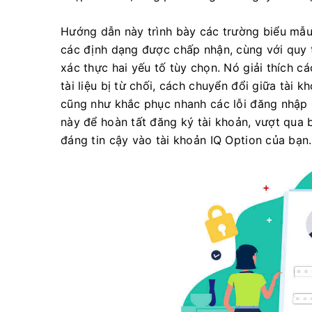
Hướng dẫn này trình bày các trường biểu mẫu 
các định dạng được chấp nhận, cùng với quy
xác thực hai yếu tố tùy chọn. Nó giải thích c
tài liệu bị từ chối, cách chuyển đổi giữa tài 
cũng như khắc phục nhanh các lỗi đăng nhập 
này để hoàn tất đăng ký tài khoản, vượt qua
đáng tin cậy vào tài khoản IQ Option của bạn.