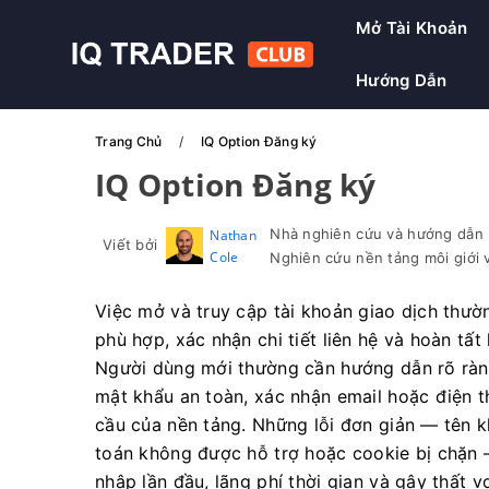
Mở Tài Khoản
Hướng Dẫn
Trang Chủ
IQ Option Đăng ký
IQ Option Đăng ký
Nhà nghiên cứu và hướng dẫn n
Nathan
Viết bởi
Cole
Nghiên cứu nền tảng môi giới v
Việc mở và truy cập tài khoản giao dịch thườ
phù hợp, xác nhận chi tiết liên hệ và hoàn tất
Người dùng mới thường cần hướng dẫn rõ ràng
mật khẩu an toàn, xác nhận email hoặc điện th
cầu của nền tảng. Những lỗi đơn giản — tên k
toán không được hỗ trợ hoặc cookie bị chặn 
nhập lần đầu, lãng phí thời gian và gây thất v