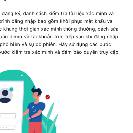
đăng ký, danh sách kiểm tra tài liệu xác minh và
 trình đăng nhập bao gồm khôi phục mật khẩu và
ác khung thời gian xác minh thông thường, cách sửa
khoản demo và tài khoản trực tiếp sau khi đăng nhập
phổ biến và sự cố phiên. Hãy sử dụng các bước
 bước kiểm tra xác minh và đảm bảo quyền truy cập