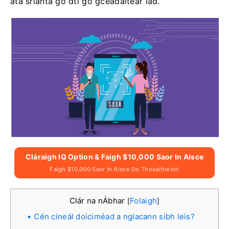
atá srianta go dtí go gceadaítear iad.
Cláraigh IQ Option & Faigh $10,000 Saor In Aisce
Faigh $10,000 Saor In Aisce Do Thosaitheoirí
Clár na nÁbhar
Folaigh
[
]
Cén cineál doiciméad a nglacann sibh leis?