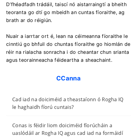
D’fhéadfadh trádáil, taiscí nó aistarraingtí a bheith
teoranta go dtí go mbeidh an cuntas fíoraithe, ag
brath ar do réigiún.
Nuair a iarrtar ort é, lean na céimeanna fíoraithe le
cinntiú go bhfuil do chuntas fíoraithe go hiomlán de
réir na rialacha sonracha i do cheantar chun srianta
agus teorainneacha féideartha a sheachaint.
CCanna
Cad iad na doiciméid a theastaíonn ó Rogha IQ
le haghaidh fíorú cuntais?
Conas is féidir liom doiciméid fíorúcháin a
uaslódáil ar Rogha IQ agus cad iad na formáidí