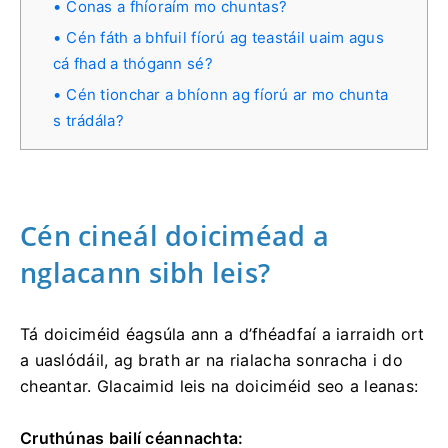
Conas a fhíoraím mo chuntas?
Cén fáth a bhfuil fíorú ag teastáil uaim agus
cá fhad a thógann sé?
Cén tionchar a bhíonn ag fíorú ar mo chunta
s trádála?
Cén cineál doiciméad a
nglacann sibh leis?
Tá doiciméid éagsúla ann a d’fhéadfaí a iarraidh ort
a uaslódáil, ag brath ar na rialacha sonracha i do
cheantar. Glacaimid leis na doiciméid seo a leanas:
Cruthúnas bailí céannachta: