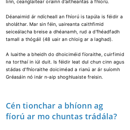
linn, ceanglaítear orainn d’aitheantas a fhíorú.
Déanaimid ár ndícheall an fhíorú is tapúla is féidir a
sholáthar. Mar sin féin, uaireanta caithfimid
seiceálacha breise a dhéanamh, rud a d’fhéadfadh
tamall a thógáil (48 uair an chloig ar a laghad).
A luaithe a bheidh do dhoiciméid fíoraithe, cuirfimid
na torthaí in iúl duit. Is féidir leat dul chun cinn agus
stádas d’fhíoraithe doiciméad a rianú ar ár suíomh
Gréasáin nó inár n-aip shoghluaiste freisin.
Cén tionchar a bhíonn ag
fíorú ar mo chuntas trádála?