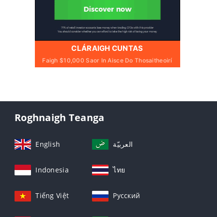
CLÁRAIGH CUNTAS
Faigh $10,000 Saor In Aisce Do Thosaitheoirí
Roghnaigh Teanga
English
العربيّة
Indonesia
ไทย
Tiếng Việt
Русский