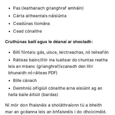
Pas (leathanach grianghraf amháin)
Cárta aitheantais náisiúnta
Ceadúnas tiomána
Cead cónaithe
Cruthúnas bailí agus le déanaí ar sheoladh:
Billí fóntais: gás, uisce, leictreachas, nó teileafón
Ráiteas bainc/litir ina luaitear do chuntas reatha
leis an mbanc (grianghraf/scanadh den litir
bhunaidh nó ráiteas PDF)
Bille cánach
Deimhniú oifigiúil cónaithe arna eisiúint ag an
halla baile áitiúil (bardas)
Ní mór don fhaisnéis a sholáthraíonn tú a bheith
mar an gcéanna leis an bhfaisnéis i do dhoiciméid.