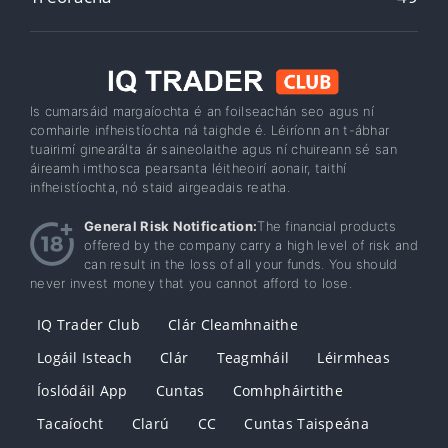
Is cumarsáid margaíochta é an foilseachán seo agus ní
comhairle infheistíochta ná taighde é. Léiríonn an t-ábhar
tuairimí ginearálta ár saineolaithe agus ní chuireann sé san
áireamh imthosca pearsanta léitheoirí aonair, taithí
infheistíochta, nó staid airgeadais reatha.
General Risk Notification:
The financial products
offered by the company carry a high level of risk and
can result in the loss of all your funds. You should
never invest money that you cannot afford to lose.
IQ Trader Club
Clár Cleamhnaithe
Logáil Isteach
Clár
Teagmháil
Léirmheas
Íoslódáil App
Cuntas
Comhpháirtithe
Tacaíocht
Clarú
CC
Cuntas Taispeána