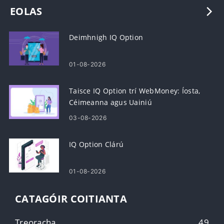
EOLAS
Deimhnigh IQ Option
01-08-2026
Taisce IQ Option trí WebMoney: Íosta,
Céimeanna agus Uainiú
03-08-2026
IQ Option Clárú
01-08-2026
CATAGÓIR COITIANTA
Treoracha
49