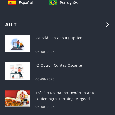
Español
Português
AILT
Íoslódáil an app IQ Option
06-08-2026
IQ Option Cuntas Oscailte
06-08-2026
Trádála Roghanna Dénártha ar IQ
Option agus Tarraingt Airgead
06-08-2026