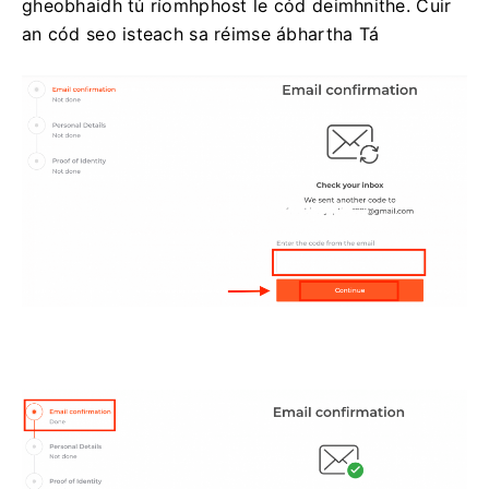
gheobhaidh tú ríomhphost le cód deimhnithe. Cuir
an cód seo isteach sa réimse ábhartha Tá