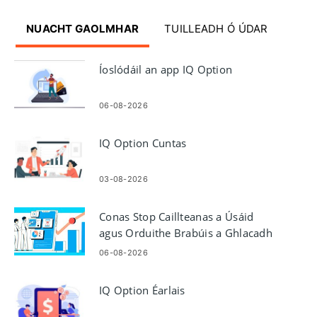
NUACHT GAOLMHAR
TUILLEADH Ó ÚDAR
Íoslódáil an app IQ Option
06-08-2026
IQ Option Cuntas
03-08-2026
Conas Stop Caillteanas a Úsáid
agus Orduithe Brabúis a Ghlacadh
i IQ Option
06-08-2026
IQ Option Éarlais