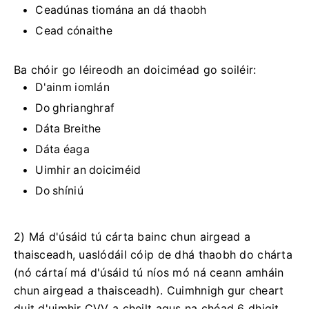
Ceadúnas tiomána an dá thaobh
Cead cónaithe
Ba chóir go léireodh an doiciméad go soiléir:
D'ainm iomlán
Do ghrianghraf
Dáta Breithe
Dáta éaga
Uimhir an doiciméid
Do shíniú
2) Má d'úsáid tú cárta bainc chun airgead a
thaisceadh, uaslódáil cóip de dhá thaobh do chárta
(nó cártaí má d'úsáid tú níos mó ná ceann amháin
chun airgead a thaisceadh). Cuimhnigh gur cheart
duit d'uimhir CVV a cheilt agus na chéad 6 dhigit