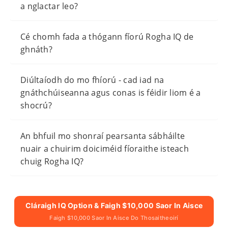
a nglactar leo?
Cé chomh fada a thógann fíorú Rogha IQ de
ghnáth?
Diúltaíodh do mo fhíorú - cad iad na
gnáthchúiseanna agus conas is féidir liom é a
shocrú?
An bhfuil mo shonraí pearsanta sábháilte
nuair a chuirim doiciméid fíoraithe isteach
chuig Rogha IQ?
Cláraigh IQ Option & Faigh $10,000 Saor In Aisce
Faigh $10,000 Saor In Aisce Do Thosaitheoirí