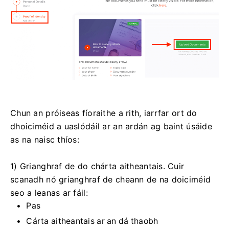
Chun an próiseas fíoraithe a rith, iarrfar ort do
dhoiciméid a uaslódáil ar an ardán ag baint úsáide
as na naisc thíos:
1) Grianghraf de do chárta aitheantais. Cuir
scanadh nó grianghraf de cheann de na doiciméid
seo a leanas ar fáil:
Pas
Cárta aitheantais ar an dá thaobh