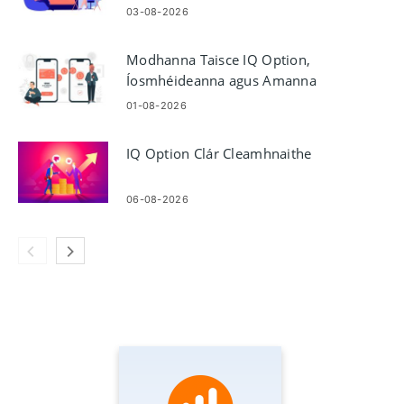
03-08-2026
Modhanna Taisce IQ Option,
Íosmhéideanna agus Amanna
Próiseála
01-08-2026
IQ Option Clár Cleamhnaithe
06-08-2026