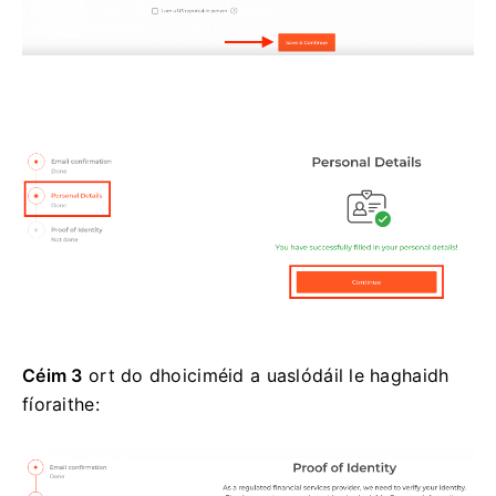
Céim 3
ort do dhoiciméid a uaslódáil le haghaidh
fíoraithe: