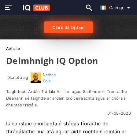
Gaeilge
Clárú IQ Option
Abhaile
Deimhnigh IQ Option
Nathan
Scríofa ag
Cole
Taighdeoir Ardán Trádála Ar Líne agus Scríbhneoir Treoraithe
Déanann sé taighde ar ardáin bróicéireachta agus ar chórais
chuntas trádála.
01-08-2026
Is constaic choitianta é stádas fíoraithe do
thrádálaithe nua atá ag iarraidh rochtain iomlán ar