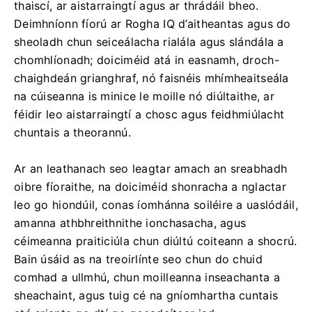
thaiscí, ar aistarraingtí agus ar thrádáil bheo.
Deimhníonn fíorú ar Rogha IQ d’aitheantas agus do
sheoladh chun seiceálacha rialála agus slándála a
chomhlíonadh; doiciméid atá in easnamh, droch-
chaighdeán grianghraf, nó faisnéis mhímheaitseála
na cúiseanna is minice le moille nó diúltaithe, ar
féidir leo aistarraingtí a chosc agus feidhmiúlacht
chuntais a theorannú.
Ar an leathanach seo leagtar amach an sreabhadh
oibre fíoraithe, na doiciméid shonracha a nglactar
leo go hiondúil, conas íomhánna soiléire a uaslódáil,
amanna athbhreithnithe ionchasacha, agus
céimeanna praiticiúla chun diúltú coiteann a shocrú.
Bain úsáid as na treoirlínte seo chun do chuid
comhad a ullmhú, chun moilleanna inseachanta a
sheachaint, agus tuig cé na gníomhartha cuntais