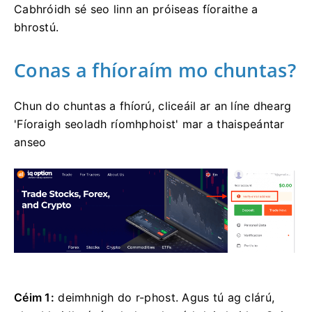
Cabhróidh sé seo linn an próiseas fíoraithe a
bhrostú.
Conas a fhíoraím mo chuntas?
Chun do chuntas a fhíorú, cliceáil ar an líne dhearg
'Fíoraigh seoladh ríomhphoist' mar a thaispeántar
anseo
Céim 1:
deimhnigh do r-phost. Agus tú ag clárú,