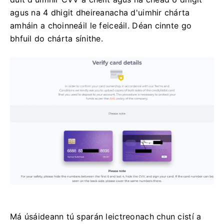
agus na 4 dhigit dheireanacha d'uimhir chárta
amháin a choinneáil le feiceáil. Déan cinnte go
bhfuil do chárta sínithe.
Má úsáideann tú sparán leictreonach chun cistí a