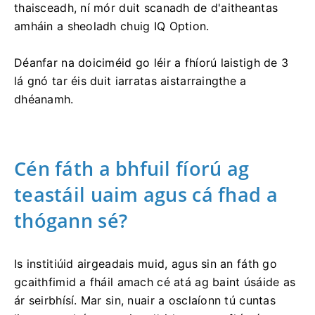
thaisceadh, ní mór duit scanadh de d'aitheantas
amháin a sheoladh chuig IQ Option.
Déanfar na doiciméid go léir a fhíorú laistigh de 3
lá gnó tar éis duit iarratas aistarraingthe a
dhéanamh.
Cén fáth a bhfuil fíorú ag
teastáil uaim agus cá fhad a
thógann sé?
Is institiúid airgeadais muid, agus sin an fáth go
gcaithfimid a fháil amach cé atá ag baint úsáide as
ár seirbhísí. Mar sin, nuair a osclaíonn tú cuntas