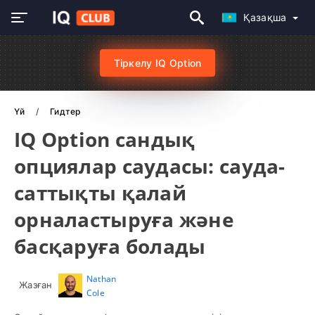
Қазақша
Тіркелу IQ Option
Үй
Гидтер
IQ Option сандық
опциялар саудасы: сауда-
саттықты қалай
орналастыруға және
басқаруға болады
Nathan
Жазған
Cole