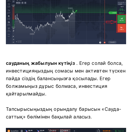
сауданың жабылуын күтіңіз
. Егер солай болса,
инвестицияңыздың сомасы мен активтен түскен
пайда сіздің балансыңызға қосылады. Егер
болжамыңыз дұрыс болмаса, инвестиция
қайтарылмайды.
Тапсырысыңыздың орындалу барысын «Сауда-
саттық» бөлімінен бақылай аласыз.