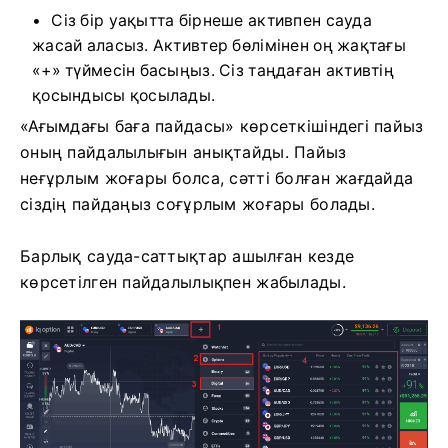
Сіз бір уақытта бірнеше активпен сауда
жасай аласыз. Активтер бөлімінен оң жақтағы
«+» түймесін басыңыз. Сіз таңдаған активтің
қосындысы қосылады.
«Ағымдағы баға пайдасы» көрсеткішіндегі пайыз
оның пайдалылығын анықтайды. Пайыз
неғұрлым жоғары болса, сәтті болған жағдайда
сіздің пайдаңыз соғұрлым жоғары болады.
Барлық сауда-саттықтар ашылған кезде
көрсетілген пайдалылықпен жабылады.