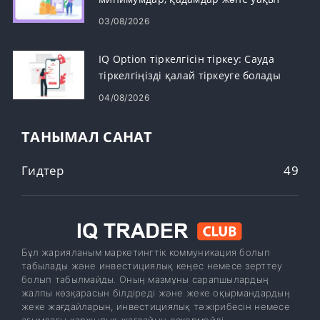
03/08/2026
IQ Option тіркелгісін тіркеу: Сауда
тіркелгіңізді қалай тіркеуге болады
04/08/2026
ТАНЫМАЛ САНАТ
Гидтер
49
Бұл жарияланым маркетингтік коммуникация болып
табылады және инвестициялық кеңес немесе зерттеу
болып табылмайды. Оның мазмұны сарапшылардың
жалпы көзқарасын білдіреді және жеке оқырмандардың
жеке жағдайларын, инвестициялық тәжірибесін немесе