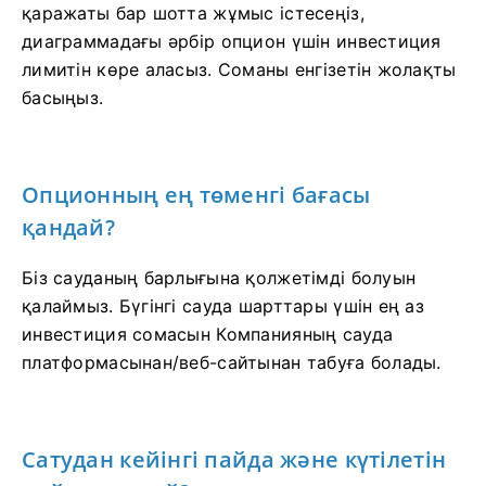
қаражаты бар шотта жұмыс істесеңіз,
диаграммадағы әрбір опцион үшін инвестиция
лимитін көре аласыз. Соманы енгізетін жолақты
басыңыз.
Опционның ең төменгі бағасы
қандай?
Біз сауданың барлығына қолжетімді болуын
қалаймыз. Бүгінгі сауда шарттары үшін ең аз
инвестиция сомасын Компанияның сауда
платформасынан/веб-сайтынан табуға болады.
Сатудан кейінгі пайда және күтілетін