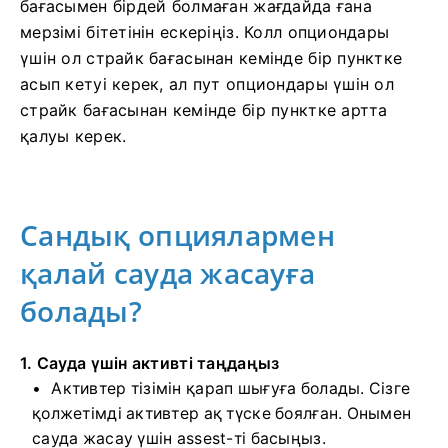
бағасымен бірдей болмаған жағдайда ғана
мерзімі бітетінін ескеріңіз. Колл опциондары
үшін ол страйк бағасынан кемінде бір пунктке
асып кетуі керек, ал пут опциондары үшін ол
страйк бағасынан кемінде бір пунктке артта
қалуы керек.
Сандық опциялармен
қалай сауда жасауға
болады?
1. Сауда үшін активті таңдаңыз
Активтер тізімін қарап шығуға болады. Сізге
қолжетімді активтер ақ түске боялған. Онымен
сауда жасау үшін assest-ті басыңыз.