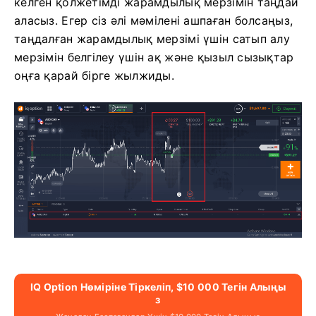
келген қолжетімді жарамдылық мерзімін таңдай
аласыз. Егер сіз әлі мәмілені ашпаған болсаңыз,
таңдалған жарамдылық мерзімі үшін сатып алу
мерзімін белгілеу үшін ақ және қызыл сызықтар
оңға қарай бірге жылжиды.
IQ Option Нөміріне Тіркеліп, $10 000 Тегін Алыңы
З