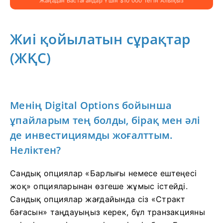
Жаңадан Бастағандар Үшін $10 000 Тегін Алыңыз
Жиі қойылатын сұрақтар
(ЖҚС)
Менің Digital Options бойынша
ұпайларым тең болды, бірақ мен әлі
де инвестициямды жоғалттым.
Неліктен?
Сандық опциялар «Барлығы немесе ештеңесі
жоқ» опцияларынан өзгеше жұмыс істейді.
Сандық опциялар жағдайында сіз «Стракт
бағасын» таңдауыңыз керек, бұл транзакцияны