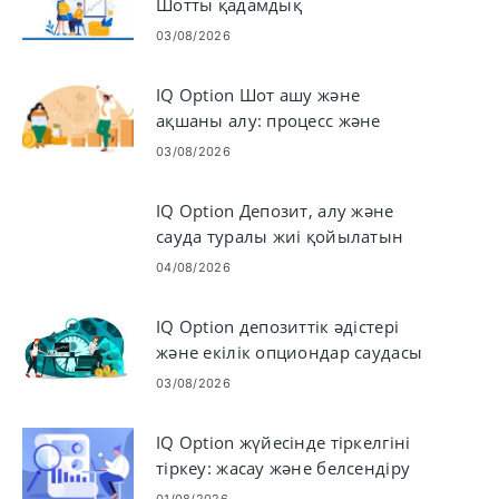
Шотты қадамдық
қаржыландыру
03/08/2026
IQ Option Шот ашу және
ақшаны алу: процесс және
талаптар
03/08/2026
IQ Option Депозит, алу және
сауда туралы жиі қойылатын
сұрақтар
04/08/2026
IQ Option депозиттік әдістері
және екілік опциондар саудасы
03/08/2026
IQ Option жүйесінде тіркелгіні
тіркеу: жасау және белсендіру
қадамдары