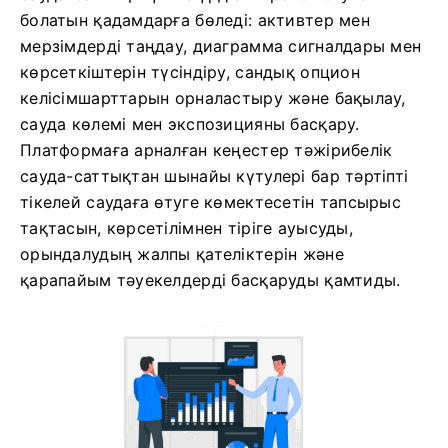
болатын қадамдарға бөледі: активтер мен
мерзімдерді таңдау, диаграмма сигналдары мен
көрсеткіштерін түсіндіру, сандық опцион
келісімшарттарын орналастыру және бақылау,
сауда көлемі мен экспозицияны басқару.
Платформаға арналған кеңестер тәжірибелік
сауда-саттықтан шынайы күтулері бар тәртіпті
тікелей саудаға өтуге көмектесетін тапсырыс
тақтасын, көрсетілімнен тіріге ауысуды,
орындалудың жалпы қателіктерін және
қарапайым тәуекелдерді басқаруды қамтиды.