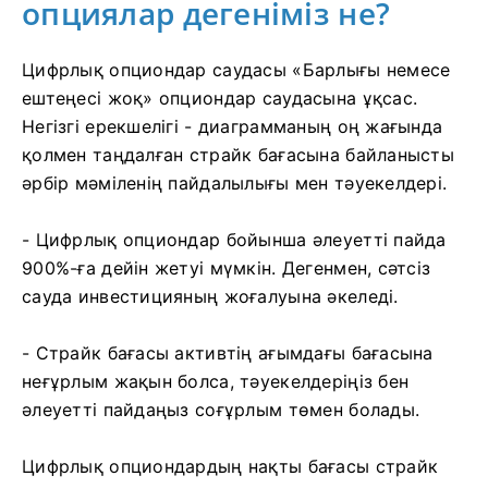
опциялар дегеніміз не?
Цифрлық опциондар саудасы «Барлығы немесе
ештеңесі жоқ» опциондар саудасына ұқсас.
Негізгі ерекшелігі - диаграмманың оң жағында
қолмен таңдалған страйк бағасына байланысты
әрбір мәміленің пайдалылығы мен тәуекелдері.
- Цифрлық опциондар бойынша әлеуетті пайда
900%-ға дейін жетуі мүмкін. Дегенмен, сәтсіз
сауда инвестицияның жоғалуына әкеледі.
- Страйк бағасы активтің ағымдағы бағасына
неғұрлым жақын болса, тәуекелдеріңіз бен
әлеуетті пайдаңыз соғұрлым төмен болады.
Цифрлық опциондардың нақты бағасы страйк