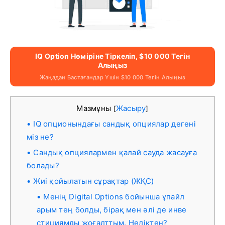
IQ Option Нөміріне Тіркеліп, $10 000 Тегін
Алыңыз
Жаңадан Бастағандар Үшін $10 000 Тегін Алыңыз
Мазмұны
Жасыру
[
]
IQ опционындағы сандық опциялар дегені
міз не?
Сандық опциялармен қалай сауда жасауға
болады?
Жиі қойылатын сұрақтар (ЖҚС)
Менің Digital Options бойынша ұпайл
арым тең болды, бірақ мен әлі де инве
стициямды жоғалттым. Неліктен?