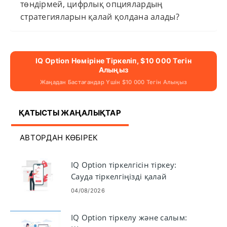
төндірмей, цифрлық опциялардың
стратегияларын қалай қолдана алады?
IQ Option Нөміріне Тіркеліп, $10 000 Тегін
Алыңыз
Жаңадан Бастағандар Үшін $10 000 Тегін Алыңыз
ҚАТЫСТЫ ЖАҢАЛЫҚТАР
АВТОРДАН КӨБІРЕК
IQ Option тіркелгісін тіркеу:
Сауда тіркелгіңізді қалай
тіркеуге болады
04/08/2026
IQ Option тіркелу және салым: