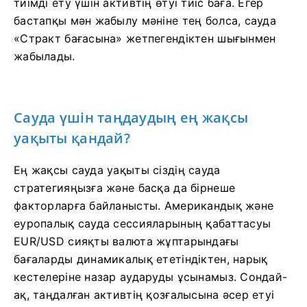
тиімді ету үшін активтің өтуі тиіс баға. Егер
бастапқы мән жабылу мәніне тең болса, сауда
«Стракт бағасына» жетпегендіктен шығынмен
жабылады.
Сауда үшін таңдаудың ең жақсы
уақыты қандай?
Ең жақсы сауда уақыты сіздің сауда
стратегияңызға және басқа да бірнеше
факторларға байланысты. Американдық және
еуропалық сауда сессияларының қабаттасуы
EUR/USD сияқты валюта жұптарындағы
бағаларды динамикалық ететіндіктен, нарық
кестелеріне назар аударуды ұсынамыз. Сондай-
ақ, таңдалған активтің қозғалысына әсер етуі