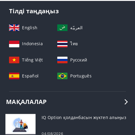
Тілді таңдаңыз
English
العربيّة
Indonesia
ไทย
Tiếng Việt
Русский
Español
Português
МАҚАЛАЛАР
IQ Option қолданбасын жүктеп алыңыз
04/08/2026