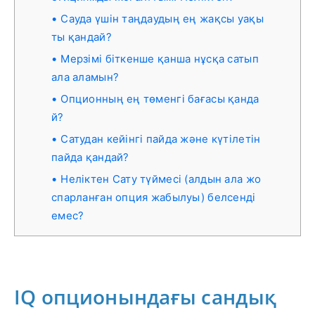
Сауда үшін таңдаудың ең жақсы уақы
ты қандай?
Мерзімі біткенше қанша нұсқа сатып
ала аламын?
Опционның ең төменгі бағасы қанда
й?
Сатудан кейінгі пайда және күтілетін
пайда қандай?
Неліктен Сату түймесі (алдын ала жо
спарланған опция жабылуы) белсенді
емес?
IQ опционындағы сандық