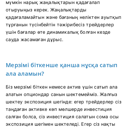
мүмкін нарық жаңалықтарын қадағалап
отыруыңыз керек. Жаңалықтарды
қадағаламайтын және бағаның неліктен ауытқып
тұрғанын түсінбейтін тәжірибесіз трейдерлер
үшін бағалар өте динамикалық болған кезде
сауда жасамаған дұрыс.
Мерзімі біткенше қанша нұсқа сатып
ала аламын?
Біз мерзімі біткен немесе актив үшін сатып ала
алатын опциондар санын шектемейміз. Жалғыз
шектеу экспозиция шегінде: егер трейдерлер сіз
таңдаған активке көп мөлшерде инвестиция
салған болса, сіз инвестиция салатын сома осы
экспозиция шегімен шектеледі. Егер сіз нақты