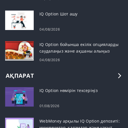
IQ Option Шот ашу
04/08/2026
IQ Option бойынша екілік опцияларды
саудалаңыз және ақшаны алыңыз
04/08/2026
АҚПАРАТ
IQ Option нөмірін тексеріңіз
01/08/2026
WebMoney арқылы IQ Option депозиті:
минимумдар, қадамдар және уақыт