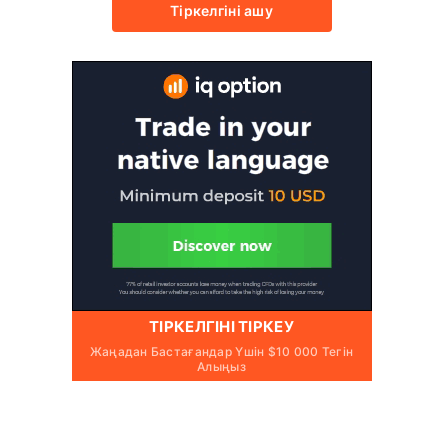
Тіркелгіні ашу
ТІРКЕЛГІНІ ТІРКЕУ
Жаңадан Бастағандар Үшін $10 000 Тегін
Алыңыз