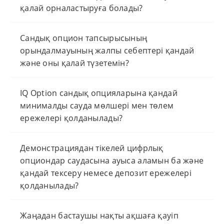
қалай орналастыруға болады?
Сандық опцион тапсырысының
орындалмауының жалпы себептері қандай
және оны қалай түзетемін?
IQ Option сандық опцияларына қандай
минималды сауда мөлшері мен төлем
ережелері қолданылады?
Демонстрациядан тікелей цифрлық
опциондар саудасына ауыса аламын ба және
қандай тексеру немесе депозит ережелері
қолданылады?
Жаңадан бастаушы нақты ақшаға қауіп