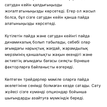
сатудан кейін қалдығыңызды
жоғалтатыныңызды көрсетеді. Егер ол жасыл
болса, бұл сізге сатудан кейін қанша пайда
алатыныңызды көрсетеді.
Күтілетін пайда және сатудан кейінгі пайда
динамикалық болып табылады, себебі олар
ағымдағы нарықтық жағдай, жарамдылық
мерзімінің қаншалықты жақын екендігі және
активтің ағымдағы бағасы сияқты бірнеше
факторларға байланысты өзгереді.
Көптеген трейдерлер мәміле оларға пайда
әкелетініне сенімді болмаған кезде сатады. Сату
жүйесі сізге күмәнді опциондар бойынша
шығындарды азайтуға мүмкіндік береді.