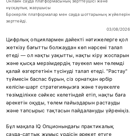
Онлайн сауда платформасының зерттеушісі және
нұсқаулық жазушысы
Брокерлік платформалар мен сауда шоттарының жүйелерін
зерттейді.
03/08/2026
Цифрлық опциялармен дәйекті нәтижелерге қол
жеткізу бағытты болжаудан көп нәрсені талап
етеді — ол нақты уақытты, нақты кіру жоспарын
және қысқа мерзімдердің тәуекел мен төлемді
қалай өзгертетінін түсінуді талап етеді. "Растау"
түймесін баспас бұрын, сіз орнатқан әрбір
келісім-шарт стратегияңызға және тәуекелге
төзімділікке сәйкес келетіндей етіп, нақты баға
әрекетін оқуды, төлем пайыздарын растауды
және тапсырыс тақтасын пайдалануды үйреніңіз.
Бұл мақала IQ Опционындағы практикалық
сауда-саттық жұмыс үрдісін әрекет етуге