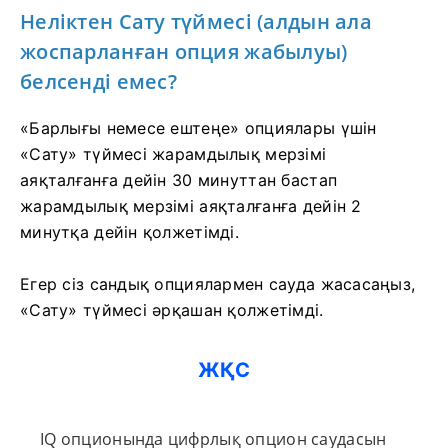
Неліктен Сату түймесі (алдын ала
жоспарланған опция жабылуы)
белсенді емес?
«Барлығы немесе ештеңе» опциялары үшін
«Сату» түймесі жарамдылық мерзімі
аяқталғанға дейін 30 минуттан бастап
жарамдылық мерзімі аяқталғанға дейін 2
минутқа дейін қолжетімді.
Егер сіз сандық опциялармен сауда жасасаңыз,
«Сату» түймесі әрқашан қолжетімді.
ЖҚС
IQ опционында цифрлық опцион саудасын