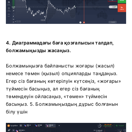
4. Диаграммадағы баға қозғалысын талдап,
болжамыңызды жасаңыз.
Болжамыңызға байланысты жоғары (жасыл)
немесе төмен (қызыл) опцияларды таңдаңыз.
Егер сіз бағаның көтерілуін күтсеңіз, «жоғары»
түймесін басыңыз, ал егер сіз бағаның
төмендеуін ойласаңыз, «төмен» түймесін
басыңыз. 5.
Болжамыңыздың дұрыс болғанын
білу үшін