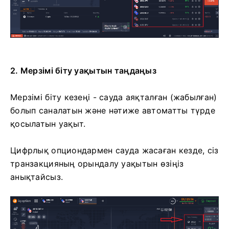
2. Мерзімі біту уақытын таңдаңыз
Мерзімі біту кезеңі - сауда аяқталған (жабылған)
болып саналатын және нәтиже автоматты түрде
қосылатын уақыт.
Цифрлық опциондармен сауда жасаған кезде, сіз
транзакцияның орындалу уақытын өзіңіз
анықтайсыз.