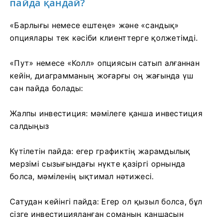
пайда қандай?
«Барлығы немесе ештеңе» және «сандық»
опциялары тек кәсіби клиенттерге қолжетімді.
«Пут» немесе «Колл» опциясын сатып алғаннан
кейін, диаграмманың жоғарғы оң жағында үш
сан пайда болады:
Жалпы инвестиция: мәмілеге қанша инвестиция
салдыңыз
Күтілетін пайда: егер графиктің жарамдылық
мерзімі сызығындағы нүкте қазіргі орнында
болса, мәміленің ықтимал нәтижесі.
Сатудан кейінгі пайда: Егер ол қызыл болса, бұл
сізге инвестицияланған соманың қаншасын