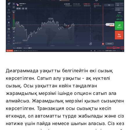
Диаграммада уақытты белгілейтін екі сызық
көрсетілген. Сатып алу уақыты - ақ нүктелі
сызық. Осы уақыттан кейін таңдалған
жарамдылық мерзімі ішінде опцион сатып ала
алмайсыз. Жарамдылық мерзімі қызыл сызықпен
көрсетілген. Транзакция осы сызықты кесіп
өткенде, ол автоматты түрде жабылады және сіз
нәтиже үшін пайда немесе шығын аласыз. Сіз кез