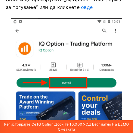
за тргување“ или да кликнете
овде
.
Регистрирајте Се IQ Option Добијте 10.000 УСД Бесплатно На ДЕМО
Сметката