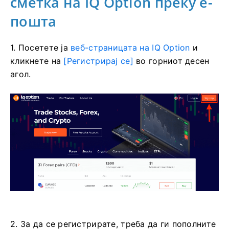
сметка на IQ Option преку е-
пошта
1. Посетете ја
веб-страницата на IQ Option
и
кликнете на
[Регистрирај се]
во горниот десен
агол.
2. За да се регистрирате, треба да ги пополните