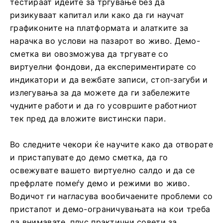
тестираат идеите за тргување без да
ризикуваат капитал или како да ги научат
графиконите на платформата и алатките за
нарачка во услови на пазарот во живо. Демо-
сметка ви овозможува да тргувате со
виртуелни фондови, да експериментирате со
индикатори и да вежбате записи, стоп-загуби и
излегувања за да можете да ги забележите
чудните работи и да го усовршите работниот
тек пред да вложите вистински пари.
Во следните чекори ќе научите како да отворате
и пристапувате до демо сметка, да го
освежувате вашето виртуелно салдо и да се
префрлате помеѓу демо и режими во живо.
Водичот ги нагласува вообичаените проблеми со
пристапот и демо-ограничувањата на кои треба
да внимавате, плус практични совети за