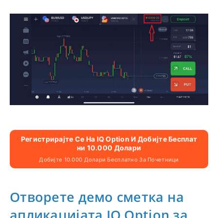
Регистрирајте Се На IQ Option И Добијте Бесплат
Ни 10.000 Долари
Добијте 10.000 Долари Бесплатно За Почетници
Отворете демо сметка на
апликацијата IQ Option за