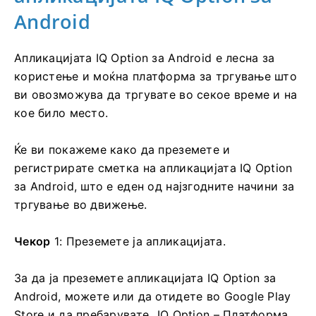
Android
Апликацијата IQ Option за Android е лесна за
користење и моќна платформа за тргување што
ви овозможува да тргувате во секое време и на
кое било место.
Ќе ви покажеме како да преземете и
регистрирате сметка на апликацијата IQ Option
за Android, што е еден од најзгодните начини за
тргување во движење.
Чекор
1: Преземете ја апликацијата.
За да ја преземете апликацијата IQ Option за
Android, можете или да отидете во Google Play
Store и да пребарувате „IQ Option – Платформа