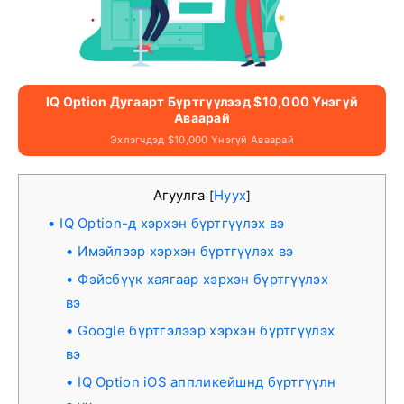
IQ Option Дугаарт Бүртгүүлээд $10,000 Үнэгүй
Аваарай
Эхлэгчдэд $10,000 Үнэгүй Аваарай
Агуулга
Нуух
[
]
IQ Option-д хэрхэн бүртгүүлэх вэ
Имэйлээр хэрхэн бүртгүүлэх вэ
Фэйсбүүк хаягаар хэрхэн бүртгүүлэх
вэ
Google бүртгэлээр хэрхэн бүртгүүлэх
вэ
IQ Option iOS аппликейшнд бүртгүүлн