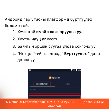
Андройд гар утасны платформд бүртгүүлэх
боломжтой.
Хүчинтэй
имэйл хаяг оруулна уу.
Хүчтэй
нууц үг
үүсгэ .
Байнгын оршин суугаа
улсаа
сонгоно уу
"Нөхцөл"-ийг шалгаад "
Бүртгүүлэх
" дээр
дарна уу
IQ Option-Д Бүртгүүлээрэй DEMO Данс Руу 10,000 Доллар Үнэгүй
Аваарай