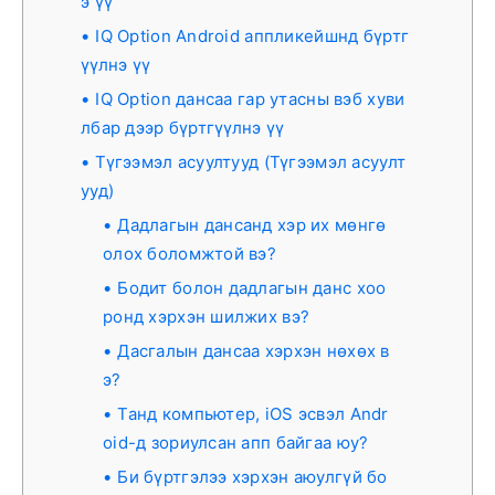
э үү
IQ Option Android аппликейшнд бүртг
үүлнэ үү
IQ Option дансаа гар утасны вэб хуви
лбар дээр бүртгүүлнэ үү
Түгээмэл асуултууд (Түгээмэл асуулт
ууд)
Дадлагын дансанд хэр их мөнгө
олох боломжтой вэ?
Бодит болон дадлагын данс хоо
ронд хэрхэн шилжих вэ?
Дасгалын дансаа хэрхэн нөхөх в
э?
Танд компьютер, iOS эсвэл Andr
oid-д зориулсан апп байгаа юу?
Би бүртгэлээ хэрхэн аюулгүй бо