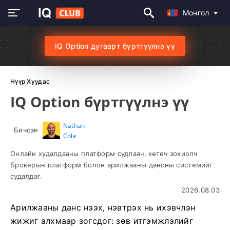
Монгол
IQ Option дугаарт бүртгүүлнэ үү
Нүүр Хуудас
IQ Option бүртгүүлнэ үү
Nathan
Бичсэн
Cole
Онлайн худалдааны платформ судлаач, хөтөч зохиолч
Брокерын платформ болон арилжааны дансны системийг
судалдаг.
2026.08.03
Арилжааны данс нээх, нэвтрэх нь ихэвчлэн
жижиг алхмаар зогсдог: зөв итгэмжлэлийг