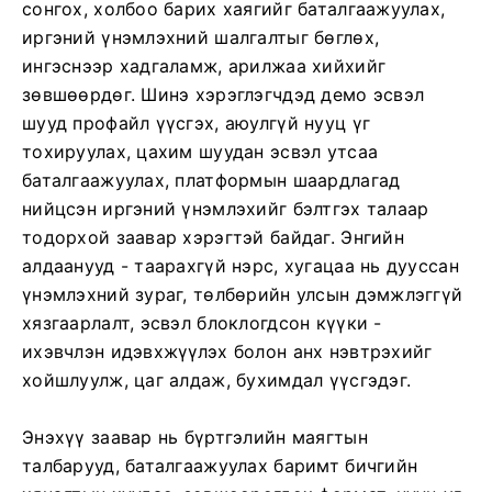
сонгох, холбоо барих хаягийг баталгаажуулах,
иргэний үнэмлэхний шалгалтыг бөглөх,
ингэснээр хадгаламж, арилжаа хийхийг
зөвшөөрдөг. Шинэ хэрэглэгчдэд демо эсвэл
шууд профайл үүсгэх, аюулгүй нууц үг
тохируулах, цахим шуудан эсвэл утсаа
баталгаажуулах, платформын шаардлагад
нийцсэн иргэний үнэмлэхийг бэлтгэх талаар
тодорхой заавар хэрэгтэй байдаг. Энгийн
алдаанууд - таарахгүй нэрс, хугацаа нь дууссан
үнэмлэхний зураг, төлбөрийн улсын дэмжлэггүй
хязгаарлалт, эсвэл блоклогдсон күүки -
ихэвчлэн идэвхжүүлэх болон анх нэвтрэхийг
хойшлуулж, цаг алдаж, бухимдал үүсгэдэг.
Энэхүү заавар нь бүртгэлийн маягтын
талбарууд, баталгаажуулах баримт бичгийн