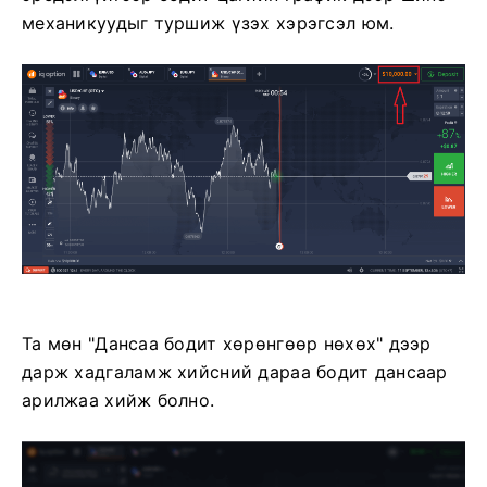
механикуудыг туршиж үзэх хэрэгсэл юм.
Та мөн "Дансаа бодит хөрөнгөөр ​​нөхөх" дээр
дарж хадгаламж хийсний дараа бодит дансаар
арилжаа хийж болно.