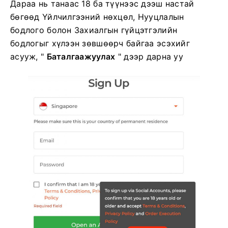
Дараа нь танаас 18 ба түүнээс дээш настай
бөгөөд Үйлчилгээний нөхцөл, Нууцлалын
бодлого болон Захиалгын гүйцэтгэлийн
бодлогыг хүлээн зөвшөөрч байгаа эсэхийг
асууж, "
Баталгаажуулах
" дээр дарна уу