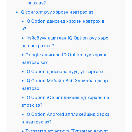
лгох вэ?
IQ сонголт руу хэрхэн нэвтрэх вэ
IQ Option дансанд хэрхэн нэвтрэх в
э?
Фэйсбүүк ашиглан IQ Option руу хэрх
эн нэвтрэх вэ?
Google ашиглан IQ Option руу хэрхэн
нэвтрэх вэ?
IQ Option данснаас нууц үг сэргээх
IQ Option Мобайл Вэб Хувилбар дээр
нэвтрэх
IQ Option iOS аппликейшнд хэрхэн нэ
втрэх вэ?
IQ Option Android аппликейшнд хэрхэ
н нэвтрэх вэ?
Түгээмэл асуултууд (Түгээмэл асуулт