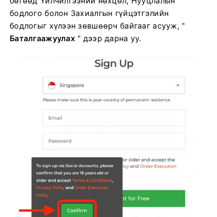
бөгөөд Үйлчилгээний нөхцөл, Нууцлалын
бодлого болон Захиалгын гүйцэтгэлийн
бодлогыг хүлээн зөвшөөрч байгааг асууж, "
Баталгаажуулах
" дээр дарна уу.