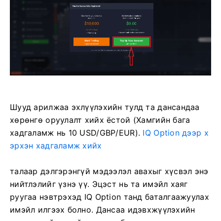
Шууд арилжаа эхлүүлэхийн тулд та дансандаа
хөрөнгө оруулалт хийх ёстой (Хамгийн бага
хадгаламж нь 10 USD/GBP/EUR).
IQ Option дээр х
эрхэн хадгаламж хийх
талаар дэлгэрэнгүй мэдээлэл авахыг хүсвэл энэ
нийтлэлийг үзнэ үү.
Эцэст нь та имэйл хаяг
руугаа нэвтрэхэд IQ Option танд баталгаажуулах
имэйл илгээх болно. Дансаа идэвхжүүлэхийн