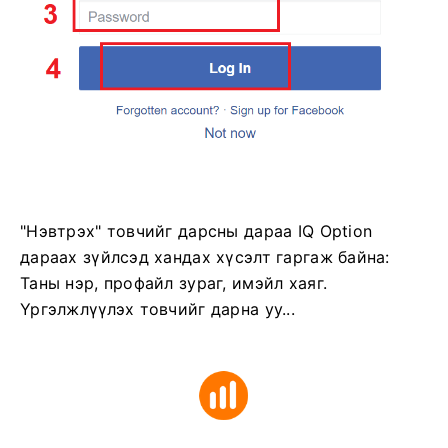
"Нэвтрэх" товчийг дарсны дараа IQ Option
дараах зүйлсэд хандах хүсэлт гаргаж байна:
Таны нэр, профайл зураг, имэйл хаяг.
Үргэлжлүүлэх товчийг дарна уу...