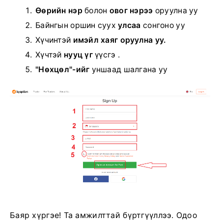
Өөрийн нэр
болон
овог нэрээ
оруулна уу
Байнгын оршин суух
улсаа
сонгоно уу
Хүчинтэй
имэйл хаяг оруулна уу.
Хүчтэй
нууц үг
үүсгэ .
"Нөхцөл"-ийг
уншаад
шалгана уу
Баяр хүргэе! Та амжилттай бүртгүүллээ. Одоо