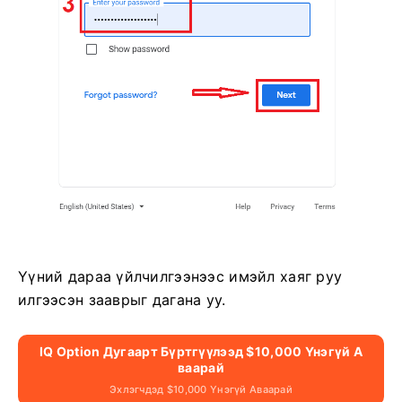
Үүний дараа үйлчилгээнээс имэйл хаяг руу
илгээсэн зааврыг дагана уу.
IQ Option Дугаарт Бүртгүүлээд $10,000 Үнэгүй А
Ваарай
Эхлэгчдэд $10,000 Үнэгүй Аваарай