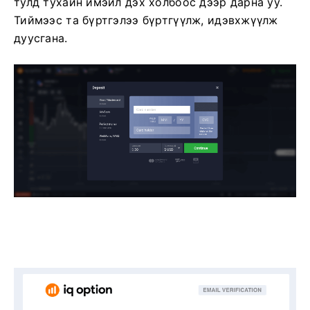
тулд тухайн имэйл дэх холбоос дээр дарна уу.
Тиймээс та бүртгэлээ бүртгүүлж, идэвхжүүлж
дуусгана.