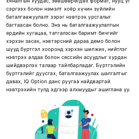
хяналтын хуудас, зөвшөөрөгдөх формат, нууц үг
сэргээх болон нэмэлт хоёр хүчин зүйлийн
баталгаажуулалт зэрэг нэвтрэх урсгалыг
багтаасан болно. Энэ нь баталгаажуулалтын
ердийн хугацаа, татгалзсан баримт бичгийг
хэрхэн засах, нэвтэрсний дараа демо болон
шууд бүртгэл хооронд хэрхэн шилжих, нийтлэг
нэвтрэх алдаа болон сессийн асуудлыг хурдан
шийдвэрлэх талаар тайлбарладаг. Бүртгэлийн
бүртгэлийг дуусгах, баталгаажуулах шалгалтыг
давах, IQ Option данс руугаа найдвартай
нэвтрэхийн тулд эдгээр алхмуудыг ашиглана уу.