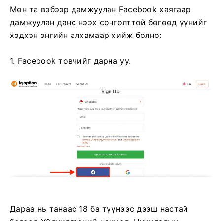
Мөн та вэбээр дамжуулан Facebook хаягаар
дамжуулан данс нээх сонголттой бөгөөд үүнийг
хэдхэн энгийн алхамаар хийж болно:
1. Facebook товчийг дарна уу.
Дараа нь танаас 18 ба түүнээс дээш настай