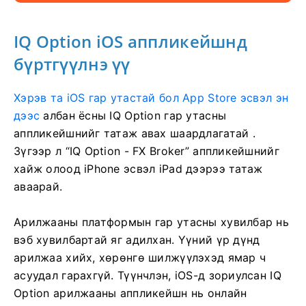
IQ Option iOS аппликейшнд
бүртгүүлнэ үү
Хэрэв та iOS гар утастай бол App Store эсвэл эн
дээс
албан ёсны IQ Option гар утасны
аппликейшнийг татаж авах шаардлагатай
.
Зүгээр л “IQ Option - FX Broker” аппликейшнийг
хайж олоод iPhone эсвэл iPad дээрээ татаж
аваарай.
Арилжааны платформын гар утасны хувилбар нь
вэб хувилбартай яг адилхан. Үүний үр дүнд
арилжаа хийх, хөрөнгө шилжүүлэхэд ямар ч
асуудал гарахгүй. Түүнчлэн, iOS-д зориулсан IQ
Option арилжааны аппликейшн нь онлайн