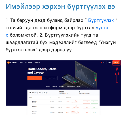
Имэйлээр хэрхэн бүртгүүлэх вэ
1. Та
баруун дээд буланд байрлах “
Бүртгүүлэх
”
товчийг дарж платформ дээр бүртгэл
үүсгэ
х
боломжтой. 2. Бүртгүүлэхийн тулд та
шаардлагатай бүх мэдээллийг бөглөөд "Үнэгүй
бүртгэл нээх" дээр дарна уу.