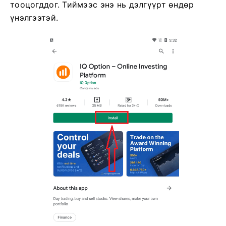
тооцогддог. Тиймээс энэ нь дэлгүүрт өндөр
үнэлгээтэй.