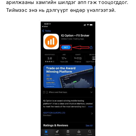
арилжааны хамгийн шилдэг апп гэж тооцогддог.
Тиймээс энэ нь дэлгүүрт өндөр үнэлгээтэй.