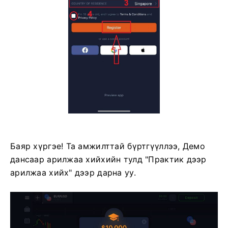
Баяр хүргэе! Та амжилттай бүртгүүллээ, Демо
дансаар арилжаа хийхийн тулд "Практик дээр
арилжаа хийх" дээр дарна уу.