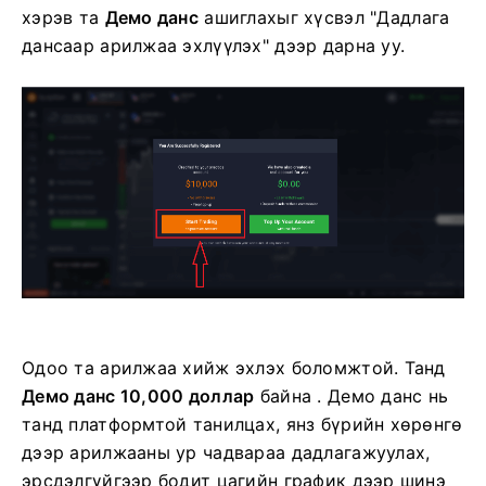
хэрэв та
Демо данс
ашиглахыг хүсвэл "Дадлага
дансаар арилжаа эхлүүлэх" дээр дарна уу.
Одоо та арилжаа хийж эхлэх боломжтой. Танд
Демо данс 10,000 доллар
байна . Демо данс нь
танд платформтой танилцах, янз бүрийн хөрөнгө
дээр арилжааны ур чадвараа дадлагажуулах,
эрсдэлгүйгээр бодит цагийн график дээр шинэ