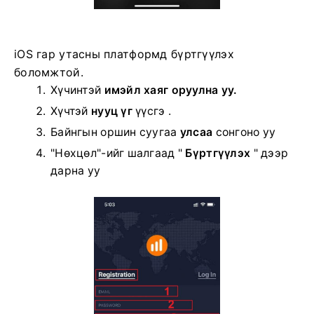
iOS гар утасны платформд бүртгүүлэх
боломжтой.
Хүчинтэй
имэйл хаяг оруулна уу.
Хүчтэй
нууц үг
үүсгэ .
Байнгын оршин суугаа
улсаа
сонгоно уу
"Нөхцөл"-ийг шалгаад "
Бүртгүүлэх
" дээр
дарна уу