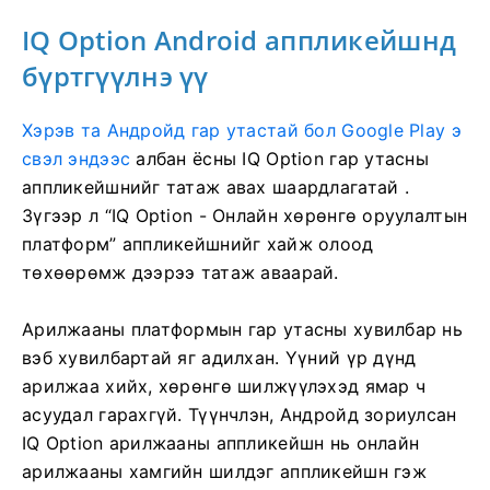
IQ Option Android аппликейшнд
бүртгүүлнэ үү
Хэрэв та Андройд гар утастай бол Google Play э
свэл эндээс
албан ёсны IQ Option гар утасны
аппликейшнийг татаж авах шаардлагатай
.
Зүгээр л “IQ Option - Онлайн хөрөнгө оруулалтын
платформ” аппликейшнийг хайж олоод
төхөөрөмж дээрээ татаж аваарай.
Арилжааны платформын гар утасны хувилбар нь
вэб хувилбартай яг адилхан. Үүний үр дүнд
арилжаа хийх, хөрөнгө шилжүүлэхэд ямар ч
асуудал гарахгүй. Түүнчлэн, Андройд зориулсан
IQ Option арилжааны аппликейшн нь онлайн
арилжааны хамгийн шилдэг аппликейшн гэж