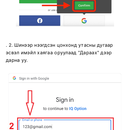
. 2. Шинээр нээгдсэн цонхонд утасны дугаар
эсвэл имэйл хаягаа оруулаад "Дараах" дээр
дарна уу.