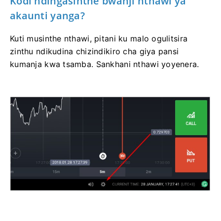
Kodi ndingasinthe bwanji nthawi ya
akaunti yanga?
Kuti musinthe nthawi, pitani ku malo ogulitsira
zinthu ndikudina chizindikiro cha giya pansi
kumanja kwa tsamba. Sankhani nthawi yoyenera.