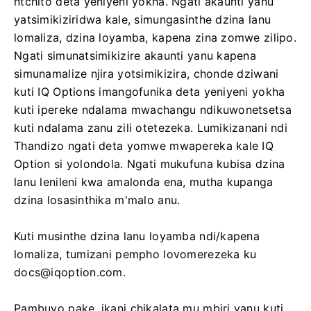
ntchito deta yeniyeni yokha. Ngati akaunti yanu
yatsimikiziridwa kale, simungasinthe dzina lanu
lomaliza, dzina loyamba, kapena zina zomwe zilipo.
Ngati simunatsimikizire akaunti yanu kapena
simunamalize njira yotsimikizira, chonde dziwani
kuti IQ Options imangofunika deta yeniyeni yokha
kuti ipereke ndalama mwachangu ndikuwonetsetsa
kuti ndalama zanu zili otetezeka. Lumikizanani ndi
Thandizo ngati deta yomwe mwapereka kale IQ
Option si yolondola. Ngati mukufuna kubisa dzina
lanu lenileni kwa amalonda ena, mutha kupanga
dzina losasinthika m'malo anu.
Kuti musinthe dzina lanu loyamba ndi/kapena
lomaliza, tumizani pempho lovomerezeka ku
docs@iqoption.com
.
Pambuyo pake, ikani chikalata mu mbiri yanu kuti