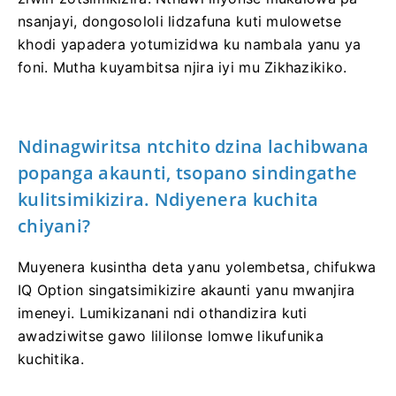
nsanjayi, dongosololi lidzafuna kuti mulowetse
khodi yapadera yotumizidwa ku nambala yanu ya
foni. Mutha kuyambitsa njira iyi mu Zikhazikiko.
Ndinagwiritsa ntchito dzina lachibwana
popanga akaunti, tsopano sindingathe
kulitsimikizira. Ndiyenera kuchita
chiyani?
Muyenera kusintha deta yanu yolembetsa, chifukwa
IQ Option singatsimikizire akaunti yanu mwanjira
imeneyi. Lumikizanani ndi othandizira kuti
awadziwitse gawo lililonse lomwe likufunika
kuchitika.