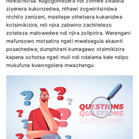
ndikuchotsa. Kugogomezera ndi zomwe zikalata
ziyenera kukonzedwa, nthawi zogwiritsiridwa
ntchito zenizeni, masitepe othetsera kukanidwa
kotsimikizira, ndi njira zabwino zachitetezo
zoteteza malowedwe ndi njira zolipirira. Werengani
mafunsowo motsatira ngati mwatsegula akaunti
posachedwa; dumphirani kumagawo otsimikizira
kapena ochotsa ngati muli ndi ndalama kale ndipo
mukufuna kuwongolera mwachangu.