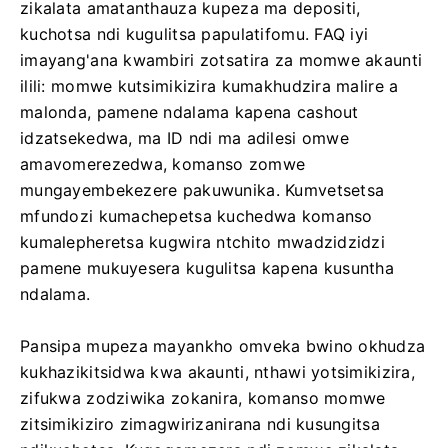
zikalata amatanthauza kupeza ma depositi,
kuchotsa ndi kugulitsa papulatifomu. FAQ iyi
imayang'ana kwambiri zotsatira za momwe akaunti
ilili: momwe kutsimikizira kumakhudzira malire a
malonda, pamene ndalama kapena cashout
idzatsekedwa, ma ID ndi ma adilesi omwe
amavomerezedwa, komanso zomwe
mungayembekezere pakuwunika. Kumvetsetsa
mfundozi kumachepetsa kuchedwa komanso
kumalepheretsa kugwira ntchito mwadzidzidzi
pamene mukuyesera kugulitsa kapena kusuntha
ndalama.
Pansipa mupeza mayankho omveka bwino okhudza
kukhazikitsidwa kwa akaunti, nthawi yotsimikizira,
zifukwa zodziwika zokanira, komanso momwe
zitsimikiziro zimagwirizanirana ndi kusungitsa