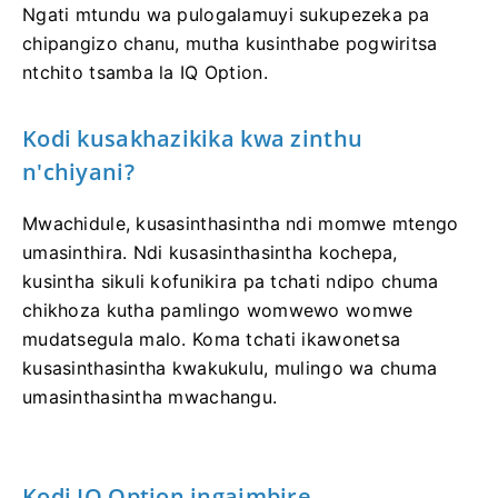
Ngati mtundu wa pulogalamuyi sukupezeka pa
chipangizo chanu, mutha kusinthabe pogwiritsa
ntchito tsamba la IQ Option.
Kodi kusakhazikika kwa zinthu
n'chiyani?
Mwachidule, kusasinthasintha ndi momwe mtengo
umasinthira. Ndi kusasinthasintha kochepa,
kusintha sikuli kofunikira pa tchati ndipo chuma
chikhoza kutha pamlingo womwewo womwe
mudatsegula malo. Koma tchati ikawonetsa
kusasinthasintha kwakukulu, mulingo wa chuma
umasinthasintha mwachangu.
Kodi IQ Option ingaimbire