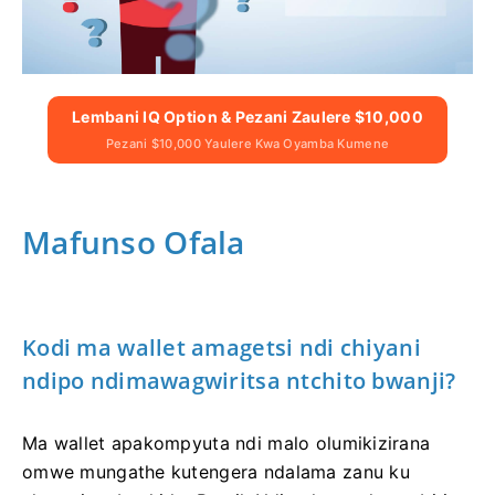
Lembani IQ Option & Pezani Zaulere $10,000
Pezani $10,000 Yaulere Kwa Oyamba Kumene
Mafunso Ofala
Kodi ma wallet amagetsi ndi chiyani
ndipo ndimawagwiritsa ntchito bwanji?
Ma wallet apakompyuta ndi malo olumikizirana
omwe mungathe kutengera ndalama zanu ku