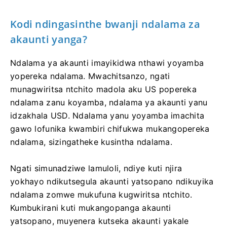
Kodi ndingasinthe bwanji ndalama za
akaunti yanga?
Ndalama ya akaunti imayikidwa nthawi yoyamba
yopereka ndalama. Mwachitsanzo, ngati
munagwiritsa ntchito madola aku US popereka
ndalama zanu koyamba, ndalama ya akaunti yanu
idzakhala USD. Ndalama yanu yoyamba imachita
gawo lofunika kwambiri chifukwa mukangopereka
ndalama, sizingatheke kusintha ndalama.
Ngati simunadziwe lamuloli, ndiye kuti njira
yokhayo ndikutsegula akaunti yatsopano ndikuyika
ndalama zomwe mukufuna kugwiritsa ntchito.
Kumbukirani kuti mukangopanga akaunti
yatsopano, muyenera kutseka akaunti yakale