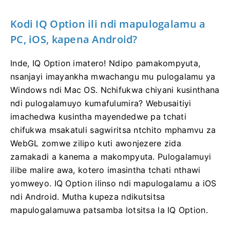
Kodi IQ Option ili ndi mapulogalamu a
PC, iOS, kapena Android?
Inde, IQ Option imatero! Ndipo pamakompyuta,
nsanjayi imayankha mwachangu mu pulogalamu ya
Windows ndi Mac OS. Nchifukwa chiyani kusinthana
ndi pulogalamuyo kumafulumira? Webusaitiyi
imachedwa kusintha mayendedwe pa tchati
chifukwa msakatuli sagwiritsa ntchito mphamvu za
WebGL zomwe zilipo kuti awonjezere zida
zamakadi a kanema a makompyuta. Pulogalamuyi
ilibe malire awa, kotero imasintha tchati nthawi
yomweyo. IQ Option ilinso ndi mapulogalamu a iOS
ndi Android. Mutha kupeza ndikutsitsa
mapulogalamuwa patsamba lotsitsa la IQ Option.