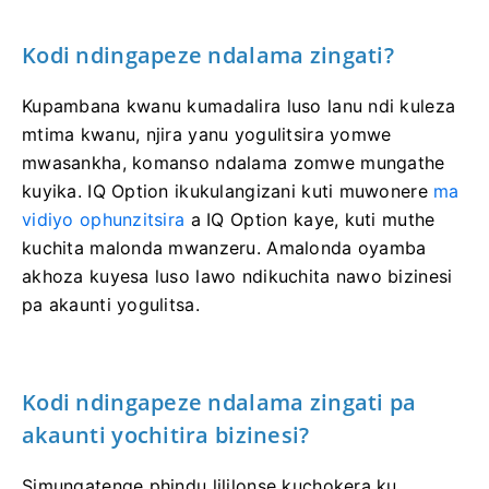
Kodi ndingapeze ndalama zingati?
Kupambana kwanu kumadalira luso lanu ndi kuleza
mtima kwanu, njira yanu yogulitsira yomwe
mwasankha, komanso ndalama zomwe mungathe
kuyika. IQ Option ikukulangizani kuti muwonere
ma
vidiyo ophunzitsira
a IQ Option kaye, kuti muthe
kuchita malonda mwanzeru. Amalonda oyamba
akhoza kuyesa luso lawo ndikuchita nawo bizinesi
pa akaunti yogulitsa.
Kodi ndingapeze ndalama zingati pa
akaunti yochitira bizinesi?
Simungatenge phindu lililonse kuchokera ku