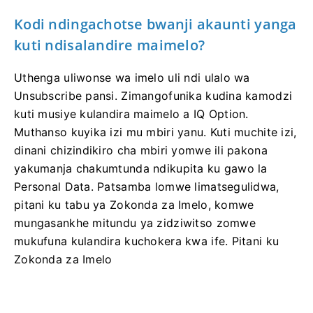
Kodi ndingachotse bwanji akaunti yanga
kuti ndisalandire maimelo?
Uthenga uliwonse wa imelo uli ndi ulalo wa
Unsubscribe pansi. Zimangofunika kudina kamodzi
kuti musiye kulandira maimelo a IQ Option.
Muthanso kuyika izi mu mbiri yanu. Kuti muchite izi,
dinani chizindikiro cha mbiri yomwe ili pakona
yakumanja chakumtunda ndikupita ku gawo la
Personal Data. Patsamba lomwe limatsegulidwa,
pitani ku tabu ya Zokonda za Imelo, komwe
mungasankhe mitundu ya zidziwitso zomwe
mukufuna kulandira kuchokera kwa ife. Pitani ku
Zokonda za Imelo