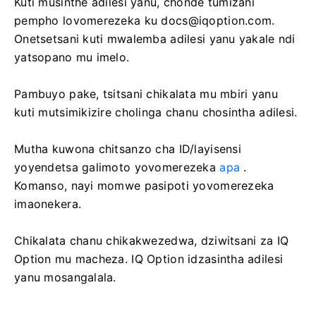
Kuti musinthe adilesi yanu, chonde tumizani
pempho lovomerezeka ku
docs@iqoption.com
.
Onetsetsani kuti mwalemba adilesi yanu yakale ndi
yatsopano mu imelo.
Pambuyo pake, tsitsani chikalata mu mbiri yanu
kuti mutsimikizire cholinga chanu chosintha adilesi.
Mutha kuwona chitsanzo cha ID/layisensi
yoyendetsa galimoto yovomerezeka
apa
.
Komanso, nayi momwe pasipoti yovomerezeka
imaonekera.
Chikalata chanu chikakwezedwa, dziwitsani za IQ
Option mu macheza. IQ Option idzasintha adilesi
yanu mosangalala.