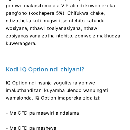
pomwe makasitomala a VIP ali ndi kuwonjezeka
pang'ono (kochepera 5%). Chifukwa chake,
ndizotheka kuti mugwiritse ntchito katundu
wosiyana, nthawi zosiyanasiyana, nthawi
zosiyanasiyana zotha ntchito, zomwe zimakhudza
kuwerengera.
Kodi IQ Option ndi chiyani?
IQ Option ndi nsanja yogulitsira yomwe
imakuthandizani kuyamba ulendo wanu ngati
wamalonda. IQ Option imapereka zida izi:
- Ma CFD pa maawiri a ndalama
- Ma CFD pa masheya