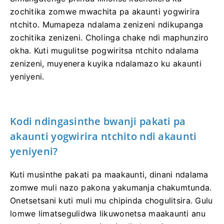
zochitika zomwe mwachita pa akaunti yogwirira
ntchito. Mumapeza ndalama zenizeni ndikupanga
zochitika zenizeni. Cholinga chake ndi maphunziro
okha. Kuti mugulitse pogwiritsa ntchito ndalama
zenizeni, muyenera kuyika ndalamazo ku akaunti
yeniyeni.
Kodi ndingasinthe bwanji pakati pa
akaunti yogwirira ntchito ndi akaunti
yeniyeni?
Kuti musinthe pakati pa maakaunti, dinani ndalama
zomwe muli nazo pakona yakumanja chakumtunda.
Onetsetsani kuti muli mu chipinda chogulitsira. Gulu
lomwe limatsegulidwa likuwonetsa maakaunti anu