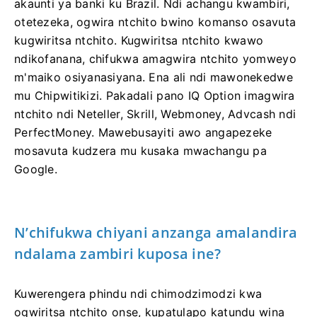
akaunti ya banki ku Brazil. Ndi achangu kwambiri,
otetezeka, ogwira ntchito bwino komanso osavuta
kugwiritsa ntchito. Kugwiritsa ntchito kwawo
ndikofanana, chifukwa amagwira ntchito yomweyo
m'maiko osiyanasiyana. Ena ali ndi mawonekedwe
mu Chipwitikizi. Pakadali pano IQ Option imagwira
ntchito ndi Neteller, Skrill, Webmoney, Advcash ndi
PerfectMoney. Mawebusayiti awo angapezeke
mosavuta kudzera mu kusaka mwachangu pa
Google.
N’chifukwa chiyani anzanga amalandira
ndalama zambiri kuposa ine?
Kuwerengera phindu ndi chimodzimodzi kwa
ogwiritsa ntchito onse, kupatulapo katundu wina