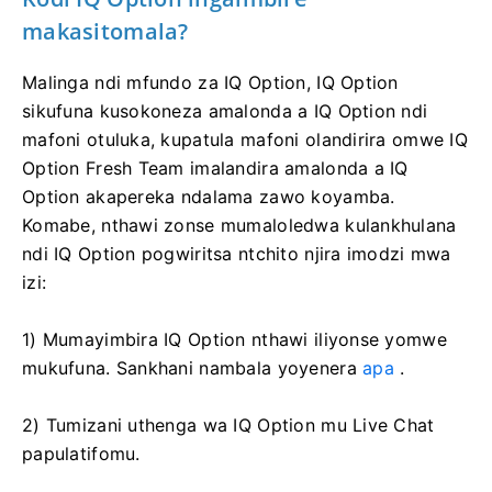
makasitomala?
Malinga ndi mfundo za IQ Option, IQ Option
sikufuna kusokoneza amalonda a IQ Option ndi
mafoni otuluka, kupatula mafoni olandirira omwe IQ
Option Fresh Team imalandira amalonda a IQ
Option akapereka ndalama zawo koyamba.
Komabe, nthawi zonse mumaloledwa kulankhulana
ndi IQ Option pogwiritsa ntchito njira imodzi mwa
izi:
1) Mumayimbira IQ Option nthawi iliyonse yomwe
mukufuna. Sankhani nambala yoyenera
apa
.
2) Tumizani uthenga wa IQ Option mu Live Chat
papulatifomu.