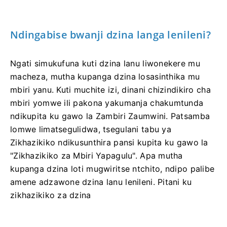
Ndingabise bwanji dzina langa lenileni?
Ngati simukufuna kuti dzina lanu liwonekere mu
macheza, mutha kupanga dzina losasinthika mu
mbiri yanu. Kuti muchite izi, dinani chizindikiro cha
mbiri yomwe ili pakona yakumanja chakumtunda
ndikupita ku gawo la Zambiri Zaumwini. Patsamba
lomwe limatsegulidwa, tsegulani tabu ya
Zikhazikiko ndikusunthira pansi kupita ku gawo la
"Zikhazikiko za Mbiri Yapagulu". Apa mutha
kupanga dzina loti mugwiritse ntchito, ndipo palibe
amene adzawone dzina lanu lenileni. Pitani ku
zikhazikiko za dzina