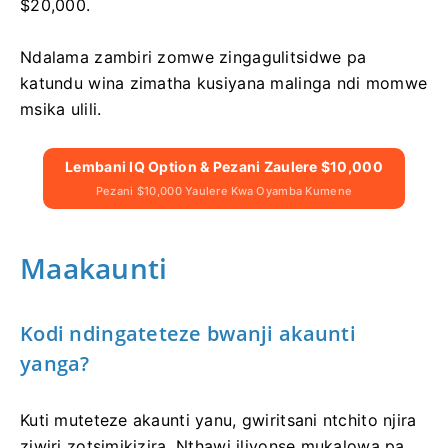
$20,000.
Ndalama zambiri zomwe zingagulitsidwe pa
katundu wina zimatha kusiyana malinga ndi momwe
msika ulili.
Lembani IQ Option & Pezani Zaulere $10,000
Pezani $10,000 Yaulere Kwa Oyamba Kumene
Maakaunti
Kodi ndingateteze bwanji akaunti
yanga?
Kuti muteteze akaunti yanu, gwiritsani ntchito njira
ziwiri zotsimikizira. Nthawi iliyonse mukalowa pa