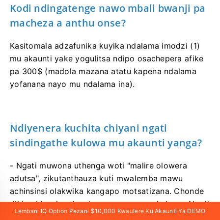
Kodi ndingatenge nawo mbali bwanji pa
macheza a anthu onse?
Kasitomala adzafunika kuyika ndalama imodzi (1)
mu akaunti yake yogulitsa ndipo osachepera afike
pa 300$ (madola mazana atatu kapena ndalama
yofanana nayo mu ndalama ina).
Ndiyenera kuchita chiyani ngati
sindingathe kulowa mu akaunti yanga?
- Ngati muwona uthenga woti "malire olowera
adutsa", zikutanthauza kuti mwalemba mawu
achinsinsi olakwika kangapo motsatizana. Chonde
dikirani kwakanthawi musanayesenso kulowa. Ngati
Lembani IQ Option Pezani $10,000 Kwaulere Ku Akaunti Ya DEMO
simukudziwa ngati mawu achinsinsi anu ndi