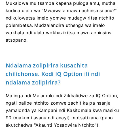
Mukalowa mu tsamba kapena pulogalamu, mutha
kudina ulalo wa "Mwaiwala mawu achinsinsi anu?"
ndikulowetsa imelo yomwe mudagwiritsa ntchito
polembetsa. Mudzalandira uthenga wa imelo
wokhala ndi ulalo wokhazikitsa mawu achinsinsi
atsopano.
Ndalama zolipirira kusachita
chilichonse. Kodi IQ Option ili ndi
ndalama zolipirira?
Malinga ndi Malamulo ndi Zikhalidwe za IQ Option,
ngati palibe ntchito zomwe zachitika pa nsanja
yamalonda ya Kampani ndi Kasitomala kwa masiku
90 (makumi asanu ndi anayi) motsatizana (pano
akutchedwa "Akaunti Yosagwira Ntchito"),