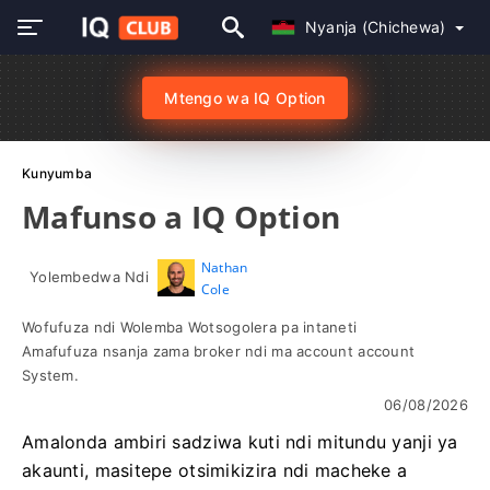
Nyanja (Chichewa)
Mtengo wa IQ Option
Kunyumba
Mafunso a IQ Option
Nathan
Yolembedwa Ndi
Cole
Wofufuza ndi Wolemba Wotsogolera pa intaneti
Amafufuza nsanja zama broker ndi ma account account
System.
06/08/2026
Amalonda ambiri sadziwa kuti ndi mitundu yanji ya
akaunti, masitepe otsimikizira ndi macheke a