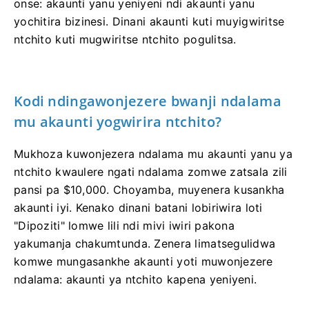
onse: akaunti yanu yeniyeni ndi akaunti yanu
yochitira bizinesi. Dinani akaunti kuti muyigwiritse
ntchito kuti mugwiritse ntchito pogulitsa.
Kodi ndingawonjezere bwanji ndalama
mu akaunti yogwirira ntchito?
Mukhoza kuwonjezera ndalama mu akaunti yanu ya
ntchito kwaulere ngati ndalama zomwe zatsala zili
pansi pa $10,000. Choyamba, muyenera kusankha
akaunti iyi. Kenako dinani batani lobiriwira loti
"Dipoziti" lomwe lili ndi mivi iwiri pakona
yakumanja chakumtunda. Zenera limatsegulidwa
komwe mungasankhe akaunti yoti muwonjezere
ndalama: akaunti ya ntchito kapena yeniyeni.