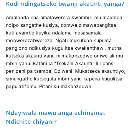
Kodi ndingatseke bwanji akaunti yanga?
Amalonda ena amalowerera kwambiri mu malonda
ndipo sangathe kusiya, zomwe zimawapangitsa
kuti ayambe kuyika ndalama mosasamala
mobwerezabwereza. Ngati mukufuna kupuma
pang'ono ndikusiya kugulitsa kwakanthawi, mutha
kutseka akaunti yanu m'makonzedwe omwe ali mu
mbiri yanu. Batani la "Tsekani Akaunti" lili pansi
penipeni pa tsamba. Dziwani: Mukatseka akauntiyo,
simungathe kutsegula mbiri yanu kapena kugulitsa
papulatifomu. Pitani ku makonzedwe.
Ndayiwala mawu anga achinsinsi.
Ndichite chiyani?