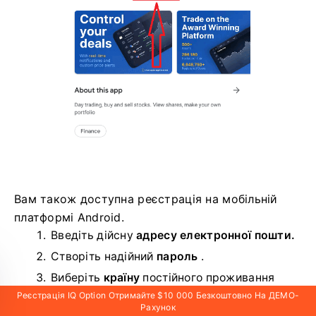
Вам також доступна реєстрація на мобільній
платформі Android.
Введіть дійсну
адресу електронної пошти.
Створіть надійний
пароль
.
Виберіть
країну
постійного проживання
Реєстрація IQ Option Отримайте $10 000 Безкоштовно На ДЕМО-
Перевірте розділ «Умови» та натисніть «
Рахунок