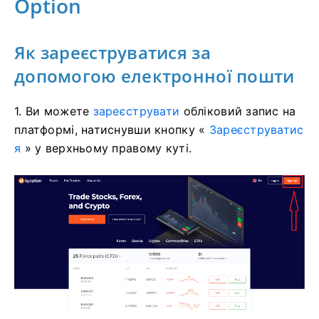
Option
Як зареєструватися за
допомогою електронної пошти
1. Ви можете
зареєструвати
обліковий запис на
платформі, натиснувши кнопку «
Зареєструватис
я
» у верхньому правому куті.