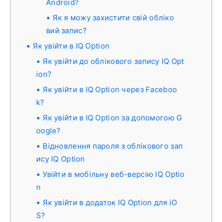
Android?
Як я можу захистити свій обліко
вий запис?
Як увійти в IQ Option
Як увійти до облікового запису IQ Opt
ion?
Як увійти в IQ Option через Faceboo
k?
Як увійти в IQ Option за допомогою G
oogle?
Відновлення пароля з облікового зап
ису IQ Option
Увійти в мобільну веб-версію IQ Optio
n
Як увійти в додаток IQ Option для iO
S?