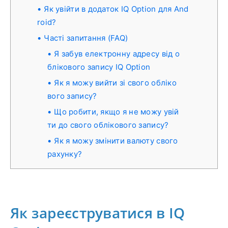
Як увійти в додаток IQ Option для And
roid?
Часті запитання (FAQ)
Я забув електронну адресу від о
блікового запису IQ Option
Як я можу вийти зі свого обліко
вого запису?
Що робити, якщо я не можу увій
ти до свого облікового запису?
Як я можу змінити валюту свого
рахунку?
Як зареєструватися в IQ