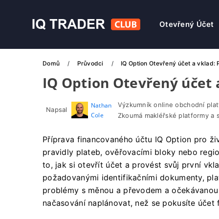
Otevřený Účet
Domů
Průvodci
IQ Option Otevřený účet a vklad
IQ Option Otevřený účet 
Výzkumník online obchodní pla
Nathan
Napsal
Cole
Zkoumá makléřské platformy a 
Příprava financovaného účtu IQ Option pro ž
pravidly plateb, ověřovacími bloky nebo regio
to, jak si otevřít účet a provést svůj první vk
požadovanými identifikačními dokumenty, pl
problémy s měnou a převodem a očekávanou d
načasování naplánovat, než se pokusíte účet 