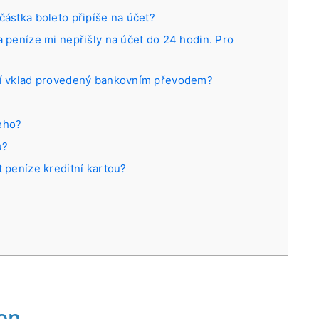
částka boleto připíše na účet?
a peníze mi nepřišly na účet do 24 hodin. Pro
azí vklad provedený bankovním převodem?
ého?
u?
t peníze kreditní kartou?
ion