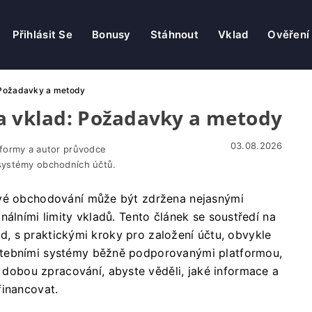
Přihlásit Se
Bonusy
Stáhnout
Vklad
Ověření
: Požadavky a metody
a vklad: Požadavky a metody
03.08.2026
tformy a autor průvodce
systémy obchodních účtů.
ivé obchodování může být zdržena nejasnými
nálními limity vkladů. Tento článek se soustředí na
lad, s praktickými kroky pro založení účtu, obvykle
atebními systémy běžně podporovanými platformou,
obou zpracování, abyste věděli, jaké informace a
financovat.