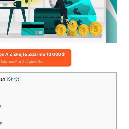
ion A Získejte Zdarma 10 000 $
$ Zdarma Pro Začátečníky
sah
Skrýt
[
]
u
OS