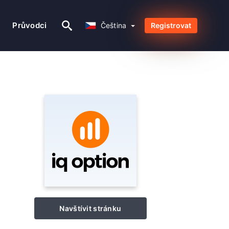
Čeština
Průvodci
Čeština
Registrovat
Navštívit stránku