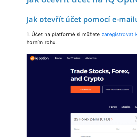
Jak otevřít účet pomocí e-mail
1. Účet na platformě si
můžete
zaregistrovat k
horním rohu.