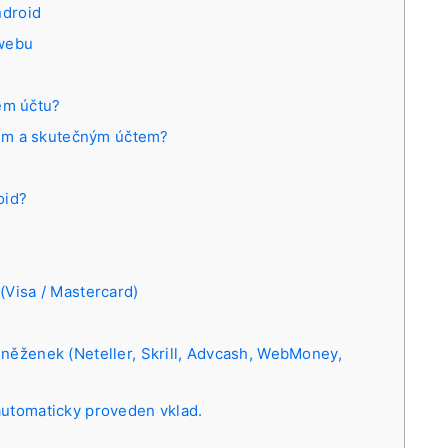
ndroid
 webu
ém účtu?
em a skutečným účtem?
oid?
(Visa / Mastercard)
eněženek (Neteller, Skrill, Advcash, WebMoney,
automaticky proveden vklad.