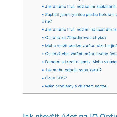
Jak dlouho trvá, než se mi zaplacená 
Zaplatil jsem rychlou platbu boletem 
č ne?
Jak dlouho trvá, než mi na účet dor
Co je to za 72hodinovou chybu?
Mohu vložit peníze z účtu někoho jin
Co když chci změnit měnu svého účt
Debetní a kreditní karty. Mohu vkláda
Jak mohu odpojit svou kartu?
Co je 3DS?
Mám problémy s vkladem kartou
Jak otevřít účet na IQ Opt