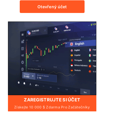
Otevřený účet
ZAREGISTRUJTE SI ÚČET
Získejte 10 000 $ Zdarma Pro Začátečníky