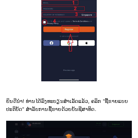
ຍິນດີນຳ! ທ່ານໄດ້ລົງທະບຽນສຳເລັດແລ້ວ, ຄລິກ "ຊື້ຂາຍແບບ
ປະຕິບັດ" ສຳລັບການຊື້ຂາຍດ້ວຍບັນຊີສາທິດ.