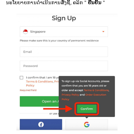
ນະໂຍບາຍການດຳເນີນການສັ່ງຊື້, ຄລິກ "
ຢືນຢັນ
"