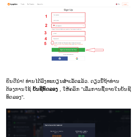
ຍິນດີນຳ! ທ່ານໄດ້ລົງທະບຽນສຳເລັດແລ້ວ. ດຽວນີ້ຖ້າທ່ານ
ຕ້ອງການໃຊ້
ບັນຊີທົດລອງ
, ໃຫ້ຄລິກ "ເລີ່ມການຊື້ຂາຍໃນບັນຊີ
ທົດລອງ".