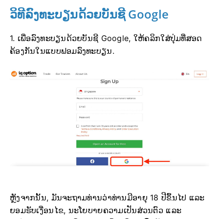
ວິທີລົງທະບຽນດ້ວຍບັນຊີ Google
1. ເພື່ອລົງທະບຽນດ້ວຍບັນຊີ Google, ໃຫ້ຄລິກໃສ່ປຸ່ມທີ່ສອດ
ຄ້ອງກັນໃນແບບຟອມລົງທະບຽນ.
ຫຼັງຈາກນັ້ນ, ມັນຈະຖາມທ່ານວ່າທ່ານມີອາຍຸ 18 ປີຂຶ້ນໄປ ແລະ
ຍອມຮັບເງື່ອນໄຂ, ນະໂຍບາຍຄວາມເປັນສ່ວນຕົວ ແລະ