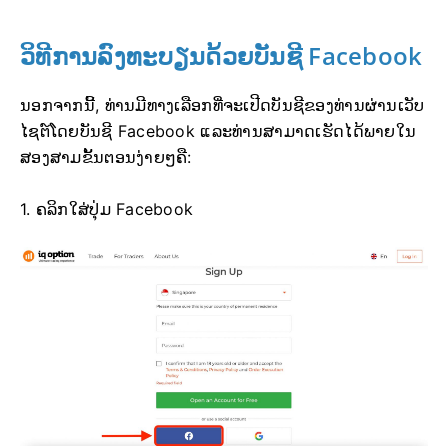
ວິທີການລົງທະບຽນດ້ວຍບັນຊີ Facebook
ນອກຈາກນີ້, ທ່ານມີທາງເລືອກທີ່ຈະເປີດບັນຊີຂອງທ່ານຜ່ານເວັບ
ໄຊຕ໌ໂດຍບັນຊີ Facebook ແລະທ່ານສາມາດເຮັດໄດ້ພາຍໃນ
ສອງສາມຂັ້ນຕອນງ່າຍໆຄື:
1. ຄລິກໃສ່ປຸ່ມ Facebook