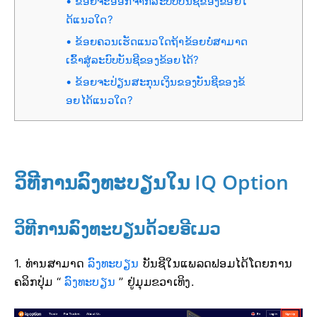
ຂ້ອຍຈະອອກຈາກລະບົບບັນຊີຂອງຂ້ອຍໄ
ດ້ແນວໃດ?
ຂ້ອຍຄວນເຮັດແນວໃດຖ້າຂ້ອຍບໍ່ສາມາດ
ເຂົ້າສູ່ລະບົບບັນຊີຂອງຂ້ອຍໄດ້?
ຂ້ອຍຈະປ່ຽນສະກຸນເງິນຂອງບັນຊີຂອງຂ້
ອຍໄດ້ແນວໃດ?
ວິທີການລົງທະບຽນໃນ IQ Option
ວິທີການລົງທະບຽນດ້ວຍອີເມວ
1. ທ່ານສາມາດ
ລົງທະບຽນ
ບັນຊີໃນແພລດຟອມໄດ້ໂດຍການ
ຄລິກປຸ່ມ “
ລົງທະບຽນ
” ຢູ່ມຸມຂວາເທິງ.