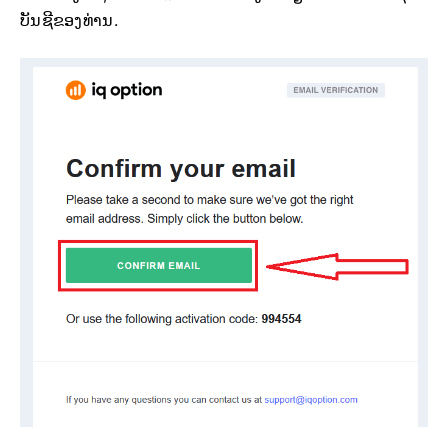
ບັນຊີຂອງທ່ານ.