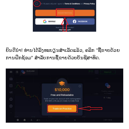
ຍິນດີນຳ! ທ່ານໄດ້ລົງທະບຽນສຳເລັດແລ້ວ, ຄລິກ "ຊື້ຂາຍດ້ວຍ
ການຝຶກຊ້ອມ" ສຳລັບການຊື້ຂາຍດ້ວຍບັນຊີສາທິດ.