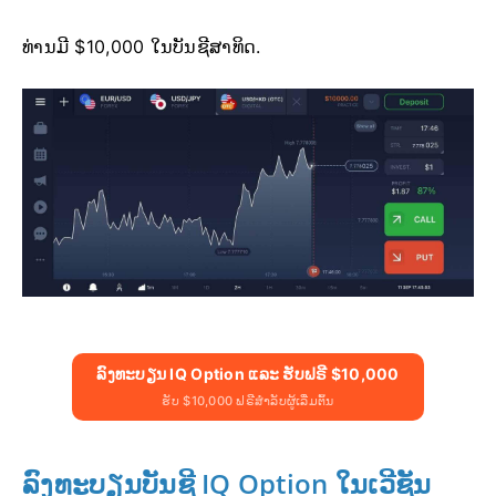
ທ່ານມີ $10,000 ໃນບັນຊີສາທິດ.
ລົງທະບຽນ IQ Option ແລະ ຮັບຟຣີ $10,000
ຮັບ $10,000 ຟຣີສຳລັບຜູ້ເລີ່ມຕົ້ນ
ລົງທະບຽນບັນຊີ IQ Option ໃນເວີຊັນ