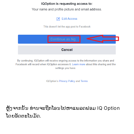
ຫຼັງຈາກນັ້ນ ທ່ານຈະຖືກໂອນໄປຫາແພລດຟອມ IQ Option
ໂດຍອັດຕະໂນມັດ.