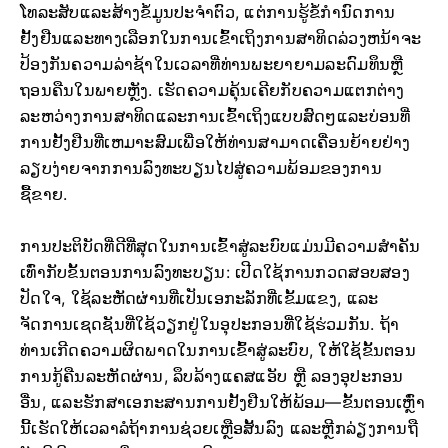
ໂທລະສັບແລະສ້າງຂໍ້ມູນປະຈໍາຕົວ, ແຕ່ການຮູ້ຂໍ້ກໍານົດການ
ຢັ້ງຢືນແລະທາງເລືອກໃນການເຂົ້າເຖິງການສາທິດລ່ວງຫນ້າຈະ
ປ້ອງກັນຄວາມລ່າຊ້າໃນເວລາທີ່ທ່ານພະຍາຍາມລະດົມທຶນຫຼື
ຖອນຄືນໃນພາຍຫຼັງ. ເຮັດຄວາມຄຸ້ນເຄີຍກັບຄວາມແຕກຕ່າງ
ລະຫວ່າງການສາທິດແລະການເຂົ້າເຖິງແບບສົດໆແລະບ່ອນທີ່
ການຢັ້ງຢືນທີ່ເຫມາະສົມເພື່ອໃຫ້ທ່ານສາມາດເຄື່ອນຍ້າຍຢ່າງ
ລຽບງ່າຍຈາກການລົງທະບຽນໄປສູ່ຄວາມພ້ອມຂອງການ
ຊື້ຂາຍ.
ການປະຕິບັດທີ່ດີທີ່ສຸດໃນການເຂົ້າສູ່ລະບົບແມ່ນມີຄວາມສໍາຄັນ
ເທົ່າກັບຂັ້ນຕອນການລົງທະບຽນ: ເປີດໃຊ້ການກວດສອບສອງ
ປັດໃຈ, ໃຊ້ລະຫັດຜ່ານທີ່ເປັນເອກະລັກທີ່ເຂັ້ມແຂງ, ແລະ
ຈັດການເຊດຊັນທີ່ໃຊ້ວຽກຢູ່ໃນອຸປະກອນທີ່ໃຊ້ຮ່ວມກັນ. ຖ້າ
ທ່ານເກີດຄວາມຜິດພາດໃນການເຂົ້າສູ່ລະບົບ, ໃຫ້ໃຊ້ຂັ້ນຕອນ
ການກູ້ຄືນລະຫັດຜ່ານ, ລຶບລ້າງແຄສແອັບ ຫຼື ລອງອຸປະກອນ
ອື່ນ, ແລະຮັກສາເອກະສານການຢັ້ງຢືນໃຫ້ພ້ອມ—ຂັ້ນຕອນເຫຼົ່າ
ນີ້ເຮັດໃຫ້ເວລາລໍຖ້າການຊ່ວຍເຫຼືອສັ້ນລົງ ແລະຫຼີກລ່ຽງການຖື