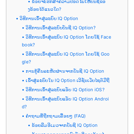
ຂ້ອຍຈະຮັກສາຄວາມປອດໄພໃຫ້ບັນຊີຂອ
ງຂ້ອຍໄດ້ແນວໃດ?
ວິທີການເຂົ້າສູ່ລະບົບ IQ Option
ວິທີການເຂົ້າສູ່ລະບົບບັນຊີ IQ Option?
ວິທີການເຂົ້າສູ່ລະບົບ IQ Option ໂດຍໃຊ້ Face
book?
ວິທີການເຂົ້າສູ່ລະບົບ IQ Option ໂດຍໃຊ້ Goo
gle?
ການກູ້ຄືນລະຫັດຜ່ານຈາກບັນຊີ IQ Option
ເຂົ້າສູ່ລະບົບໃນ IQ Option ເວີຊັນເວັບໄຊຕ໌ມືຖື
ວິທີການເຂົ້າສູ່ລະບົບແອັບ IQ Option iOS?
ວິທີການເຂົ້າສູ່ລະບົບແອັບ IQ Option Androi
d?
ຄຳຖາມທີ່ຖືກຖາມເລື້ອຍໆ (FAQ)
ຂ້ອຍລືມອີເມວຈາກບັນຊີ IQ Option