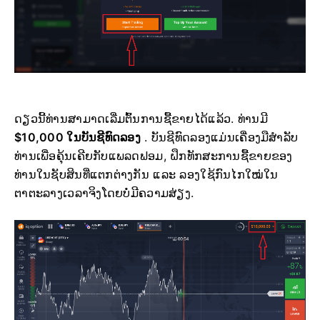
ດຽວນີ້ທ່ານສາມາດເລີ່ມຕົ້ນການຊື້ຂາຍໄດ້ແລ້ວ. ທ່ານມີ
$10,000 ໃນບັນຊີທົດລອງ
. ບັນຊີທົດລອງແມ່ນເຄື່ອງມືສຳລັບ
ທ່ານເພື່ອຄຸ້ນເຄີຍກັບແພລດຟອມ, ຝຶກທັກສະການຊື້ຂາຍຂອງ
ທ່ານໃນຊັບສິນທີ່ແຕກຕ່າງກັນ ແລະ ລອງໃຊ້ກົນໄກໃໝ່ໃນ
ຕາຕະລາງເວລາຈິງໂດຍບໍ່ມີຄວາມສ່ຽງ.