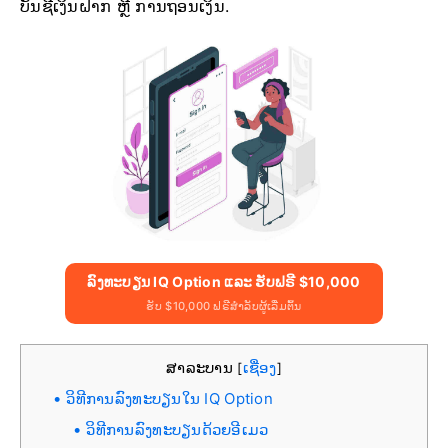
ບັນຊີເງິນຝາກ ຫຼື ການຖອນເງິນ.
ລົງທະບຽນ IQ Option ແລະ ຮັບຟຣີ $10,000
ຮັບ $10,000 ຟຣີສຳລັບຜູ້ເລີ່ມຕົ້ນ
ສາລະບານ
ເຊື່ອງ
[
]
ວິທີການລົງທະບຽນໃນ IQ Option
ວິທີການລົງທະບຽນດ້ວຍອີເມວ