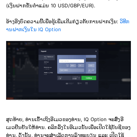
(ເງິນຝາກຂັ້ນຕ່ຳແມ່ນ 10 USD/GBP/EUR).
ອ້າງອີງບົດຄວາມນີ້ເພື່ອຮູ້ເພີ່ມເຕີມກ່ຽວກັບການຝາກເງິນ:
ວິທີກ
ານຝາກເງິນໃນ IQ Option
ສຸດທ້າຍ, ທ່ານເຂົ້າເຖິງອີເມວຂອງທ່ານ, IQ Option ຈະສົ່ງອີ
ເມວຢືນຢັນໃຫ້ທ່ານ. ຄລິກລິ້ງໃນອີເມວນັ້ນເພື່ອເປີດໃຊ້ບັນຊີຂອງ
ທ່ານ. ດັ່ງນັ້ນ, ທ່ານຈະສຳເລັດການລົງທະບຽນ ແລະ ເປີດໃຊ້