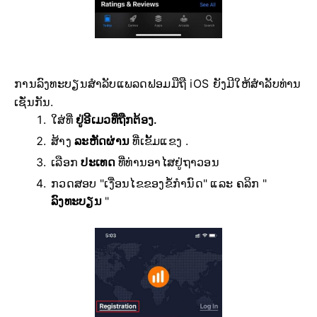
ການລົງທະບຽນສຳລັບແພລດຟອມມືຖື iOS ຍັງມີໃຫ້ສຳລັບທ່ານ
ເຊັ່ນກັນ.
ໃສ່ທີ່
ຢູ່ອີເມວທີ່ຖືກຕ້ອງ.
ສ້າງ
ລະຫັດຜ່ານ
ທີ່ເຂັ້ມແຂງ .
ເລືອກ
ປະເທດ
ທີ່ທ່ານອາໄສຢູ່ຖາວອນ
ກວດສອບ "ເງື່ອນໄຂຂອງຂໍ້ກຳນົດ" ແລະ ຄລິກ "
ລົງທະບຽນ
"