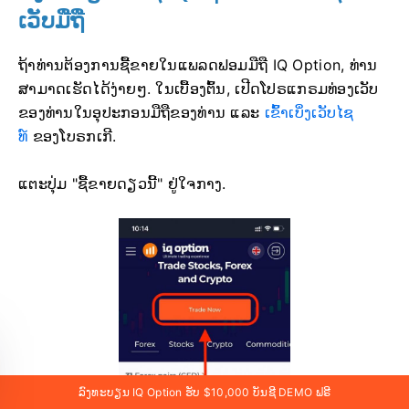
ເວັບມືຖື
ຖ້າທ່ານຕ້ອງການຊື້ຂາຍໃນແພລດຟອມມືຖື IQ Option, ທ່ານ
ສາມາດເຮັດໄດ້ງ່າຍໆ. ໃນເບື້ອງຕົ້ນ, ເປີດໂປຣແກຣມທ່ອງເວັບ
ຂອງທ່ານໃນອຸປະກອນມືຖືຂອງທ່ານ ແລະ
ເຂົ້າເບິ່ງເວັບໄຊ
ທ໌
ຂອງໂບຣກເກີ.
ແຕະປຸ່ມ "ຊື້ຂາຍດຽວນີ້" ຢູ່ໃຈກາງ.
ລົງທະບຽນ IQ Option ຮັບ $10,000 ບັນຊີ DEMO ຟຣີ