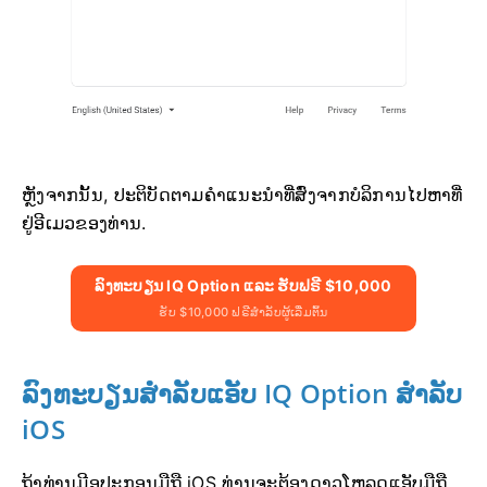
ຫຼັງຈາກນັ້ນ, ປະຕິບັດຕາມຄຳແນະນຳທີ່ສົ່ງຈາກບໍລິການໄປຫາທີ່
ຢູ່ອີເມວຂອງທ່ານ.
ລົງທະບຽນ IQ Option ແລະ ຮັບຟຣີ $10,000
ຮັບ $10,000 ຟຣີສຳລັບຜູ້ເລີ່ມຕົ້ນ
ລົງທະບຽນສຳລັບແອັບ IQ Option ສຳລັບ
iOS
ຖ້າທ່ານມີອຸປະກອນມືຖື iOS ທ່ານຈະຕ້ອງດາວໂຫລດແອັບມືຖື