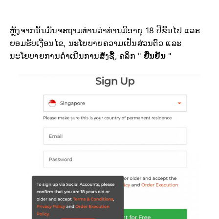
ຫຼັງຈາກນັ້ນມັນຈະຖາມທ່ານວ່າທ່ານມີອາຍຸ 18 ປີຂຶ້ນໄປ ແລະ
ຍອມຮັບເງື່ອນໄຂ, ນະໂຍບາຍຄວາມເປັນສ່ວນຕົວ ແລະ
ນະໂຍບາຍການດຳເນີນການສັ່ງຊື້, ຄລິກ "
ຢືນຢັນ
"