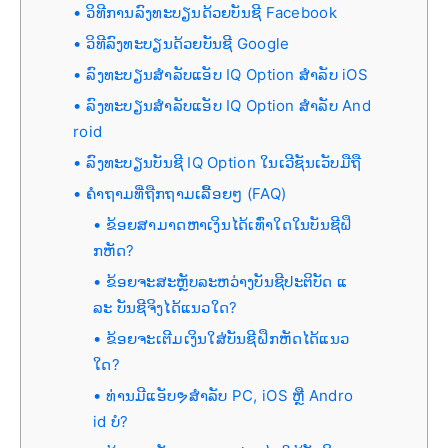
ວິທີການລົງທະບຽນດ້ວຍບັນຊີ Facebook
ວິທີລົງທະບຽນດ້ວຍບັນຊີ Google
ລົງທະບຽນສຳລັບແອັບ IQ Option ສຳລັບ iOS
ລົງທະບຽນສຳລັບແອັບ IQ Option ສຳລັບ And
roid
ລົງທະບຽນບັນຊີ IQ Option ໃນເວີຊັນເວັບມືຖື
ຄຳຖາມທີ່ຖືກຖາມເລື້ອຍໆ (FAQ)
ຂ້ອຍສາມາດຫາເງິນໄດ້ເທົ່າໃດໃນບັນຊີຝຶ
ກຫັດ?
ຂ້ອຍຈະສະຫຼັບລະຫວ່າງບັນຊີປະຕິບັດ ແ
ລະ ບັນຊີຈິງໄດ້ແນວໃດ?
ຂ້ອຍຈະເຕີມເງິນໃສ່ບັນຊີຝຶກຫັດໄດ້ແນວ
ໃດ?
ທ່ານມີແອັບຯສໍາລັບ PC, iOS ຫຼື Andro
id ບໍ?