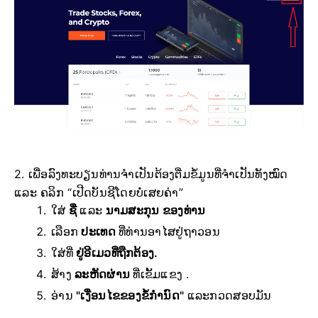
2. ເພື່ອລົງທະບຽນທ່ານຈຳເປັນຕ້ອງຕື່ມຂໍ້ມູນທີ່ຈຳເປັນທັງໝົດ
ແລະ ຄລິກ “ເປີດບັນຊີໂດຍບໍ່ເສຍຄ່າ”
ໃສ່
ຊື່
ແລະ
ນາມສະກຸນ ຂອງທ່ານ
ເລືອກ
ປະເທດ
ທີ່ທ່ານອາໄສຢູ່ຖາວອນ
ໃສ່ທີ່
ຢູ່ອີເມວທີ່ຖືກຕ້ອງ.
ສ້າງ
ລະຫັດຜ່ານ
ທີ່ເຂັ້ມແຂງ .
ອ່ານ
"ເງື່ອນໄຂຂອງຂໍ້ກຳນົດ"
ແລະກວດສອບມັນ