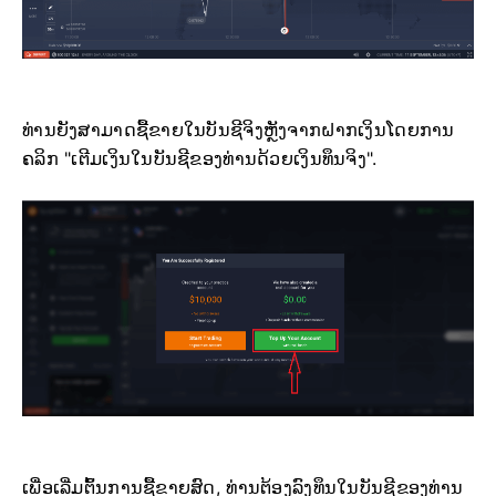
ທ່ານຍັງສາມາດຊື້ຂາຍໃນບັນຊີຈິງຫຼັງຈາກຝາກເງິນໂດຍການ
ຄລິກ "ເຕີມເງິນໃນບັນຊີຂອງທ່ານດ້ວຍເງິນທຶນຈິງ".
ເພື່ອເລີ່ມຕົ້ນການຊື້ຂາຍສົດ, ທ່ານຕ້ອງລົງທຶນໃນບັນຊີຂອງທ່ານ