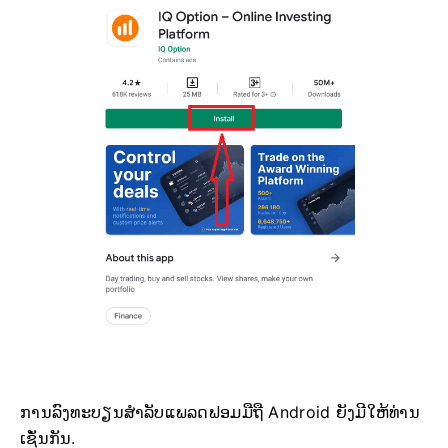
ການລົງທະບຽນສຳລັບແພລດຟອມມືຖື Android ຍັງມີໃຫ້ທ່ານ
ເຊັ່ນກັນ.