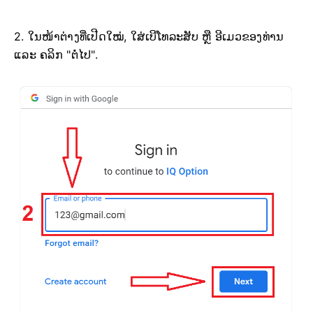
2. ໃນໜ້າຕ່າງທີ່ເປີດໃໝ່, ໃສ່ເບີໂທລະສັບ ຫຼື ອີເມວຂອງທ່ານ
ແລະ ຄລິກ "ຕໍ່ໄປ".