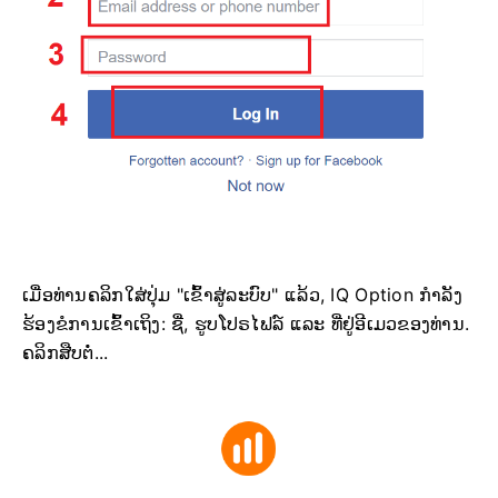
ເມື່ອທ່ານຄລິກໃສ່ປຸ່ມ "ເຂົ້າສູ່ລະບົບ" ແລ້ວ, IQ Option ກຳລັງ
ຮ້ອງຂໍການເຂົ້າເຖິງ: ຊື່, ຮູບໂປຣໄຟລ໌ ແລະ ທີ່ຢູ່ອີເມວຂອງທ່ານ.
ຄລິກສືບຕໍ່...