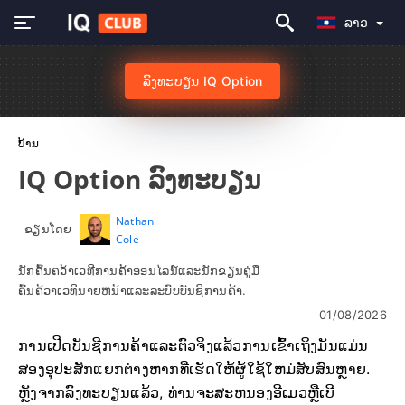
ລາວ
ລົງທະບຽນ IQ Option
ບ້ານ
IQ Option ລົງທະບຽນ
Nathan
ຂຽນໂດຍ
Cole
ນັກຄົ້ນຄວ້າເວທີການຄ້າອອນໄລນ໌ແລະນັກຂຽນຄູ່ມື
ຄົ້ນຄ້ວາເວທີນາຍຫນ້າແລະລະບົບບັນຊີການຄ້າ.
01/08/2026
ການເປີດບັນຊີການຄ້າແລະຕົວຈິງແລ້ວການເຂົ້າເຖິງມັນແມ່ນ
ສອງອຸປະສັກແຍກຕ່າງຫາກທີ່ເຮັດໃຫ້ຜູ້ໃຊ້ໃຫມ່ສັບສົນຫຼາຍ.
ຫຼັງຈາກລົງທະບຽນແລ້ວ, ທ່ານຈະສະຫນອງອີເມວຫຼືເບີ