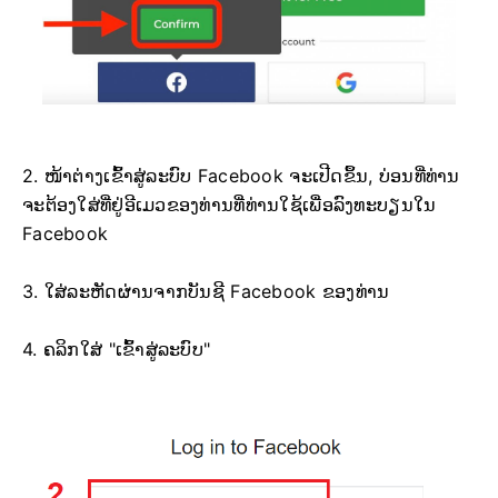
2. ໜ້າຕ່າງເຂົ້າສູ່ລະບົບ Facebook ຈະເປີດຂຶ້ນ, ບ່ອນທີ່ທ່ານ
ຈະຕ້ອງໃສ່ທີ່ຢູ່ອີເມວຂອງທ່ານທີ່ທ່ານໃຊ້ເພື່ອລົງທະບຽນໃນ
Facebook
3. ໃສ່ລະຫັດຜ່ານຈາກບັນຊີ Facebook ຂອງທ່ານ
4. ຄລິກໃສ່ "ເຂົ້າສູ່ລະບົບ"