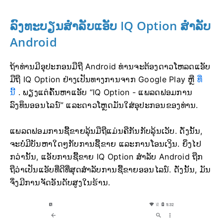
ລົງທະບຽນສຳລັບແອັບ IQ Option ສຳລັບ
Android
ຖ້າທ່ານມີອຸປະກອນມືຖື Android ທ່ານຈະຕ້ອງດາວໂຫລດແອັບ
ມືຖື IQ Option ຢ່າງເປັນທາງການຈາກ Google Play ຫຼື
ທີ່
ນີ້
. ພຽງແຕ່ຄົ້ນຫາແອັບ “IQ Option - ແພລດຟອມການ
ລົງທຶນອອນໄລນ໌” ແລະດາວໂຫຼດມັນໃສ່ອຸປະກອນຂອງທ່ານ.
ແພລດຟອມການຊື້ຂາຍລຸ້ນມືຖືແມ່ນຄືກັນກັບລຸ້ນເວັບ. ດັ່ງນັ້ນ,
ຈະບໍ່ມີບັນຫາໃດໆກັບການຊື້ຂາຍ ແລະການໂອນເງິນ. ຍິ່ງໄປ
ກວ່ານັ້ນ, ແອັບການຊື້ຂາຍ IQ Option ສຳລັບ Android ຖືກ
ຖືວ່າເປັນແອັບທີ່ດີທີ່ສຸດສຳລັບການຊື້ຂາຍອອນໄລນ໌. ດັ່ງນັ້ນ, ມັນ
ຈຶ່ງມີການຈັດອັນດັບສູງໃນຮ້ານ.