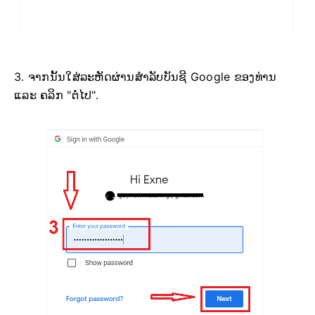
3. ຈາກນັ້ນໃສ່ລະຫັດຜ່ານສຳລັບບັນຊີ Google ຂອງທ່ານ
ແລະ ຄລິກ "ຕໍ່ໄປ".