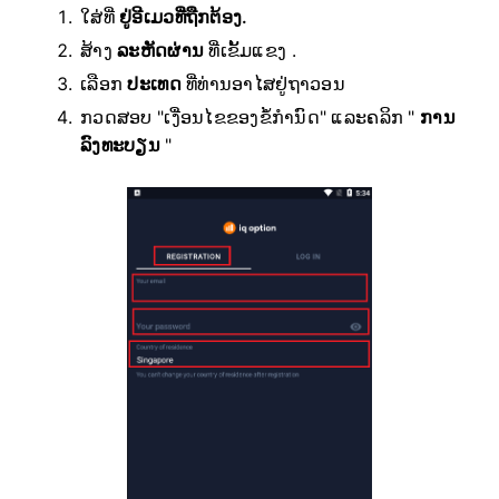
ໃສ່ທີ່
ຢູ່ອີເມວທີ່ຖືກຕ້ອງ.
ສ້າງ
ລະຫັດຜ່ານ
ທີ່ເຂັ້ມແຂງ .
ເລືອກ
ປະເທດ
ທີ່ທ່ານອາໄສຢູ່ຖາວອນ
ກວດສອບ "ເງື່ອນໄຂຂອງຂໍ້ກຳນົດ" ແລະຄລິກ "
ການ
ລົງທະບຽນ
"