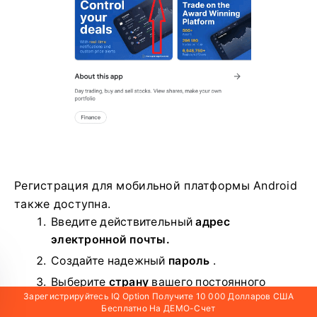
Регистрация для мобильной платформы Android
также доступна.
Введите действительный
адрес
электронной почты.
Создайте надежный
пароль
.
Выберите
страну
вашего постоянного
Зарегистрируйтесь IQ Option Получите 10 000 Долларов США
проживания.
Бесплатно На ДЕМО-Счет