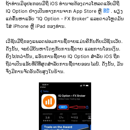
ຖ້າທ່ານມີອຸປະກອນມືຖື iOS ທ່ານຈະຕ້ອງດາວໂຫລດແອັບມືຖື
IQ Option ຢ່າງເປັນທາງການຈາກ App Store ຫຼື
ທີ່ນີ້
. ພຽງ
ແຕ່ຄົ້ນຫາແອັບ “IQ Option - FX Broker” ແລະດາວໂຫຼດມັນ
ໃສ່ iPhone ຫຼື iPad ຂອງທ່ານ.
ເວີຊັນມືຖືຂອງແພລດຟອມການຊື້ຂາຍແມ່ນຄືກັນກັບເວີຊັນເວັບ.
ດັ່ງນັ້ນ, ຈະບໍ່ມີບັນຫາໃດໆກັບການຊື້ຂາຍ ແລະການໂອນເງິນ.
ຍິ່ງໄປກວ່ານັ້ນ, ແອັບການຊື້ຂາຍ IQ Option ສຳລັບ iOS ຖືກ
ຖືວ່າເປັນແອັບທີ່ດີທີ່ສຸດສຳລັບການຊື້ຂາຍອອນໄລນ໌. ດັ່ງນັ້ນ, ມັນ
ຈຶ່ງມີການຈັດອັນດັບສູງໃນຮ້ານ.