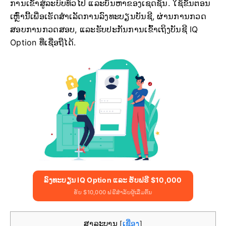
ການເຂົ້າສູ່ລະບົບທົ່ວໄປ ແລະບັນຫາຂອງເຊດຊັນ. ໃຊ້ຂັ້ນຕອນ
ເຫຼົ່ານີ້ເພື່ອເຮັດສໍາເລັດການລົງທະບຽນບັນຊີ, ຜ່ານການກວດ
ສອບການກວດສອບ, ແລະຮັບປະກັນການເຂົ້າເຖິງບັນຊີ IQ
Option ທີ່ເຊື່ອຖືໄດ້.
ລົງທະບຽນ IQ Option ແລະ ຮັບຟຣີ $10,000
ຮັບ $10,000 ຟຣີສຳລັບຜູ້ເລີ່ມຕົ້ນ
ສາລະບານ
ເຊື່ອງ
[
]