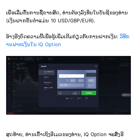
ເພື່ອເລີ່ມຕົ້ນການຊື້ຂາຍສົດ, ທ່ານຕ້ອງລົງທຶນໃນບັນຊີຂອງທ່ານ
(ເງິນຝາກຂັ້ນຕ່ຳແມ່ນ 10 USD/GBP/EUR).
ອ້າງອີງບົດຄວາມນີ້ເພື່ອຮູ້ເພີ່ມເຕີມກ່ຽວກັບການຝາກເງິນ:
ວິທີກ
ານຝາກເງິນໃນ IQ Option
ສຸດທ້າຍ, ທ່ານເຂົ້າເຖິງອີເມວຂອງທ່ານ, IQ Option ຈະສົ່ງອີ