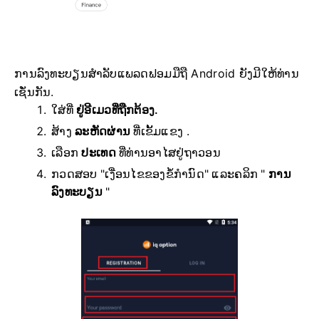
ການລົງທະບຽນສຳລັບແພລດຟອມມືຖື Android ຍັງມີໃຫ້ທ່ານ
ເຊັ່ນກັນ.
ໃສ່ທີ່
ຢູ່ອີເມວທີ່ຖືກຕ້ອງ.
ສ້າງ
ລະຫັດຜ່ານ
ທີ່ເຂັ້ມແຂງ .
ເລືອກ
ປະເທດ
ທີ່ທ່ານອາໄສຢູ່ຖາວອນ
ກວດສອບ "ເງື່ອນໄຂຂອງຂໍ້ກຳນົດ" ແລະຄລິກ "
ການ
ລົງທະບຽນ
"