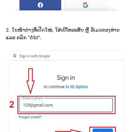
2. ໃນໜ້າຕ່າງທີ່ເປີດໃໝ່, ໃສ່ເບີໂທລະສັບ ຫຼື ອີເມວຂອງທ່ານ
ແລະ ຄລິກ "ຕໍ່ໄປ".