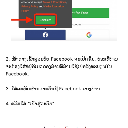
2. ໜ້າຕ່າງເຂົ້າສູ່ລະບົບ Facebook ຈະເປີດຂຶ້ນ, ບ່ອນທີ່ທ່ານ
ຈະຕ້ອງໃສ່ທີ່ຢູ່ອີເມວຂອງທ່ານທີ່ທ່ານໃຊ້ເພື່ອລົງທະບຽນໃນ
Facebook.
3. ໃສ່ລະຫັດຜ່ານຈາກບັນຊີ Facebook ຂອງທ່ານ.
4. ຄລິກໃສ່ "ເຂົ້າສູ່ລະບົບ"