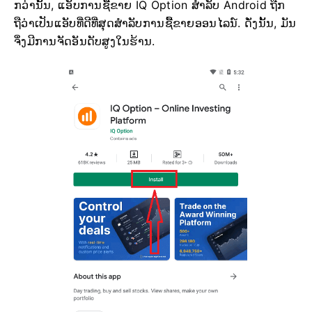
ກວ່ານັ້ນ, ແອັບການຊື້ຂາຍ IQ Option ສຳລັບ Android ຖືກ
ຖືວ່າເປັນແອັບທີ່ດີທີ່ສຸດສຳລັບການຊື້ຂາຍອອນໄລນ໌. ດັ່ງນັ້ນ, ມັນ
ຈຶ່ງມີການຈັດອັນດັບສູງໃນຮ້ານ.