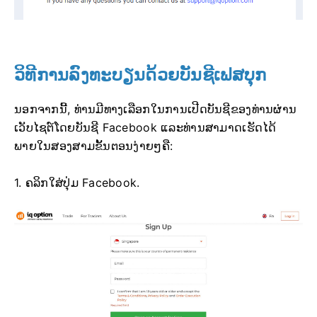
ວິທີການລົງທະບຽນດ້ວຍບັນຊີເຟສບຸກ
ນອກຈາກນີ້, ທ່ານມີທາງເລືອກໃນການເປີດບັນຊີຂອງທ່ານຜ່ານ
ເວັບໄຊຕ໌ໂດຍບັນຊີ Facebook ແລະທ່ານສາມາດເຮັດໄດ້
ພາຍໃນສອງສາມຂັ້ນຕອນງ່າຍໆຄື:
1. ຄລິກໃສ່ປຸ່ມ Facebook.