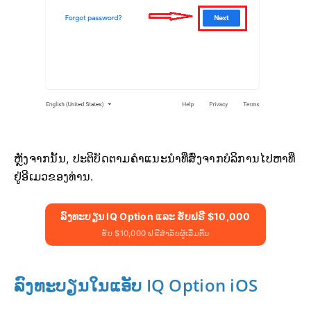
ຫຼັງຈາກນັ້ນ, ປະຕິບັດຕາມຄຳແນະນຳທີ່ສົ່ງຈາກບໍລິການໄປຫາທີ່
ຢູ່ອີເມວຂອງທ່ານ.
ລົງທະບຽນ IQ Option ແລະ ຮັບຟຣີ $10,000
ຮັບ $10,000 ຟຣີສຳລັບຜູ້ເລີ່ມຕົ້ນ
ລົງທະບຽນໃນແອັບ IQ Option iOS