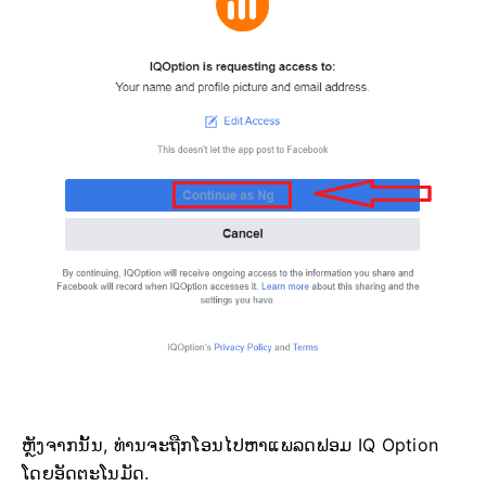
ຫຼັງຈາກນັ້ນ, ທ່ານຈະຖືກໂອນໄປຫາແພລດຟອມ IQ Option
ໂດຍອັດຕະໂນມັດ.