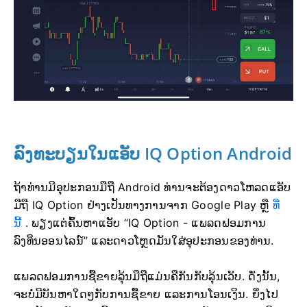
ລົງທະບຽນໃນແອັບ IQ Option Android
ຖ້າທ່ານມີອຸປະກອນມືຖື Android ທ່ານຈະຕ້ອງດາວໂຫລດແອັບ
ມືຖື IQ Option ຢ່າງເປັນທາງການຈາກ Google Play ຫຼື
ທີ່
ນີ້
. ພຽງແຕ່ຄົ້ນຫາແອັບ “IQ Option - ແພລດຟອມການ
ລົງທຶນອອນໄລນ໌” ແລະດາວໂຫຼດມັນໃສ່ອຸປະກອນຂອງທ່ານ.
ແພລດຟອມການຊື້ຂາຍລຸ້ນມືຖືແມ່ນຄືກັນກັບລຸ້ນເວັບ. ດັ່ງນັ້ນ,
ຈະບໍ່ມີບັນຫາໃດໆກັບການຊື້ຂາຍ ແລະການໂອນເງິນ. ຍິ່ງໄປ