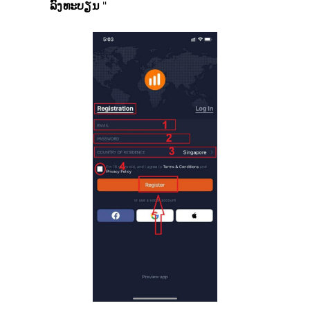
ລົງທະບຽນ
"