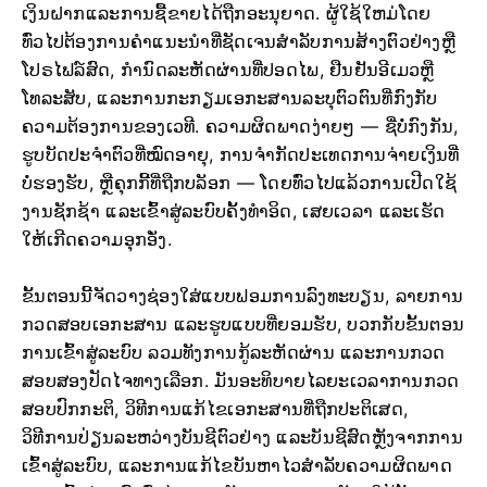
ເງິນຝາກແລະການຊື້ຂາຍໄດ້ຖືກອະນຸຍາດ. ຜູ້ໃຊ້ໃຫມ່ໂດຍ
ທົ່ວໄປຕ້ອງການຄໍາແນະນໍາທີ່ຊັດເຈນສໍາລັບການສ້າງຕົວຢ່າງຫຼື
ໂປຣໄຟລ໌ສົດ, ກໍານົດລະຫັດຜ່ານທີ່ປອດໄພ, ຢືນຢັນອີເມວຫຼື
ໂທລະສັບ, ແລະການກະກຽມເອກະສານລະບຸຕົວຕົນທີ່ກົງກັບ
ຄວາມຕ້ອງການຂອງເວທີ. ຄວາມຜິດພາດງ່າຍໆ — ຊື່ບໍ່ກົງກັນ,
ຮູບບັດປະຈຳຕົວທີ່ໝົດອາຍຸ, ການຈຳກັດປະເທດການຈ່າຍເງິນທີ່
ບໍ່ຮອງຮັບ, ຫຼືຄຸກກີ້ທີ່ຖືກບລັອກ — ໂດຍທົ່ວໄປແລ້ວການເປີດໃຊ້
ງານຊັກຊ້າ ແລະເຂົ້າສູ່ລະບົບຄັ້ງທຳອິດ, ເສຍເວລາ ແລະເຮັດ
ໃຫ້ເກີດຄວາມອຸກອັ່ງ.
ຂັ້ນຕອນນີ້ຈັດວາງຊ່ອງໃສ່ແບບຟອມການລົງທະບຽນ, ລາຍການ
ກວດສອບເອກະສານ ແລະຮູບແບບທີ່ຍອມຮັບ, ບວກກັບຂັ້ນຕອນ
ການເຂົ້າສູ່ລະບົບ ລວມທັງການກູ້ລະຫັດຜ່ານ ແລະການກວດ
ສອບສອງປັດໄຈທາງເລືອກ. ມັນອະທິບາຍໄລຍະເວລາການກວດ
ສອບປົກກະຕິ, ວິທີການແກ້ໄຂເອກະສານທີ່ຖືກປະຕິເສດ,
ວິທີການປ່ຽນລະຫວ່າງບັນຊີຕົວຢ່າງ ແລະບັນຊີສົດຫຼັງຈາກການ
ເຂົ້າສູ່ລະບົບ, ແລະການແກ້ໄຂບັນຫາໄວສໍາລັບຄວາມຜິດພາດ