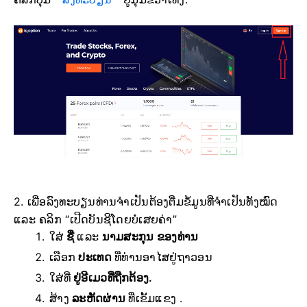
2. ເພື່ອລົງທະບຽນທ່ານຈຳເປັນຕ້ອງຕື່ມຂໍ້ມູນທີ່ຈຳເປັນທັງໝົດ
ແລະ ຄລິກ “ເປີດບັນຊີໂດຍບໍ່ເສຍຄ່າ”
ໃສ່
ຊື່
ແລະ
ນາມສະກຸນ ຂອງທ່ານ
ເລືອກ
ປະເທດ
ທີ່ທ່ານອາໄສຢູ່ຖາວອນ
ໃສ່ທີ່
ຢູ່ອີເມວທີ່ຖືກຕ້ອງ.
ສ້າງ
ລະຫັດຜ່ານ
ທີ່ເຂັ້ມແຂງ .