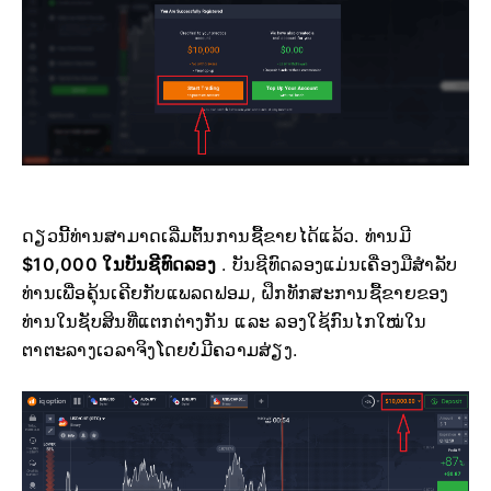
ດຽວນີ້ທ່ານສາມາດເລີ່ມຕົ້ນການຊື້ຂາຍໄດ້ແລ້ວ. ທ່ານມີ
$10,000 ໃນບັນຊີທົດລອງ
. ບັນຊີທົດລອງແມ່ນເຄື່ອງມືສຳລັບ
ທ່ານເພື່ອຄຸ້ນເຄີຍກັບແພລດຟອມ, ຝຶກທັກສະການຊື້ຂາຍຂອງ
ທ່ານໃນຊັບສິນທີ່ແຕກຕ່າງກັນ ແລະ ລອງໃຊ້ກົນໄກໃໝ່ໃນ
ຕາຕະລາງເວລາຈິງໂດຍບໍ່ມີຄວາມສ່ຽງ.