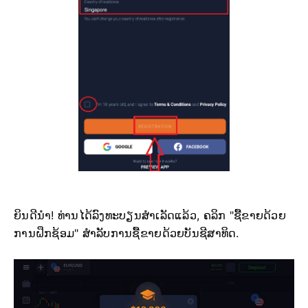
ຍິນດີນຳ! ທ່ານໄດ້ລົງທະບຽນສຳເລັດແລ້ວ, ຄລິກ "ຊື້ຂາຍດ້ວຍ
ການຝຶກຊ້ອມ" ສຳລັບການຊື້ຂາຍດ້ວຍບັນຊີສາທິດ.