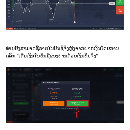
ທ່ານຍັງສາມາດຊື້ຂາຍໃນບັນຊີຈິງຫຼັງຈາກຝາກເງິນໂດຍການ
ຄລິກ "ເຕີມເງິນໃນບັນຊີຂອງທ່ານດ້ວຍເງິນທຶນຈິງ".