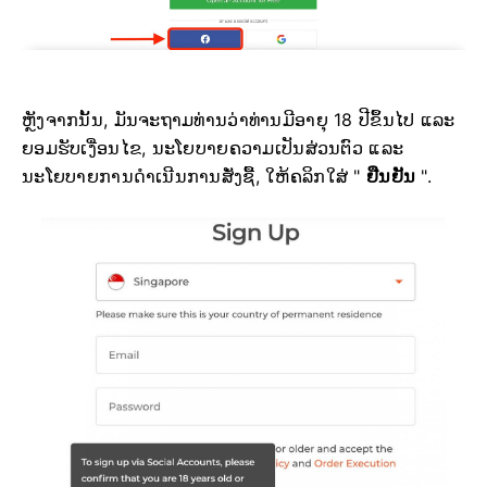
ຫຼັງຈາກນັ້ນ, ມັນຈະຖາມທ່ານວ່າທ່ານມີອາຍຸ 18 ປີຂຶ້ນໄປ ແລະ
ຍອມຮັບເງື່ອນໄຂ, ນະໂຍບາຍຄວາມເປັນສ່ວນຕົວ ແລະ
ນະໂຍບາຍການດຳເນີນການສັ່ງຊື້, ໃຫ້ຄລິກໃສ່ "
ຢືນຢັນ
".