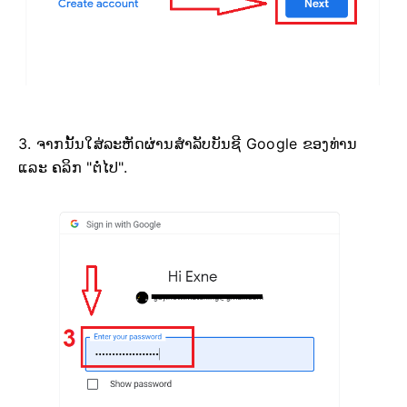
3. ຈາກນັ້ນໃສ່ລະຫັດຜ່ານສຳລັບບັນຊີ Google ຂອງທ່ານ
ແລະ ຄລິກ "ຕໍ່ໄປ".