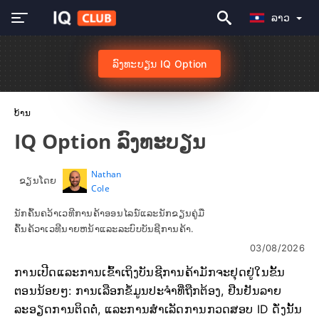
ລາວ
ລົງທະບຽນ IQ Option
ບ້ານ
IQ Option ລົງທະບຽນ
Nathan
ຂຽນໂດຍ
Cole
ນັກຄົ້ນຄວ້າເວທີການຄ້າອອນໄລນ໌ແລະນັກຂຽນຄູ່ມື
ຄົ້ນຄ້ວາເວທີນາຍຫນ້າແລະລະບົບບັນຊີການຄ້າ.
03/08/2026
ການເປີດແລະການເຂົ້າເຖິງບັນຊີການຄ້າມັກຈະຢຸດຢູ່ໃນຂັ້ນ
ຕອນນ້ອຍໆ: ການເລືອກຂໍ້ມູນປະຈໍາທີ່ຖືກຕ້ອງ, ຢືນຢັນລາຍ
ລະອຽດການຕິດຕໍ່, ແລະການສໍາເລັດການກວດສອບ ID ດັ່ງນັ້ນ