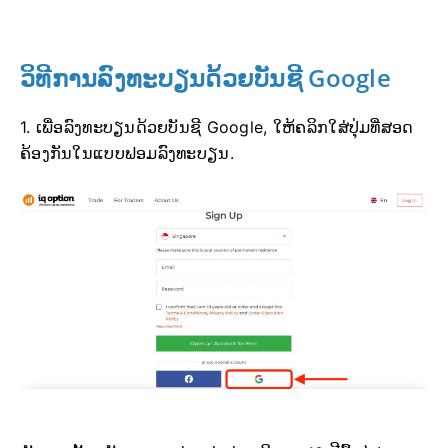
ວິທີການລົງທະບຽນດ້ວຍບັນຊີ Google
1. ເພື່ອລົງທະບຽນດ້ວຍບັນຊີ Google, ໃຫ້ຄລິກໃສ່ປຸ່ມທີ່ສອດ
ຄ້ອງກັນໃນແບບຟອມລົງທະບຽນ.