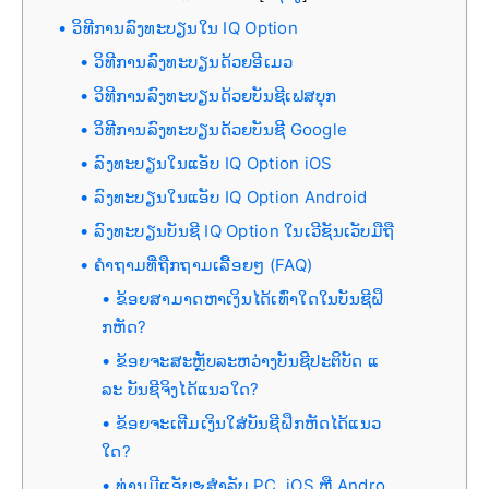
ວິທີການລົງທະບຽນໃນ IQ Option
ວິທີການລົງທະບຽນດ້ວຍອີເມວ
ວິທີການລົງທະບຽນດ້ວຍບັນຊີເຟສບຸກ
ວິທີການລົງທະບຽນດ້ວຍບັນຊີ Google
ລົງທະບຽນໃນແອັບ IQ Option iOS
ລົງທະບຽນໃນແອັບ IQ Option Android
ລົງທະບຽນບັນຊີ IQ Option ໃນເວີຊັນເວັບມືຖື
ຄຳຖາມທີ່ຖືກຖາມເລື້ອຍໆ (FAQ)
ຂ້ອຍສາມາດຫາເງິນໄດ້ເທົ່າໃດໃນບັນຊີຝຶ
ກຫັດ?
ຂ້ອຍຈະສະຫຼັບລະຫວ່າງບັນຊີປະຕິບັດ ແ
ລະ ບັນຊີຈິງໄດ້ແນວໃດ?
ຂ້ອຍຈະເຕີມເງິນໃສ່ບັນຊີຝຶກຫັດໄດ້ແນວ
ໃດ?
ທ່ານມີແອັບຯສໍາລັບ PC, iOS ຫຼື Andro