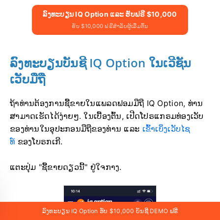
ລົງທະບຽນ IQ Option ແລະ ຮັບຟຣີ $10,000
ຮັບ $10,000 ຟຣີສຳລັບຜູ້ເລີ່ມຕົ້ນ
ລົງທະບຽນບັນຊີ IQ Option ໃນເວີຊັນ
ເວັບມືຖື
ຖ້າທ່ານຕ້ອງການຊື້ຂາຍໃນແພລດຟອມມືຖື IQ Option, ທ່ານ
ສາມາດເຮັດໄດ້ງ່າຍໆ. ໃນເບື້ອງຕົ້ນ, ເປີດໂປຣແກຣມທ່ອງເວັບ
ຂອງທ່ານໃນອຸປະກອນມືຖືຂອງທ່ານ ແລະ
ເຂົ້າເບິ່ງເວັບໄຊ
ທ໌
ຂອງໂບຣກເກີ.
ແຕະປຸ່ມ "ຊື້ຂາຍດຽວນີ້" ຢູ່ໃຈກາງ.
ລົງທະບຽນ IQ Option ຮັບ $10,000 ບັນຊີ DEMO ຟຣີ