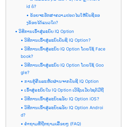
id ບໍ?
ຂ້ອຍຈະຮັກສາຄວາມປອດໄພໃຫ້ບັນຊີຂອ
ງຂ້ອຍໄດ້ແນວໃດ?
ວິທີການເຂົ້າສູ່ລະບົບ IQ Option
ວິທີການເຂົ້າສູ່ລະບົບບັນຊີ IQ Option?
ວິທີການເຂົ້າສູ່ລະບົບ IQ Option ໂດຍໃຊ້ Face
book?
ວິທີການເຂົ້າສູ່ລະບົບ IQ Option ໂດຍໃຊ້ Goo
gle?
ການກູ້ຄືນລະຫັດຜ່ານຈາກບັນຊີ IQ Option
ເຂົ້າສູ່ລະບົບໃນ IQ Option ເວີຊັນເວັບໄຊຕ໌ມືຖື
ວິທີການເຂົ້າສູ່ລະບົບແອັບ IQ Option iOS?
ວິທີການເຂົ້າສູ່ລະບົບແອັບ IQ Option Androi
d?
ຄຳຖາມທີ່ຖືກຖາມເລື້ອຍໆ (FAQ)