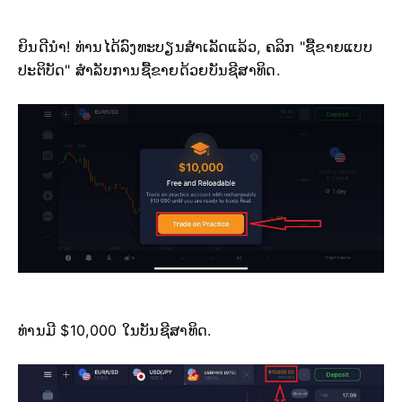
ຍິນດີນຳ! ທ່ານໄດ້ລົງທະບຽນສຳເລັດແລ້ວ, ຄລິກ "ຊື້ຂາຍແບບ
ປະຕິບັດ" ສຳລັບການຊື້ຂາຍດ້ວຍບັນຊີສາທິດ.
ທ່ານມີ $10,000 ໃນບັນຊີສາທິດ.