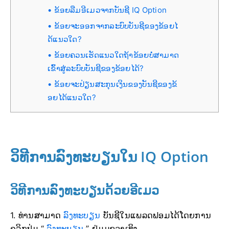
ຂ້ອຍລືມອີເມວຈາກບັນຊີ IQ Option
ຂ້ອຍຈະອອກຈາກລະບົບບັນຊີຂອງຂ້ອຍໄ
ດ້ແນວໃດ?
ຂ້ອຍຄວນເຮັດແນວໃດຖ້າຂ້ອຍບໍ່ສາມາດ
ເຂົ້າສູ່ລະບົບບັນຊີຂອງຂ້ອຍໄດ້?
ຂ້ອຍຈະປ່ຽນສະກຸນເງິນຂອງບັນຊີຂອງຂ້
ອຍໄດ້ແນວໃດ?
ວິທີການລົງທະບຽນໃນ IQ Option
ວິທີການລົງທະບຽນດ້ວຍອີເມວ
1. ທ່ານສາມາດ
ລົງທະບຽນ
ບັນຊີໃນແພລດຟອມໄດ້ໂດຍການ
ຄລິກປຸ່ມ “
ລົງທະບຽນ
” ຢູ່ມຸມຂວາເທິງ.