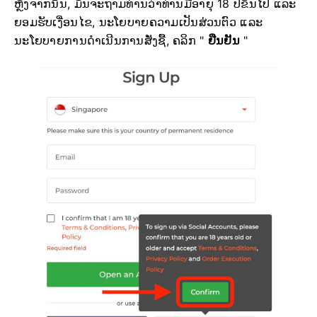
ຫຼັງຈາກນັ້ນ, ມັນຈະຖາມທ່ານວ່າທ່ານມີອາຍຸ 18 ປີຂຶ້ນໄປ ແລະ
ຍອມຮັບເງື່ອນໄຂ, ນະໂຍບາຍຄວາມເປັນສ່ວນຕົວ ແລະ
ນະໂຍບາຍການດຳເນີນການສັ່ງຊື້, ຄລິກ "
ຢືນຢັນ
"