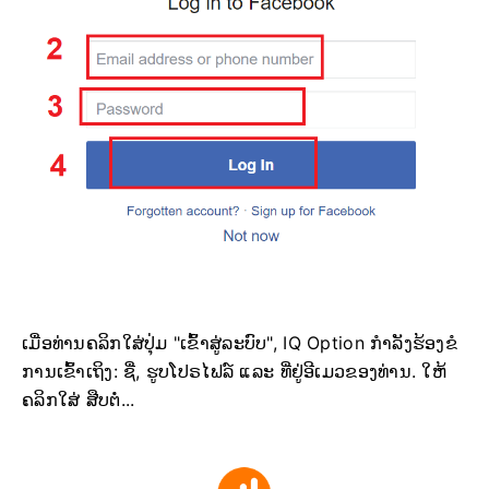
ເມື່ອທ່ານຄລິກໃສ່ປຸ່ມ "ເຂົ້າສູ່ລະບົບ", IQ Option ກຳລັງຮ້ອງຂໍ
ການເຂົ້າເຖິງ: ຊື່, ຮູບໂປຣໄຟລ໌ ແລະ ທີ່ຢູ່ອີເມວຂອງທ່ານ. ໃຫ້
ຄລິກໃສ່ ສືບຕໍ່...