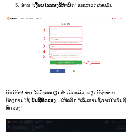
ອ່ານ
"ເງື່ອນໄຂຂອງຂໍ້ກຳນົດ"
ແລະກວດສອບມັນ
ຍິນດີນຳ! ທ່ານໄດ້ລົງທະບຽນສຳເລັດແລ້ວ. ດຽວນີ້ຖ້າທ່ານ
ຕ້ອງການໃຊ້
ບັນຊີທົດລອງ
, ໃຫ້ຄລິກ "ເລີ່ມການຊື້ຂາຍໃນບັນຊີ
ທົດລອງ".