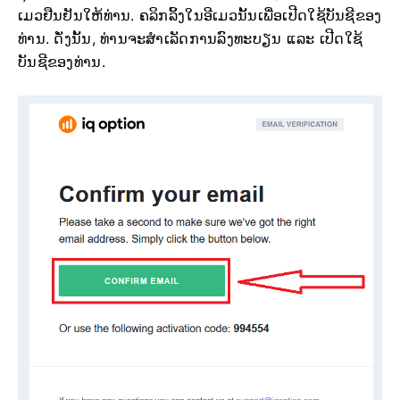
ເມວຢືນຢັນໃຫ້ທ່ານ. ຄລິກລິ້ງໃນອີເມວນັ້ນເພື່ອເປີດໃຊ້ບັນຊີຂອງ
ທ່ານ. ດັ່ງນັ້ນ, ທ່ານຈະສຳເລັດການລົງທະບຽນ ແລະ ເປີດໃຊ້
ບັນຊີຂອງທ່ານ.