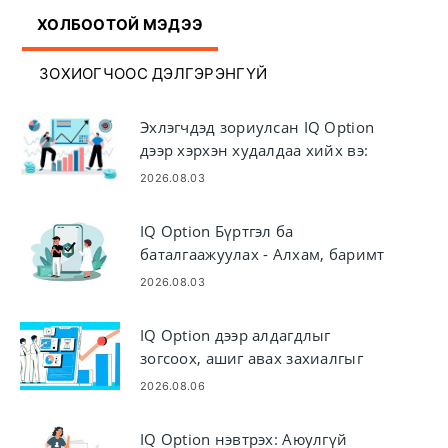
ХОЛБООТОЙ МЭДЭЭ
ЗОХИОГЧООС ДЭЛГЭРЭНГҮЙ
Эхлэгчдэд зориулсан IQ Option
дээр хэрхэн худалдаа хийх вэ:
Платформ ба захиалга
2026.08.03
IQ Option Бүртгэл ба
баталгаажуулах - Алхам, баримт
бичиг, цаг
2026.08.03
IQ Option дээр алдагдлыг
зогсоох, ашиг авах захиалгыг
хэрхэн ашиглах вэ
2026.08.06
IQ Option нэвтрэх: Аюулгүй