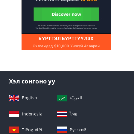
БҮРТГЭЛ БҮРТГҮҮЛЭХ
Эхлэгчдэд $10,000 Үнэгүй Аваарай
Хэл сонгоно уу
English
العربيّة
Indonesia
ไทย
Tiếng Việt
Русский