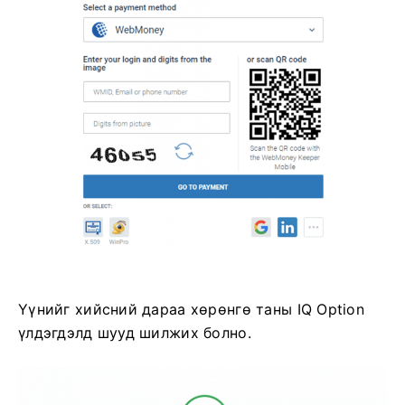
Үүнийг хийсний дараа хөрөнгө таны IQ Option
үлдэгдэлд шууд шилжих болно.