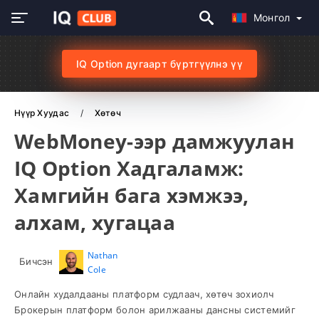
Монгол
IQ Option дугаарт бүртгүүлнэ үү
Нүүр Хуудас
Хөтөч
WebMoney-ээр дамжуулан
IQ Option Хадгаламж:
Хамгийн бага хэмжээ,
алхам, хугацаа
Nathan
Бичсэн
Cole
Онлайн худалдааны платформ судлаач, хөтөч зохиолч
Брокерын платформ болон арилжааны дансны системийг