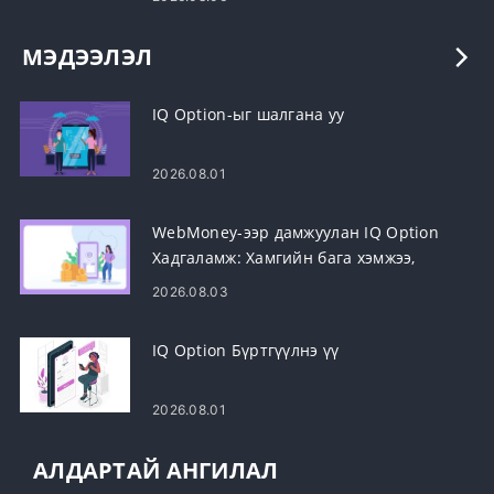
МЭДЭЭЛЭЛ
IQ Option-ыг шалгана уу
2026.08.01
WebMoney-ээр дамжуулан IQ Option
Хадгаламж: Хамгийн бага хэмжээ,
алхам, хугацаа
2026.08.03
IQ Option Бүртгүүлнэ үү
2026.08.01
АЛДАРТАЙ АНГИЛАЛ