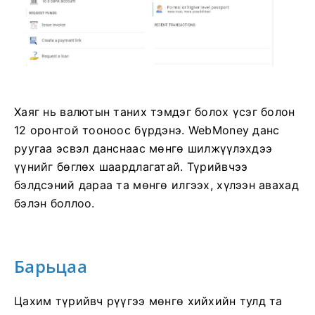
Хаяг нь валютын таних тэмдэг болох үсэг болон
12 оронтой тооноос бүрдэнэ. WebMoney данс
руугаа эсвэл данснаас мөнгө шилжүүлэхдээ
үүнийг бөглөх шаардлагатай. Түрийвчээ
бэлдсэний дараа та мөнгө илгээх, хүлээн авахад
бэлэн боллоо.
Барьцаа
Цахим түрийвч рүүгээ мөнгө хийхийн тулд та