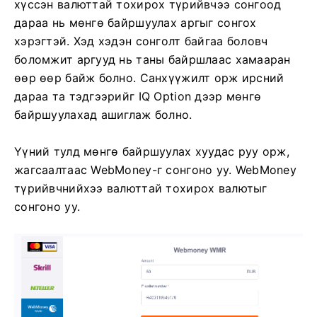
хүссэн валюттай тохирох түрийвчээ сонгоод
дараа нь мөнгө байршуулах аргыг сонгох
хэрэгтэй. Хэд хэдэн сонголт байгаа боловч
боломжит аргууд нь таны байршлаас хамааран
өөр өөр байж болно. Санхүүжилт орж ирсний
дараа та тэдгээрийг IQ Option дээр мөнгө
байршуулахад ашиглаж болно.
Үүний тулд мөнгө байршуулах хуудас руу орж,
жагсаалтаас WebMoney-г сонгоно уу. WebMoney
түрийвчнийхээ валюттай тохирох валютыг
сонгоно уу.