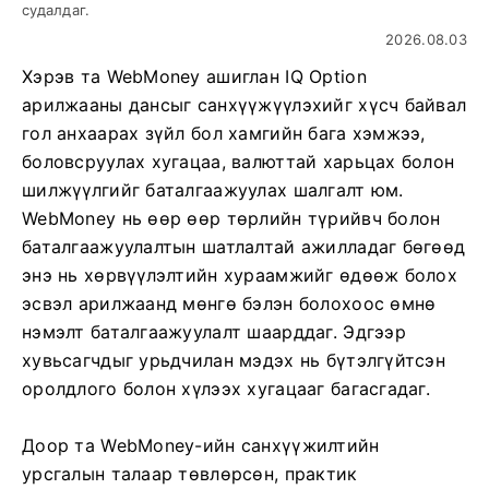
судалдаг.
2026.08.03
Хэрэв та WebMoney ашиглан IQ Option
арилжааны дансыг санхүүжүүлэхийг хүсч байвал
гол анхаарах зүйл бол хамгийн бага хэмжээ,
боловсруулах хугацаа, валюттай харьцах болон
шилжүүлгийг баталгаажуулах шалгалт юм.
WebMoney нь өөр өөр төрлийн түрийвч болон
баталгаажуулалтын шатлалтай ажилладаг бөгөөд
энэ нь хөрвүүлэлтийн хураамжийг өдөөж болох
эсвэл арилжаанд мөнгө бэлэн болохоос өмнө
нэмэлт баталгаажуулалт шаарддаг. Эдгээр
хувьсагчдыг урьдчилан мэдэх нь бүтэлгүйтсэн
оролдлого болон хүлээх хугацааг багасгадаг.
Доор та WebMoney-ийн санхүүжилтийн
урсгалын талаар төвлөрсөн, практик