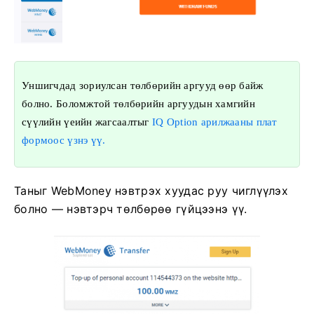
Уншигчдад зориулсан төлбөрийн аргууд өөр байж
болно. Боломжтой төлбөрийн аргуудын хамгийн
сүүлийн үеийн жагсаалтыг
IQ Option арилжааны плат
формоос үзнэ үү.
Таныг WebMoney нэвтрэх хуудас руу чиглүүлэх
болно — нэвтэрч төлбөрөө гүйцээнэ үү.