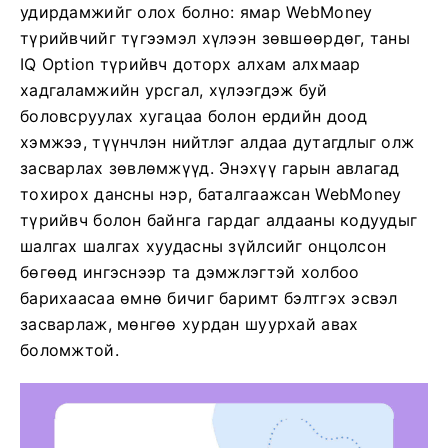
удирдамжийг олох болно: ямар WebMoney
түрийвчийг түгээмэл хүлээн зөвшөөрдөг, таны
IQ Option түрийвч доторх алхам алхмаар
хадгаламжийн урсгал, хүлээгдэж буй
боловсруулах хугацаа болон ердийн доод
хэмжээ, түүнчлэн нийтлэг алдаа дутагдлыг олж
засварлах зөвлөмжүүд. Энэхүү гарын авлагад
тохирох дансны нэр, баталгаажсан WebMoney
түрийвч болон байнга гардаг алдааны кодуудыг
шалгах шалгах хуудасны зүйлсийг онцолсон
бөгөөд ингэснээр та дэмжлэгтэй холбоо
барихаасаа өмнө бичиг баримт бэлтгэх эсвэл
засварлаж, мөнгөө хурдан шуурхай авах
боломжтой.