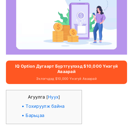
IQ Option Дугаарт Бүртгүүлээд $10,000 Үнэгүй
Аваарай
Эхлэгчдэд $10,000 Үнэгүй Аваарай
Агуулга
Нуух
[
]
Тохируулж байна
Барьцаа