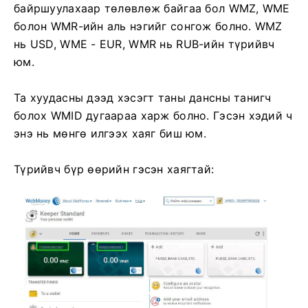
байршуулахаар төлөвлөж байгаа бол WMZ, WME
болон WMR-ийн аль нэгийг сонгож болно. WMZ
нь USD, WME - EUR, WMR нь RUB-ийн түрийвч
юм.
Та хуудасны дээд хэсэгт таны дансны танигч
болох WMID дугаараа харж болно. Гэсэн хэдий ч
энэ нь мөнгө илгээх хаяг биш юм.
Түрийвч бүр өөрийн гэсэн хаягтай: