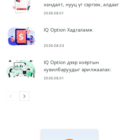
хандалт, нууц үг сэргээх, алдааг
олж засварлах
2026.08.01
IQ Option Хадгаламж
2026.08.03
IQ Option дээр хоёртын
хувилбаруудыг арилжаалах:
Алхам алхмаар арилжаа хийх
2026.08.01