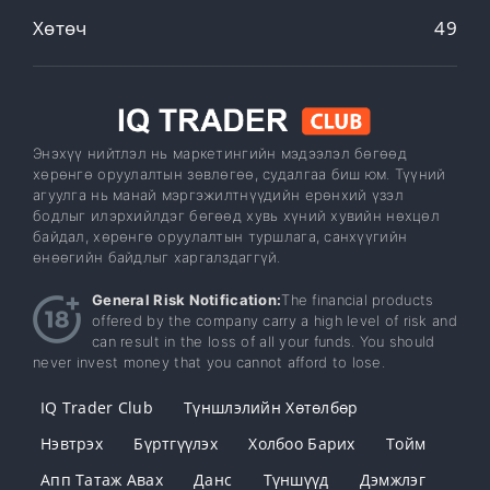
Хөтөч
49
Энэхүү нийтлэл нь маркетингийн мэдээлэл бөгөөд
хөрөнгө оруулалтын зөвлөгөө, судалгаа биш юм. Түүний
агуулга нь манай мэргэжилтнүүдийн ерөнхий үзэл
бодлыг илэрхийлдэг бөгөөд хувь хүний ​​​​хувийн нөхцөл
байдал, хөрөнгө оруулалтын туршлага, санхүүгийн
өнөөгийн байдлыг харгалздаггүй.
General Risk Notification:
The financial products
offered by the company carry a high level of risk and
can result in the loss of all your funds. You should
never invest money that you cannot afford to lose.
IQ Trader Club
Түншлэлийн Хөтөлбөр
Нэвтрэх
Бүртгүүлэх
Холбоо Барих
Тойм
Апп Татаж Авах
Данс
Түншүүд
Дэмжлэг