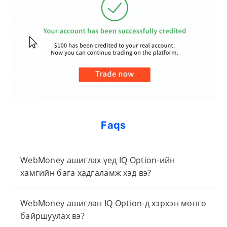
Faqs
WebMoney ашиглах үед IQ Option-ийн
хамгийн бага хадгаламж хэд вэ?
WebMoney ашиглан IQ Option-д хэрхэн мөнгө
байршуулах вэ?