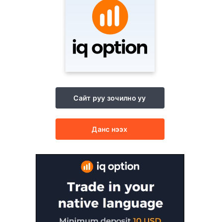
Сайт руу зочилно уу
Данс нээх