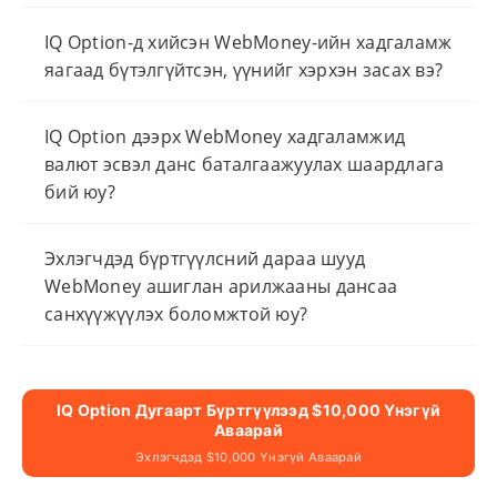
IQ Option-д хийсэн WebMoney-ийн хадгаламж
яагаад бүтэлгүйтсэн, үүнийг хэрхэн засах вэ?
IQ Option дээрх WebMoney хадгаламжид
валют эсвэл данс баталгаажуулах шаардлага
бий юу?
Эхлэгчдэд бүртгүүлсний дараа шууд
WebMoney ашиглан арилжааны дансаа
санхүүжүүлэх боломжтой юу?
IQ Option Дугаарт Бүртгүүлээд $10,000 Үнэгүй
Аваарай
Эхлэгчдэд $10,000 Үнэгүй Аваарай