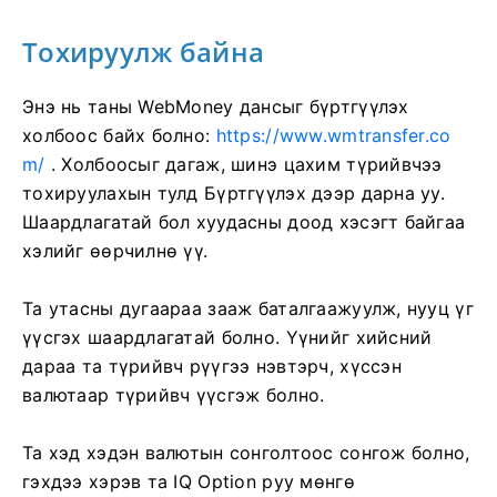
Тохируулж байна
Энэ нь таны WebMoney дансыг бүртгүүлэх
холбоос байх болно:
https://www.wmtransfer.co
m/
. Холбоосыг дагаж, шинэ цахим түрийвчээ
тохируулахын тулд Бүртгүүлэх дээр дарна уу.
Шаардлагатай бол хуудасны доод хэсэгт байгаа
хэлийг өөрчилнө үү.
Та утасны дугаараа зааж баталгаажуулж, нууц үг
үүсгэх шаардлагатай болно. Үүнийг хийсний
дараа та түрийвч рүүгээ нэвтэрч, хүссэн
валютаар түрийвч үүсгэж болно.
Та хэд хэдэн валютын сонголтоос сонгож болно,
гэхдээ хэрэв та IQ Option руу мөнгө