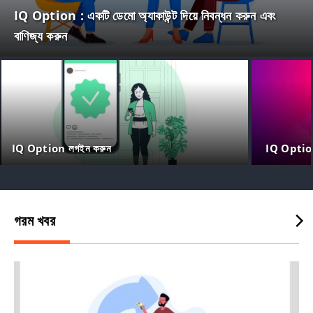
IQ Option : একটি ডেমো অ্যাকাউন্ট দিয়ে নিবন্ধন করুন এবং
বাণিজ্য করুন
IQ Option লগইন করুন
IQ Option অ
গরম খবর