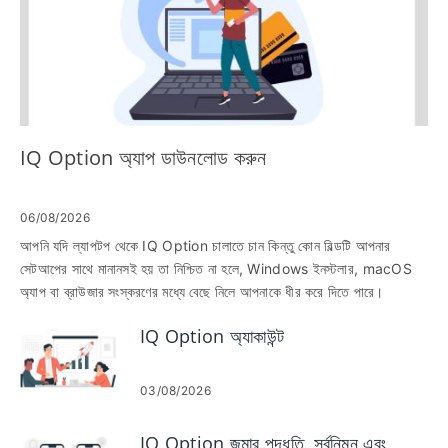
IQ Option অ্যাপ ডাউনলোড করুন
06/08/2026
আপনি যদি ল্যাপটপ থেকে IQ Option চালাতে চান কিন্তু কোন বিল্ডটি আপনার
সেটআপের সাথে মানানসই হয় তা নিশ্চিত না হলে, Windows ইনস্টলার, macOS
অ্যাপ বা ব্রাউজার সংস্করণের মধ্যে বেছে নিলে আপনাকে ধীর করে দিতে পারে।
ডেস্কটপ অ্যাপগুলি সাধারণত মসৃণ চার্ট, দ্রুত আপডেট এবং সরাসরি বিজ্ঞপ্তি দেয়, তবুও
IQ Option অ্যাকাউন্ট
তাদের সঠিক OS সংস্করণ, ডিস্ক স্পেস এবং ইনস্টলেশন অনুমতি প্রয়োজন; প্রথমে
আপনার ডিভাইস প্রস্তুত করা ব্লক করা ইনস্টলার বা অসঙ্গত macOS বিল্ডের মতো
সাধারণ সমস্যাগুলিকে প্রতিরোধ করে৷ এই পৃষ্ঠাটি ল্যাপটপ বা পিসির জন্য IQ Option
03/08/2026
অ্যাপটি নিরাপদে ডাউনলোড এবং ইনস্টল করার জন্য পরিষ্কার, বাস্তব পদক্ষেপ এবং
সেটআপের পরে চেক করার জন্য কী সেটিংস প্রদান করে। আপনি ইনস্টলার যাচাইকরণ,
IQ Option জমার পদ্ধতি, সর্বনিম্ন এবং