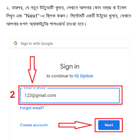
২. তারপর, যে নতুন উইন্ডোটি খুলবে, সেখানে আপনার ফোন নম্বর বা ইমেল
লিখুন এবং “Next”-এ ক্লিক করুন। সিস্টেমটি একটি উইন্ডো খুলবে, যেখানে
আপনার গুগল অ্যাকাউন্টের পাসওয়ার্ড চাওয়া হবে।