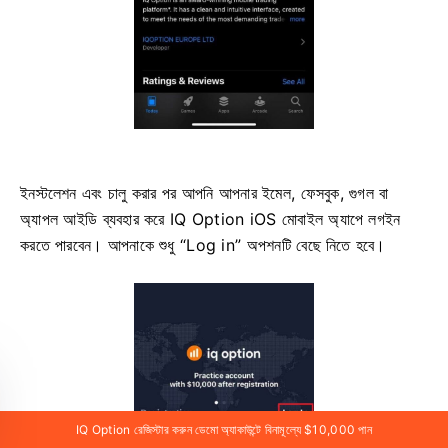
ইনস্টলেশন এবং চালু করার পর আপনি আপনার ইমেল, ফেসবুক, গুগল বা
অ্যাপল আইডি ব্যবহার করে IQ Option iOS মোবাইল অ্যাপে লগইন
করতে পারবেন। আপনাকে শুধু “Log in” অপশনটি বেছে নিতে হবে।
IQ Option রেজিস্টার করুন ডেমো অ্যাকাউন্টে বিনামূল্যে $10,000 পান