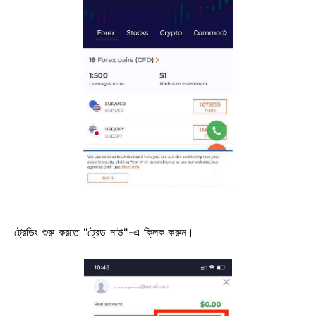
ট্রেডিং শুরু করতে "ট্রেড নাউ"-এ ক্লিক করুন।