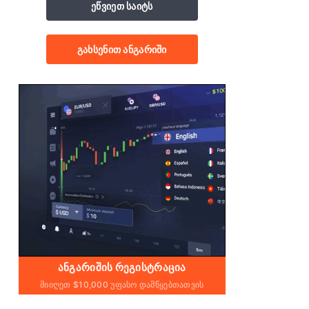
ეწვიეთ საიტს
გახსენით ანგარიში
ᲐᲜᲒᲐᲠᲘᲨᲘᲡ ᲠᲔᲒᲘᲡᲢᲠᲐᲪᲘᲐ
Მიიღეთ $10,000 Უფასო Დამწყებთათვის