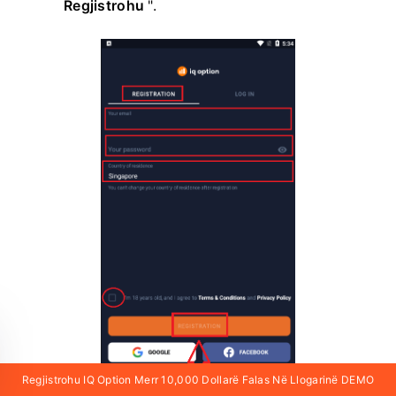
Regjistrohu
".
Regjistrohu IQ Option Merr 10,000 Dollarë Falas Në Llogarinë DEMO