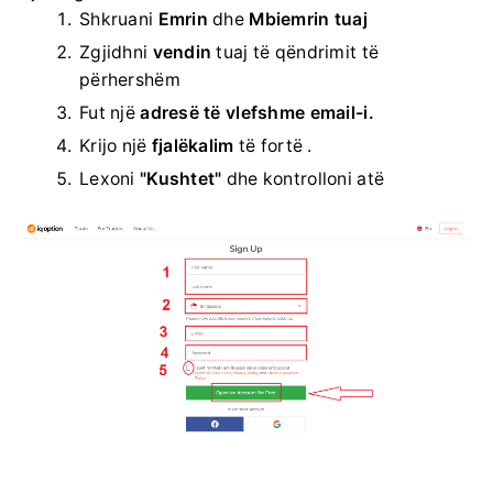
Shkruani
Emrin
dhe
Mbiemrin tuaj
Zgjidhni
vendin
tuaj të qëndrimit të
përhershëm
Fut një
adresë të vlefshme email-i.
Krijo një
fjalëkalim
të fortë .
Lexoni
"Kushtet"
dhe kontrolloni atë