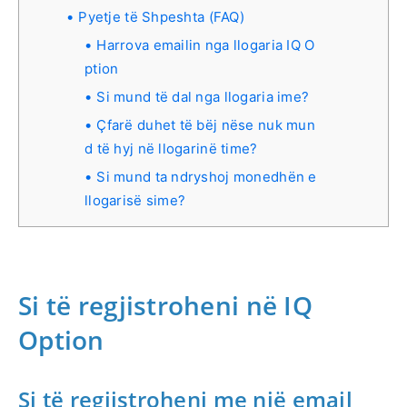
Pyetje të Shpeshta (FAQ)
Harrova emailin nga llogaria IQ O
ption
Si mund të dal nga llogaria ime?
Çfarë duhet të bëj nëse nuk mun
d të hyj në llogarinë time?
Si mund ta ndryshoj monedhën e
llogarisë sime?
Si të regjistroheni në IQ
Option
Si të regjistroheni me një email