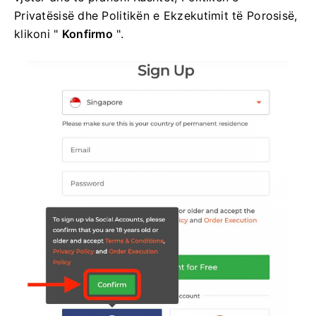
Privatësisë dhe Politikën e Ekzekutimit të Porosisë,
klikoni "
Konfirmo
".