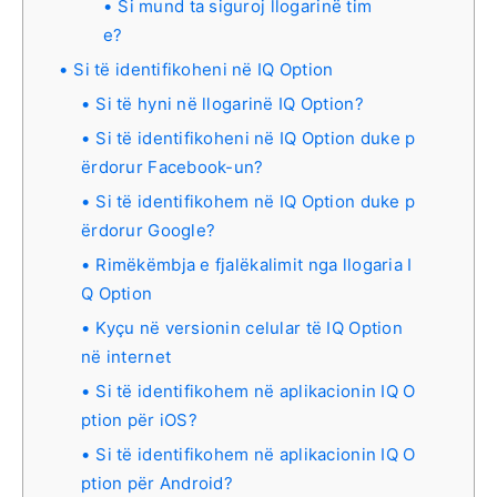
Si mund ta siguroj llogarinë tim
e?
Si të identifikoheni në IQ Option
Si të hyni në llogarinë IQ Option?
Si të identifikoheni në IQ Option duke p
ërdorur Facebook-un?
Si të identifikohem në IQ Option duke p
ërdorur Google?
Rimëkëmbja e fjalëkalimit nga llogaria I
Q Option
Kyçu në versionin celular të IQ Option
në internet
Si të identifikohem në aplikacionin IQ O
ption për iOS?
Si të identifikohem në aplikacionin IQ O
ption për Android?