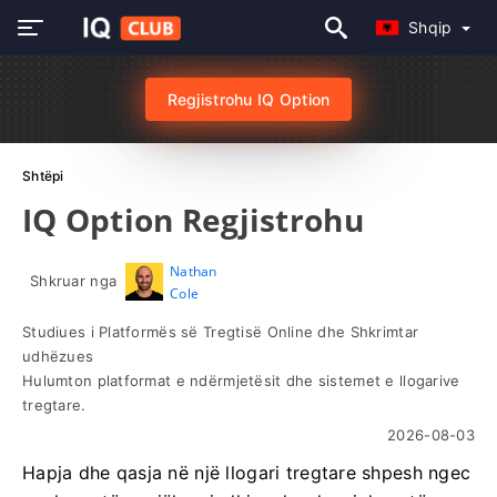
Shqip
Regjistrohu IQ Option
Shtëpi
IQ Option Regjistrohu
Nathan
Shkruar nga
Cole
Studiues i Platformës së Tregtisë Online dhe Shkrimtar
udhëzues
Hulumton platformat e ndërmjetësit dhe sistemet e llogarive
tregtare.
2026-08-03
Hapja dhe qasja në një llogari tregtare shpesh ngec