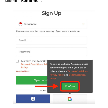
klikoni "
Konfirmo
".