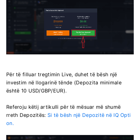
Për të filluar tregtimin Live, duhet të bësh një
investim në llogarinë tënde (Depozita minimale
është 10 USD/GBP/EUR).
Referoju këtij artikulli për të mësuar më shumë
rreth Depozitës:
Si të bësh një Depozitë në IQ Opti
on.