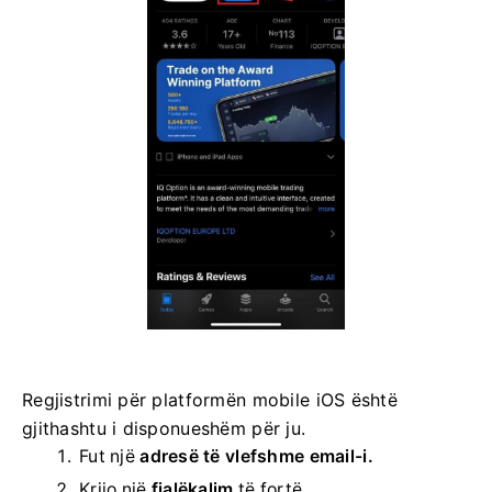
Regjistrimi për platformën mobile iOS është
gjithashtu i disponueshëm për ju.
Fut një
adresë të vlefshme email-i.
Krijo një
fjalëkalim
të fortë .