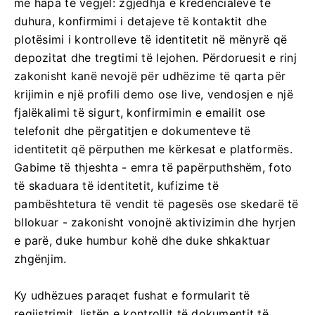
me hapa të vegjël: zgjedhja e kredencialeve të
duhura, konfirmimi i detajeve të kontaktit dhe
plotësimi i kontrolleve të identitetit në mënyrë që
depozitat dhe tregtimi të lejohen. Përdoruesit e rinj
zakonisht kanë nevojë për udhëzime të qarta për
krijimin e një profili demo ose live, vendosjen e një
fjalëkalimi të sigurt, konfirmimin e emailit ose
telefonit dhe përgatitjen e dokumenteve të
identitetit që përputhen me kërkesat e platformës.
Gabime të thjeshta - emra të papërputhshëm, foto
të skaduara të identitetit, kufizime të
pambështetura të vendit të pagesës ose skedarë të
bllokuar - zakonisht vonojnë aktivizimin dhe hyrjen
e parë, duke humbur kohë dhe duke shkaktuar
zhgënjim.
Ky udhëzues paraqet fushat e formularit të
regjistrimit, listën e kontrollit të dokumentit të