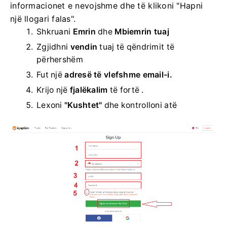
informacionet e nevojshme dhe të klikoni "Hapni
një llogari falas".
Shkruani
Emrin
dhe
Mbiemrin tuaj
Zgjidhni
vendin
tuaj të qëndrimit të
përhershëm
Fut një
adresë të vlefshme email-i.
Krijo një
fjalëkalim
të fortë .
Lexoni
"Kushtet"
dhe kontrolloni atë