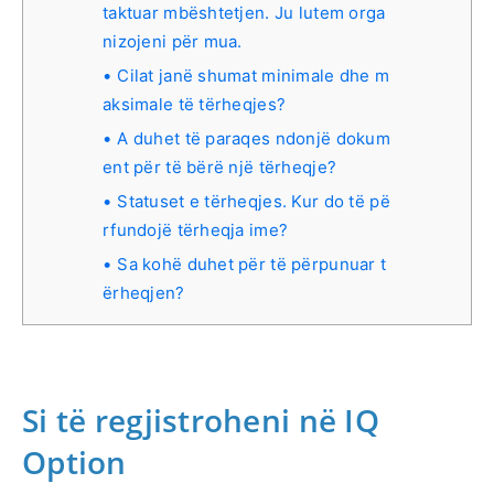
taktuar mbështetjen. Ju lutem orga
nizojeni për mua.
Cilat janë shumat minimale dhe m
aksimale të tërheqjes?
A duhet të paraqes ndonjë dokum
ent për të bërë një tërheqje?
Statuset e tërheqjes. Kur do të pë
rfundojë tërheqja ime?
Sa kohë duhet për të përpunuar t
ërheqjen?
Si të regjistroheni në IQ
Option