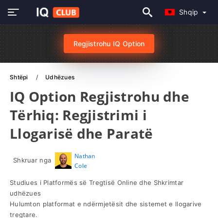
Shqip
Regjistrohu IQ Option
Shtëpi
Udhëzues
IQ Option Regjistrohu dhe
Tërhiq: Regjistrimi i
Llogarisë dhe Paratë
Nathan
Shkruar nga
Cole
Studiues i Platformës së Tregtisë Online dhe Shkrimtar
udhëzues
Hulumton platformat e ndërmjetësit dhe sistemet e llogarive
tregtare.