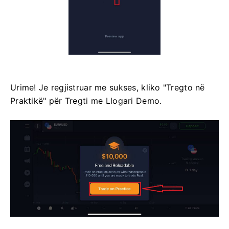
Urime! Je regjistruar me sukses, kliko "Tregto në
Praktikë" për Tregti me Llogari Demo.