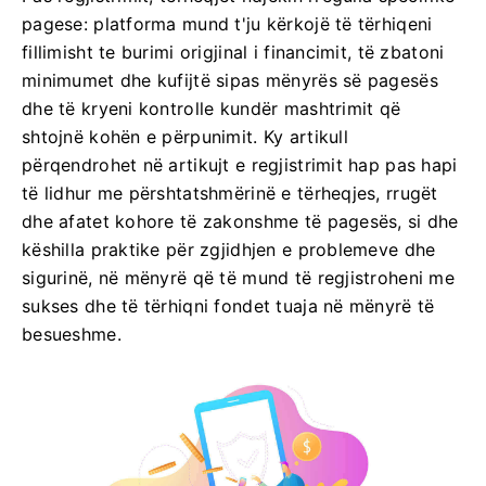
pagese: platforma mund t'ju kërkojë të tërhiqeni
fillimisht te burimi origjinal i financimit, të zbatoni
minimumet dhe kufijtë sipas mënyrës së pagesës
dhe të kryeni kontrolle kundër mashtrimit që
shtojnë kohën e përpunimit. Ky artikull
përqendrohet në artikujt e regjistrimit hap pas hapi
të lidhur me përshtatshmërinë e tërheqjes, rrugët
dhe afatet kohore të zakonshme të pagesës, si dhe
këshilla praktike për zgjidhjen e problemeve dhe
sigurinë, në mënyrë që të mund të regjistroheni me
sukses dhe të tërhiqni fondet tuaja në mënyrë të
besueshme.