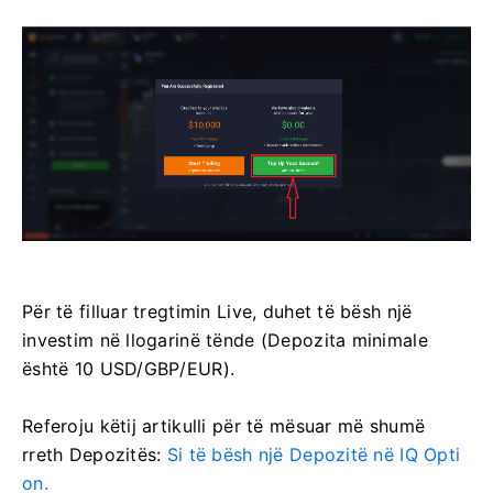
Për të filluar tregtimin Live, duhet të bësh një
investim në llogarinë tënde (Depozita minimale
është 10 USD/GBP/EUR).
Referoju këtij artikulli për të mësuar më shumë
rreth Depozitës:
Si të bësh një Depozitë në IQ Opti
on.