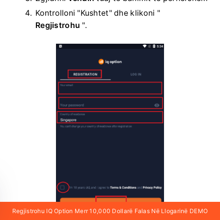
Kontrolloni "Kushtet" dhe klikoni "
Regjistrohu
".
Regjistrohu IQ Option Merr 10,000 Dollarë Falas Në Llogarinë DEMO