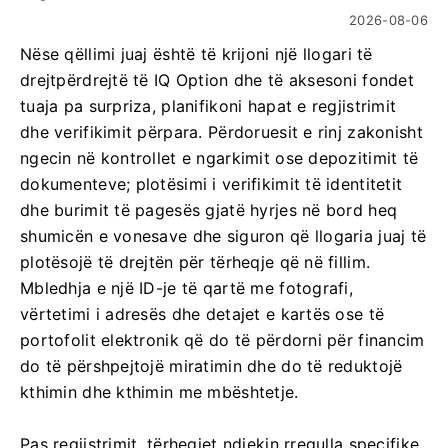
2026-08-06
Nëse qëllimi juaj është të krijoni një llogari të
drejtpërdrejtë të IQ Option dhe të aksesoni fondet
tuaja pa surpriza, planifikoni hapat e regjistrimit
dhe verifikimit përpara. Përdoruesit e rinj zakonisht
ngecin në kontrollet e ngarkimit ose depozitimit të
dokumenteve; plotësimi i verifikimit të identitetit
dhe burimit të pagesës gjatë hyrjes në bord heq
shumicën e vonesave dhe siguron që llogaria juaj të
plotësojë të drejtën për tërheqje që në fillim.
Mbledhja e një ID-je të qartë me fotografi,
vërtetimi i adresës dhe detajet e kartës ose të
portofolit elektronik që do të përdorni për financim
do të përshpejtojë miratimin dhe do të reduktojë
kthimin dhe kthimin me mbështetje.
Pas regjistrimit, tërheqjet ndjekin rregulla specifike