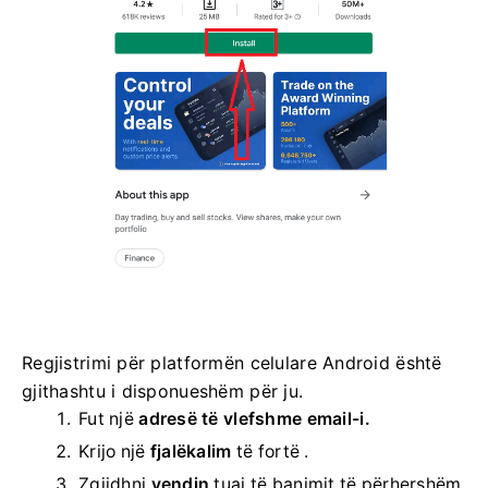
Regjistrimi për platformën celulare Android është
gjithashtu i disponueshëm për ju.
Fut një
adresë të vlefshme email-i.
Krijo një
fjalëkalim
të fortë .
Zgjidhni
vendin
tuaj të banimit të përhershëm