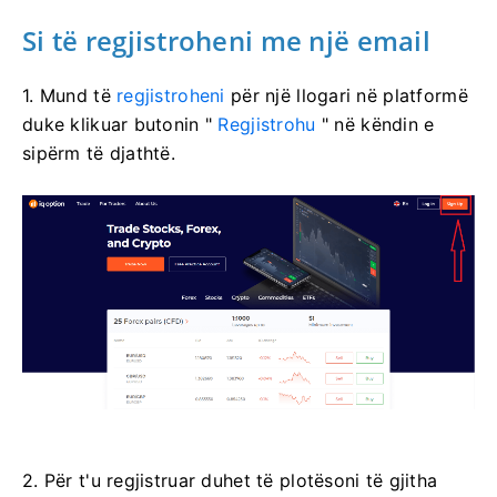
Si të regjistroheni me një email
1. Mund të
regjistroheni
për një llogari në platformë
duke klikuar butonin "
Regjistrohu
" në këndin e
sipërm të djathtë.
2. Për t'u regjistruar duhet të plotësoni të gjitha